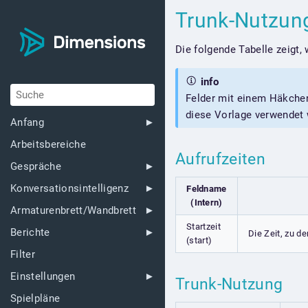
Trunk-Nutzu
Die folgende Tabelle zeigt,
info
Felder mit einem Häkchen
diese Vorlage verwendet 
Anfang
Arbeitsbereiche
Aufrufzeiten
Gespräche
Konversationsintelligenz
Feldname
(Intern)
Armaturenbrett/Wandbrett
Startzeit
Berichte
Die Zeit, zu d
(start)
Filter
Einstellungen
Trunk-Nutzung
Spielpläne