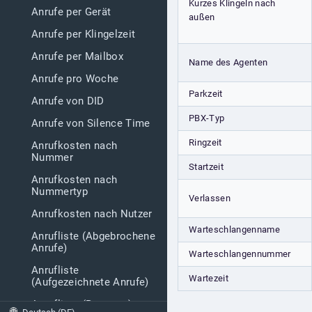
Kurzes Klingeln nach
Anrufe per Gerät
außen
Anrufe per Klingelzeit
Anrufe per Mailbox
Name des Agenten
Anrufe pro Woche
Parkzeit
Anrufe von DID
PBX-Typ
Anrufe von Silence Time
Ringzeit
Anrufkosten nach
Nummer
Startzeit
Anrufkosten nach
Nummertyp
Verlassen
Anrufkosten nach Nutzer
Warteschlangenname
Anrufliste (Abgebrochene
Anrufe)
Warteschlangennummer
Anrufliste
Wartezeit
(Aufgezeichnete Anrufe)
Anrufliste (Benutzer)
🌐