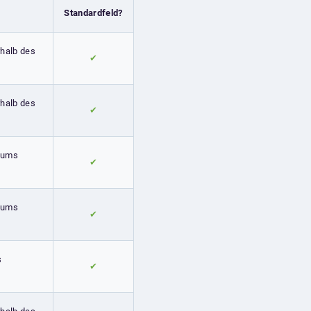
Standardfeld?
rhalb des
✔
rhalb des
✔
raums
✔
raums
✔
s
✔