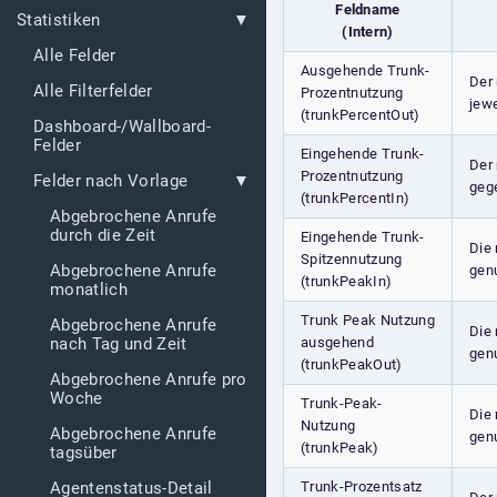
Feldname
Statistiken
(Intern)
Alle Felder
Ausgehende Trunk-
Der 
Alle Filterfelder
Prozentnutzung
jewe
(trunkPercentOut)
Dashboard-/Wallboard-
Felder
Eingehende Trunk-
Der 
Prozentnutzung
Felder nach Vorlage
geg
(trunkPercentIn)
Abgebrochene Anrufe
durch die Zeit
Eingehende Trunk-
Die
Spitzennutzung
Abgebrochene Anrufe
gen
(trunkPeakIn)
monatlich
Trunk Peak Nutzung
Abgebrochene Anrufe
Die
ausgehend
nach Tag und Zeit
gen
(trunkPeakOut)
Abgebrochene Anrufe pro
Woche
Trunk-Peak-
Die 
Nutzung
Abgebrochene Anrufe
gen
(trunkPeak)
tagsüber
Trunk-Prozentsatz
Agentenstatus-Detail