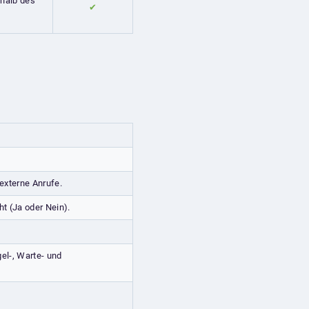
rhalb des
✔
 externe Anrufe.
ht (Ja oder Nein).
el-, Warte- und