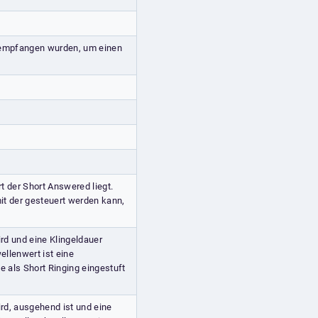
r empfangen wurden, um einen
 der Short Answered liegt.
mit der gesteuert werden kann,
ird und eine Klingeldauer
ellenwert ist eine
e als Short Ringing eingestuft
ird, ausgehend ist und eine