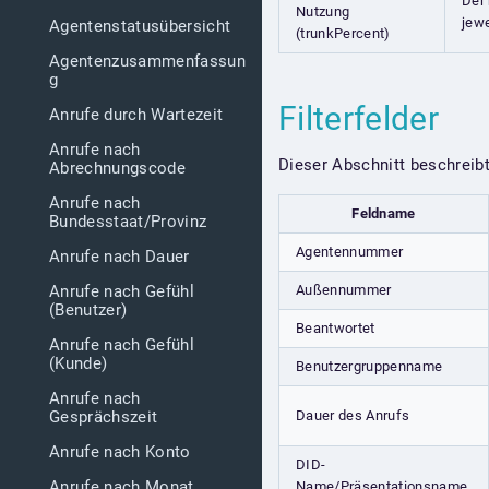
Der 
Nutzung
jew
Agentenstatusübersicht
(trunkPercent)
Agentenzusammenfassun
g
Filterfelder
Anrufe durch Wartezeit
Anrufe nach
Dieser Abschnitt beschreibt
Abrechnungscode
Anrufe nach
Feldname
Bundesstaat/Provinz
Agentennummer
Anrufe nach Dauer
Außennummer
Anrufe nach Gefühl
(Benutzer)
Beantwortet
Anrufe nach Gefühl
(Kunde)
Benutzergruppenname
Anrufe nach
Dauer des Anrufs
Gesprächszeit
Anrufe nach Konto
DID-
Anrufe nach Monat
Name/Präsentationsname