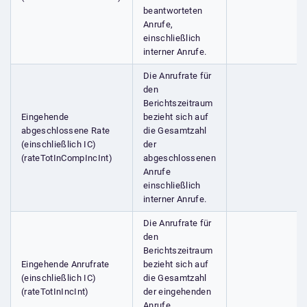
beantworteten
Anrufe,
einschließlich
interner Anrufe.
Die Anrufrate für
den
Berichtszeitraum
Eingehende
bezieht sich auf
abgeschlossene Rate
die Gesamtzahl
(einschließlich IC)
der
(rateTotInCompIncInt)
abgeschlossenen
Anrufe
einschließlich
interner Anrufe.
Die Anrufrate für
den
Berichtszeitraum
Eingehende Anrufrate
bezieht sich auf
(einschließlich IC)
die Gesamtzahl
(rateTotInIncInt)
der eingehenden
Anrufe