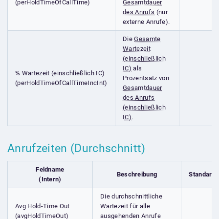
(perHoldTimeOfCallTime)
Gesamtdauer
des Anrufs
(nur
externe Anrufe).
Die
Gesamte
Wartezeit
(einschließlich
IC)
als
% Wartezeit (einschließlich IC)
Prozentsatz von
(perHoldTimeOfCallTimeIncInt)
Gesamtdauer
des Anrufs
(einschließlich
IC)
.
Anrufzeiten (Durchschnitt)
Feldname
Beschreibung
Standardf
(Intern)
Die durchschnittliche
Avg Hold-Time Out
Wartezeit für alle
(avgHoldTimeOut)
ausgehenden Anrufe