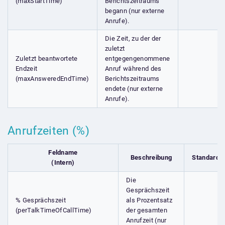
(maxStartTime)
Berichtszeitraums
begann (nur externe
Anrufe).
Die Zeit, zu der der
zuletzt
Zuletzt beantwortete
entgegengenommene
Endzeit
Anruf während des
(maxAnsweredEndTime)
Berichtszeitraums
endete (nur externe
Anrufe).
Anrufzeiten (%)
Feldname
Beschreibung
Standardfe
(Intern)
Die
Gesprächszeit
% Gesprächszeit
als Prozentsatz
(perTalkTimeOfCallTime)
der gesamten
Anrufzeit (nur