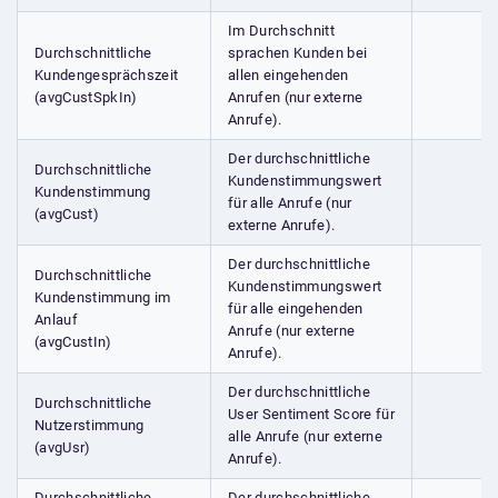
Im Durchschnitt
Durchschnittliche
sprachen Kunden bei
Kundengesprächszeit
allen eingehenden
(avgCustSpkIn)
Anrufen (nur externe
Anrufe).
Der durchschnittliche
Durchschnittliche
Kundenstimmungswert
Kundenstimmung
für alle Anrufe (nur
(avgCust)
externe Anrufe).
Der durchschnittliche
Durchschnittliche
Kundenstimmungswert
Kundenstimmung im
für alle eingehenden
Anlauf
Anrufe (nur externe
(avgCustIn)
Anrufe).
Der durchschnittliche
Durchschnittliche
User Sentiment Score für
Nutzerstimmung
alle Anrufe (nur externe
(avgUsr)
Anrufe).
Durchschnittliche
Der durchschnittliche