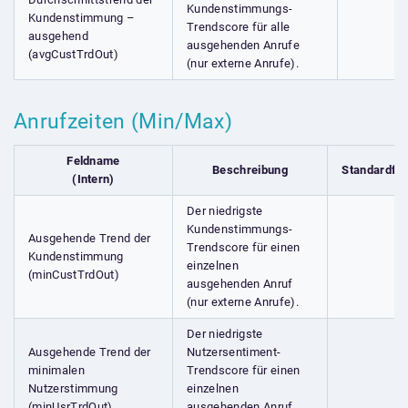
Kundenstimmungs-
Kundenstimmung –
Trendscore für alle
ausgehend
ausgehenden Anrufe
(avgCustTrdOut)
(nur externe Anrufe).
Anrufzeiten (Min/Max)
Feldname
Beschreibung
Standardfel
(Intern)
Der niedrigste
Kundenstimmungs-
Ausgehende Trend der
Trendscore für einen
Kundenstimmung
einzelnen
(minCustTrdOut)
ausgehenden Anruf
(nur externe Anrufe).
Der niedrigste
Ausgehende Trend der
Nutzersentiment-
minimalen
Trendscore für einen
Nutzerstimmung
einzelnen
(minUsrTrdOut)
ausgehenden Anruf