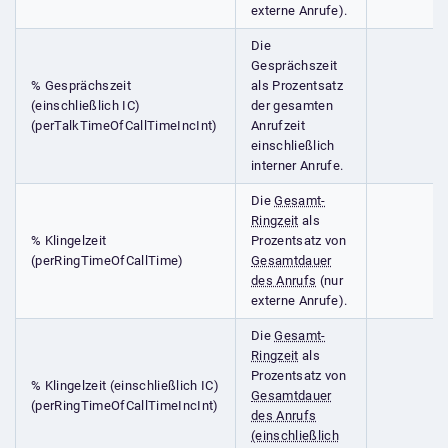
externe Anrufe).
Die
Gesprächszeit
% Gesprächszeit
als Prozentsatz
(einschließlich IC)
der gesamten
(perTalkTimeOfCallTimeIncInt)
Anrufzeit
einschließlich
interner Anrufe.
Die
Gesamt-
Ringzeit
als
% Klingelzeit
Prozentsatz von
(perRingTimeOfCallTime)
Gesamtdauer
des Anrufs
(nur
externe Anrufe).
Die
Gesamt-
Ringzeit
als
Prozentsatz von
% Klingelzeit (einschließlich IC)
Gesamtdauer
(perRingTimeOfCallTimeIncInt)
des Anrufs
(einschließlich