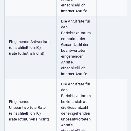
einschließlich
interner Anrufe.
Die Anrufrate für
den
Berichtszeitraum
entspricht der
Eingehende Antwortrate
Gesamtzahl der
(einschließlich IC)
beantworteten
(rateTotInAnsIncInt)
eingehenden
Anrufe,
einschließlich
interner Anrufe.
Die Anrufrate für
den
Berichtszeitraum
Eingehende
bezieht sich auf
Unbeantwortete Rate
die Gesamtzahl
(einschließlich IC)
der eingehenden
(rateTotInUnAnsIncInt)
unbeantworteten
Anrufe,
einschließlich