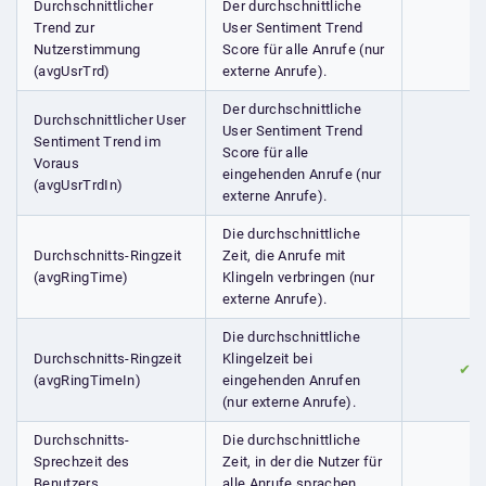
Durchschnittlicher
Der durchschnittliche
Trend zur
User Sentiment Trend
Nutzerstimmung
Score für alle Anrufe (nur
(avgUsrTrd)
externe Anrufe).
Der durchschnittliche
Durchschnittlicher User
User Sentiment Trend
Sentiment Trend im
Score für alle
Voraus
eingehenden Anrufe (nur
(avgUsrTrdIn)
externe Anrufe).
Die durchschnittliche
Durchschnitts-Ringzeit
Zeit, die Anrufe mit
(avgRingTime)
Klingeln verbringen (nur
externe Anrufe).
Die durchschnittliche
Durchschnitts-Ringzeit
Klingelzeit bei
✔
(avgRingTimeIn)
eingehenden Anrufen
(nur externe Anrufe).
Durchschnitts-
Die durchschnittliche
Sprechzeit des
Zeit, in der die Nutzer für
Benutzers
alle Anrufe sprachen