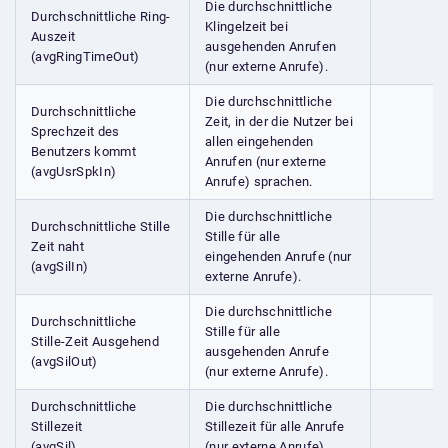
Die durchschnittliche
Durchschnittliche Ring-
Klingelzeit bei
Auszeit
ausgehenden Anrufen
(avgRingTimeOut)
(nur externe Anrufe).
Die durchschnittliche
Durchschnittliche
Zeit, in der die Nutzer bei
Sprechzeit des
allen eingehenden
Benutzers kommt
Anrufen (nur externe
(avgUsrSpkIn)
Anrufe) sprachen.
Die durchschnittliche
Durchschnittliche Stille
Stille für alle
Zeit naht
eingehenden Anrufe (nur
(avgSilIn)
externe Anrufe).
Die durchschnittliche
Durchschnittliche
Stille für alle
Stille-Zeit Ausgehend
ausgehenden Anrufe
(avgSilOut)
(nur externe Anrufe).
Durchschnittliche
Die durchschnittliche
Stillezeit
Stillezeit für alle Anrufe
(avgSil)
(nur externe Anrufe).