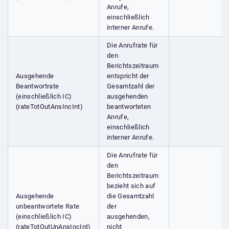
Anrufe,
einschließlich
interner Anrufe.
Die Anrufrate für
den
Berichtszeitraum
Ausgehende
entspricht der
Beantwortrate
Gesamtzahl der
(einschließlich IC)
ausgehenden
(rateTotOutAnsIncInt)
beantworteten
Anrufe,
einschließlich
interner Anrufe.
Die Anrufrate für
den
Berichtszeitraum
bezieht sich auf
Ausgehende
die Gesamtzahl
unbeantwortete Rate
der
(einschließlich IC)
ausgehenden,
(rateTotOutUnAnsIncInt)
nicht