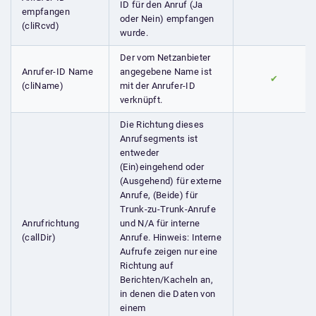
ID für den Anruf (Ja
empfangen
oder Nein) empfangen
(cliRcvd)
wurde.
Der vom Netzanbieter
Anrufer-ID Name
angegebene Name ist
✔
(cliName)
mit der Anrufer-ID
verknüpft.
Die Richtung dieses
Anrufsegments ist
entweder
(Ein)eingehend oder
(Ausgehend) für externe
Anrufe, (Beide) für
Trunk-zu-Trunk-Anrufe
Anrufrichtung
und N/A für interne
(callDir)
Anrufe. Hinweis: Interne
Aufrufe zeigen nur eine
Richtung auf
Berichten/Kacheln an,
in denen die Daten von
einem