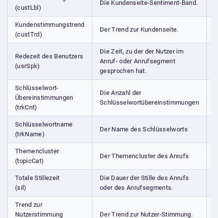
Die Kundenseite-Sentiment-Band.
(custLbl)
Kundenstimmungstrend
Der Trend zur Kundenseite.
(custTrd)
Die Zeit, zu der der Nutzer im
Redezeit des Benutzers
Anruf- oder Anrufsegment
(usrSpk)
gesprochen hat.
Schlüsselwort-
Die Anzahl der
Übereinstimmungen
Schlüsselwortübereinstimmungen
(trkCnt)
Schlüsselwortname
Der Name des Schlüsselworts
(trkName)
Themencluster
Der Themencluster des Anrufs
(topicCat)
Totale Stillezeit
Die Dauer der Stille des Anrufs
(sil)
oder des Anrufsegments.
Trend zur
Nutzerstimmung
Der Trend zur Nutzer-Stimmung.