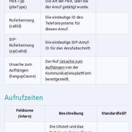
PBX-Typ
Die Art der PBX, über die
(pbxType)
der Anruf getätigt wurde.
Die eindeutige ID des
Ruferkennung
Telefonsystems für
(callId)
diesen Anruf.
SIP-
Die eindeutige SIP-Anruf-
Ruferkennung
ID für den Anrufabschnitt.
(sipCallId)
Der Ruf
Ursache zum
Ursache zum
Aufhängen
von der
Aufhängen
Kommunikationsplattform
(hangupCause)
bereitgestellt.
Aufrufzeiten
Feldname
Beschreibung
Standardfeld?
(Intern)
Die Uhrzeit und das