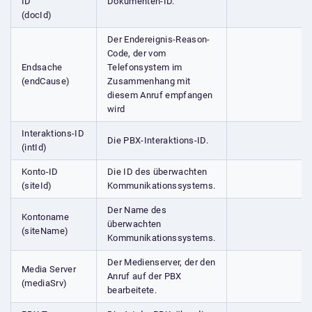
ID
Dokumenten-ID.
(docId)
Der Endereignis-Reason-
Code, der vom
Endsache
Telefonsystem im
(endCause)
Zusammenhang mit
diesem Anruf empfangen
wird
Interaktions-ID
Die PBX-Interaktions-ID.
(intId)
Konto-ID
Die ID des überwachten
(siteId)
Kommunikationssystems.
Der Name des
Kontoname
überwachten
(siteName)
Kommunikationssystems.
Der Medienserver, der den
Media Server
Anruf auf der PBX
(mediaSrv)
bearbeitete.