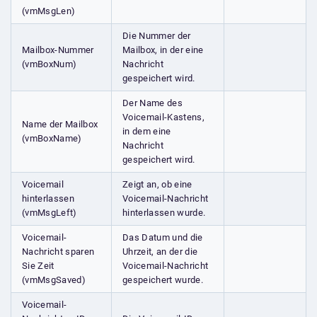
(vmMsgLen)
Die Nummer der
Mailbox-Nummer
Mailbox, in der eine
(vmBoxNum)
Nachricht
gespeichert wird.
Der Name des
Voicemail-Kastens,
Name der Mailbox
in dem eine
(vmBoxName)
Nachricht
gespeichert wird.
Voicemail
Zeigt an, ob eine
hinterlassen
Voicemail-Nachricht
(vmMsgLeft)
hinterlassen wurde.
Voicemail-
Das Datum und die
Nachricht sparen
Uhrzeit, an der die
Sie Zeit
Voicemail-Nachricht
(vmMsgSaved)
gespeichert wurde.
Voicemail-