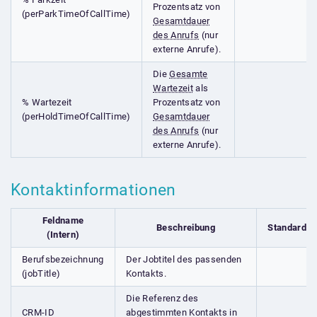
Prozentsatz von
(perParkTimeOfCallTime)
Gesamtdauer
des Anrufs
(nur
externe Anrufe).
Die
Gesamte
Wartezeit
als
% Wartezeit
Prozentsatz von
(perHoldTimeOfCallTime)
Gesamtdauer
des Anrufs
(nur
externe Anrufe).
Kontaktinformationen
Feldname
Beschreibung
Standardfe
(Intern)
Berufsbezeichnung
Der Jobtitel des passenden
(jobTitle)
Kontakts.
Die Referenz des
CRM-ID
abgestimmten Kontakts in