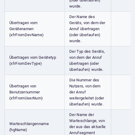
(oder überlaufen)
wurde.
Der Name des
Übertragen vom
Geräts, von dem der
Gerätenamen
Anruf übertragen
(xfrFromDevName)
(oder überlaufen)
wurde.
Der Typ des Geräts,
Übertragen vom Gerätetyp
von dem der Anruf
(xfrFromDevType)
übertragen (oder
überlaufen) wurde.
Die Nummer des
Übertragen von
Nutzers, von dem
Benutzernummer
der Anruf
(xfrFromUserNum)
weitergeleitet (oder
überlaufen) wurde.
Der Name der
Warteschlange, von
Warteschlangenname
der aus das aktuelle
(hgName)
Anrufsegment