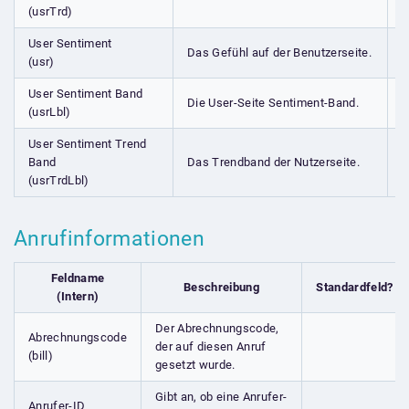
(usrTrd)
User Sentiment
Das Gefühl auf der Benutzerseite.
(usr)
User Sentiment Band
Die User-Seite Sentiment-Band.
(usrLbl)
User Sentiment Trend
Band
Das Trendband der Nutzerseite.
(usrTrdLbl)
Anrufinformationen
Feldname
Beschreibung
Standardfeld?
(Intern)
Der Abrechnungscode,
Abrechnungscode
der auf diesen Anruf
(bill)
gesetzt wurde.
Gibt an, ob eine Anrufer-
Anrufer-ID