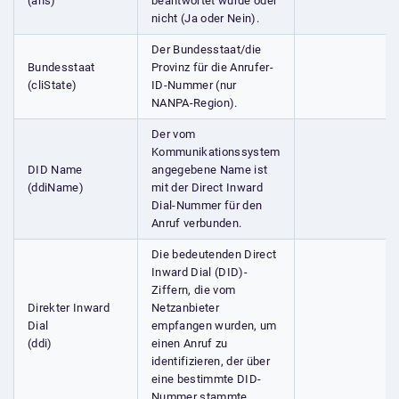
(ans)
beantwortet wurde oder
nicht (Ja oder Nein).
Der Bundesstaat/die
Bundesstaat
Provinz für die Anrufer-
(cliState)
ID-Nummer (nur
NANPA-Region).
Der vom
Kommunikationssystem
DID Name
angegebene Name ist
(ddiName)
mit der Direct Inward
Dial-Nummer für den
Anruf verbunden.
Die bedeutenden Direct
Inward Dial (DID)-
Ziffern, die vom
Direkter Inward
Netzanbieter
Dial
empfangen wurden, um
(ddi)
einen Anruf zu
identifizieren, der über
eine bestimmte DID-
Nummer stammte.