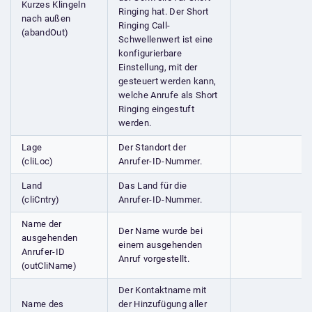
Kurzes Klingeln
Ringing hat. Der Short
nach außen
Ringing Call-
(abandOut)
Schwellenwert ist eine
konfigurierbare
Einstellung, mit der
gesteuert werden kann,
welche Anrufe als Short
Ringing eingestuft
werden.
Lage
Der Standort der
(cliLoc)
Anrufer-ID-Nummer.
Land
Das Land für die
(cliCntry)
Anrufer-ID-Nummer.
Name der
Der Name wurde bei
ausgehenden
einem ausgehenden
Anrufer-ID
Anruf vorgestellt.
(outCliName)
Der Kontaktname mit
Name des
der Hinzufügung aller