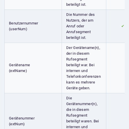
beteiligt ist.
Die Nummer des
Nutzers, der am
Benutzernummer
Anruf oder
✔
(userNum)
Anrufsegment
beteiligt ist.
Der Gerätename(n),
der in diesem
Rufsegment
Gerätename
beteiligt war. Bei
(extName)
internen und
Telefonkonferenzen
kann es mehrere
Geräte geben.
Die
Gerätenummer(n),
die in diesem
Rufsegment
Gerätenummer
beteiligt waren. Bei
(extNum)
internen und