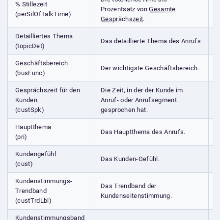
% Stillezeit
Prozentsatz von
Gesamte
(perSilOfTalkTime)
Gesprächszeit
.
Detailliertes Thema
Das detaillierte Thema des Anrufs
(topicDet)
Geschäftsbereich
Der wichtigste Geschäftsbereich.
(busFunc)
Gesprächszeit für den
Die Zeit, in der der Kunde im
Kunden
Anruf- oder Anrufsegment
(custSpk)
gesprochen hat.
Hauptthema
Das Hauptthema des Anrufs.
(pri)
Kundengefühl
Das Kunden-Gefühl.
(cust)
Kundenstimmungs-
Das Trendband der
Trendband
Kundenseitenstimmung.
(custTrdLbl)
Kundenstimmungsband