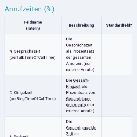
Anrufzeiten (%)
Feldname
Beschreibung
Standardfeld?
(Intern)
Die
Gesprächszeit
% Gesprächszeit
als Prozentsatz
(perTalkTimeOfCallTime)
der gesamten
Anrufzeit (nur
externe Anrufe).
Die
Gesamt-
Ringzeit
als
% Klingelzeit
Prozentsatz von
(perRingTimeOfCallTime)
Gesamtdauer
des Anrufs
(nur
externe Anrufe).
Die
Gesamtgeparkte
Zeit
als
% Parkzeit