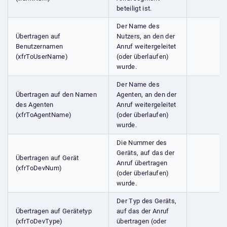
beteiligt ist.
Der Name des
Übertragen auf
Nutzers, an den der
Benutzernamen
Anruf weitergeleitet
(xfrToUserName)
(oder überlaufen)
wurde.
Der Name des
Übertragen auf den Namen
Agenten, an den der
des Agenten
Anruf weitergeleitet
(xfrToAgentName)
(oder überlaufen)
wurde.
Die Nummer des
Geräts, auf das der
Übertragen auf Gerät
Anruf übertragen
(xfrToDevNum)
(oder überlaufen)
wurde.
Der Typ des Geräts,
Übertragen auf Gerätetyp
auf das der Anruf
(xfrToDevType)
übertragen (oder