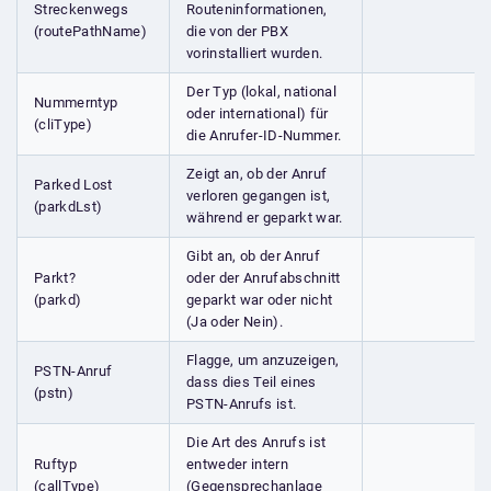
Streckenwegs
Routeninformationen,
(routePathName)
die von der PBX
vorinstalliert wurden.
Der Typ (lokal, national
Nummerntyp
oder international) für
(cliType)
die Anrufer-ID-Nummer.
Zeigt an, ob der Anruf
Parked Lost
verloren gegangen ist,
(parkdLst)
während er geparkt war.
Gibt an, ob der Anruf
Parkt?
oder der Anrufabschnitt
(parkd)
geparkt war oder nicht
(Ja oder Nein).
Flagge, um anzuzeigen,
PSTN-Anruf
dass dies Teil eines
(pstn)
PSTN-Anrufs ist.
Die Art des Anrufs ist
Ruftyp
entweder intern
(callType)
(Gegensprechanlage