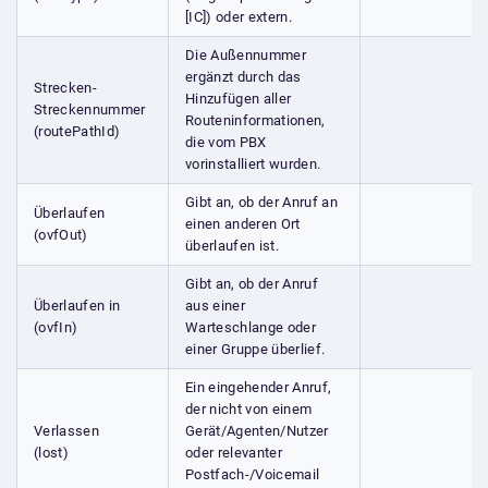
[IC]) oder extern.
Die Außennummer
ergänzt durch das
Strecken-
Hinzufügen aller
Streckennummer
Routeninformationen,
(routePathId)
die vom PBX
vorinstalliert wurden.
Gibt an, ob der Anruf an
Überlaufen
einen anderen Ort
(ovfOut)
überlaufen ist.
Gibt an, ob der Anruf
Überlaufen in
aus einer
(ovfIn)
Warteschlange oder
einer Gruppe überlief.
Ein eingehender Anruf,
der nicht von einem
Verlassen
Gerät/Agenten/Nutzer
(lost)
oder relevanter
Postfach-/Voicemail