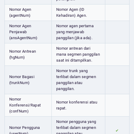
Nomor Agen
Nomor Agen (ID
(agentNum)
Kehadiran) Agen.
Nomor Agen
Nomor agen pertama
Penjawab
yang menjawab
(ansAgentNum)
panggilan (jika ada).
Nomor antrean dari
Nomor Antrean
mana segmen panggilan
(hgNum)
saat ini ditampilkan.
Nomor trunk yang
Nomor Bagasi
terlibat dalam segmen
(trunkNum)
panggilan atau
panggilan.
Nomor
Nomor konferensi atau
Konferensi/Rapat
rapat.
(confNum)
Nomor pengguna yang
Nomor Pengguna
terlibat dalam segmen
✔
(userNum)
panggilan atau