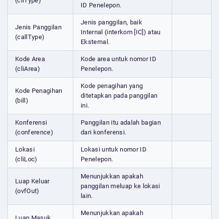
(cliType)
ID Penelepon.
Jenis panggilan, baik
Jenis Panggilan
Internal (interkom [IC]) atau
(callType)
Eksternal.
Kode Area
Kode area untuk nomor ID
(cliArea)
Penelepon.
Kode penagihan yang
Kode Penagihan
ditetapkan pada panggilan
(bill)
ini.
Konferensi
Panggilan itu adalah bagian
(conference)
dari konferensi.
Lokasi
Lokasi untuk nomor ID
(cliLoc)
Penelepon.
Menunjukkan apakah
Luap Keluar
panggilan meluap ke lokasi
(ovfOut)
lain.
Menunjukkan apakah
Luap Masuk