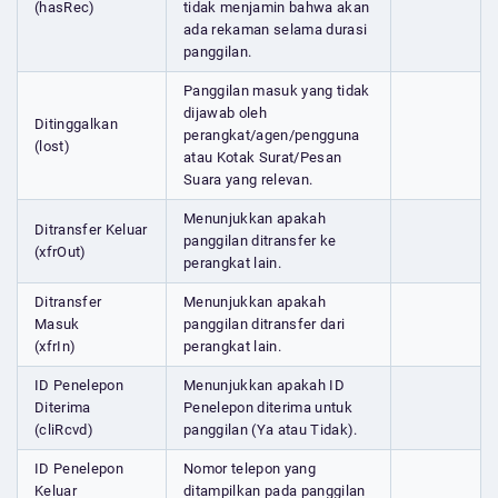
(hasRec)
tidak menjamin bahwa akan
ada rekaman selama durasi
panggilan.
Panggilan masuk yang tidak
dijawab oleh
Ditinggalkan
perangkat/agen/pengguna
(lost)
atau Kotak Surat/Pesan
Suara yang relevan.
Menunjukkan apakah
Ditransfer Keluar
panggilan ditransfer ke
(xfrOut)
perangkat lain.
Ditransfer
Menunjukkan apakah
Masuk
panggilan ditransfer dari
(xfrIn)
perangkat lain.
ID Penelepon
Menunjukkan apakah ID
Diterima
Penelepon diterima untuk
(cliRcvd)
panggilan (Ya atau Tidak).
ID Penelepon
Nomor telepon yang
Keluar
ditampilkan pada panggilan