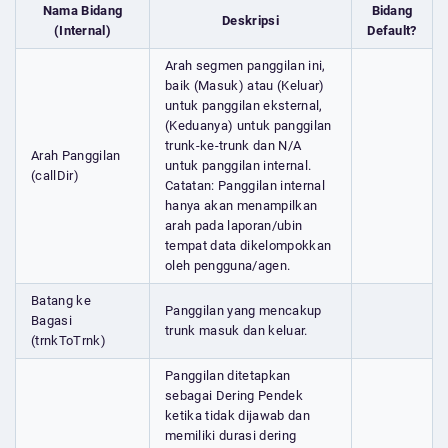
Nama Bidang
Bidang
Deskripsi
(Internal)
Default?
Arah segmen panggilan ini,
baik (Masuk) atau (Keluar)
untuk panggilan eksternal,
(Keduanya) untuk panggilan
trunk-ke-trunk dan N/A
Arah Panggilan
untuk panggilan internal.
(callDir)
Catatan: Panggilan internal
hanya akan menampilkan
arah pada laporan/ubin
tempat data dikelompokkan
oleh pengguna/agen.
Batang ke
Panggilan yang mencakup
Bagasi
trunk masuk dan keluar.
(trnkToTrnk)
Panggilan ditetapkan
sebagai Dering Pendek
ketika tidak dijawab dan
memiliki durasi dering