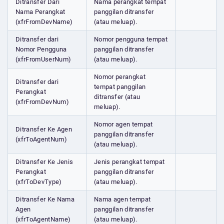
Ditransfer Dari
Nama perangkat tempat
Nama Perangkat
panggilan ditransfer
(xfrFromDevName)
(atau meluap).
Ditransfer dari
Nomor pengguna tempat
Nomor Pengguna
panggilan ditransfer
(xfrFromUserNum)
(atau meluap).
Nomor perangkat
Ditransfer dari
tempat panggilan
Perangkat
ditransfer (atau
(xfrFromDevNum)
meluap).
Nomor agen tempat
Ditransfer Ke Agen
panggilan ditransfer
(xfrToAgentNum)
(atau meluap).
Ditransfer Ke Jenis
Jenis perangkat tempat
Perangkat
panggilan ditransfer
(xfrToDevType)
(atau meluap).
Ditransfer Ke Nama
Nama agen tempat
Agen
panggilan ditransfer
(xfrToAgentName)
(atau meluap).