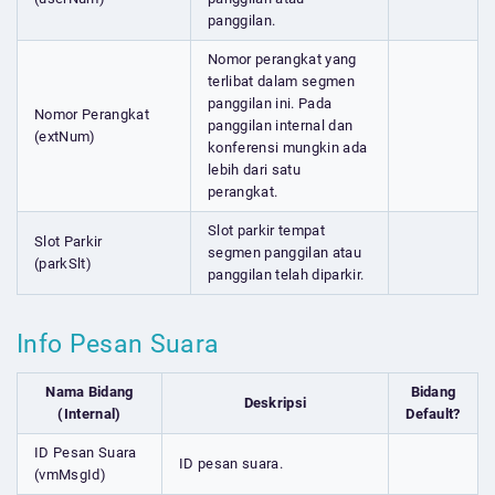
panggilan.
Nomor perangkat yang
terlibat dalam segmen
panggilan ini. Pada
Nomor Perangkat
panggilan internal dan
(extNum)
konferensi mungkin ada
lebih dari satu
perangkat.
Slot parkir tempat
Slot Parkir
segmen panggilan atau
(parkSlt)
panggilan telah diparkir.
Info Pesan Suara
Nama Bidang
Bidang
Deskripsi
(Internal)
Default?
ID Pesan Suara
ID pesan suara.
(vmMsgId)