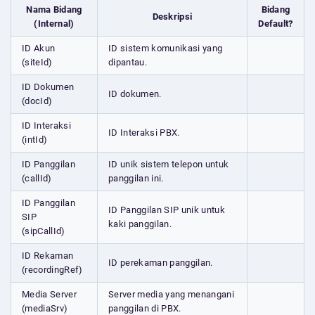
Nama Bidang
Bidang
Deskripsi
(Internal)
Default?
ID Akun
ID sistem komunikasi yang
(siteId)
dipantau.
ID Dokumen
ID dokumen.
(docId)
ID Interaksi
ID Interaksi PBX.
(intId)
ID Panggilan
ID unik sistem telepon untuk
(callId)
panggilan ini.
ID Panggilan
ID Panggilan SIP unik untuk
SIP
kaki panggilan.
(sipCallId)
ID Rekaman
ID perekaman panggilan.
(recordingRef)
Media Server
Server media yang menangani
(mediaSrv)
panggilan di PBX.