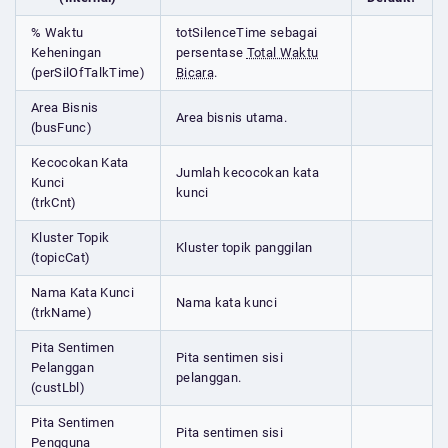
% Waktu
totSilenceTime sebagai
Keheningan
persentase
Total Waktu
(perSilOfTalkTime)
Bicara
.
Area Bisnis
Area bisnis utama.
(busFunc)
Kecocokan Kata
Jumlah kecocokan kata
Kunci
kunci
(trkCnt)
Kluster Topik
Kluster topik panggilan
(topicCat)
Nama Kata Kunci
Nama kata kunci
(trkName)
Pita Sentimen
Pita sentimen sisi
Pelanggan
pelanggan.
(custLbl)
Pita Sentimen
Pita sentimen sisi
Pengguna