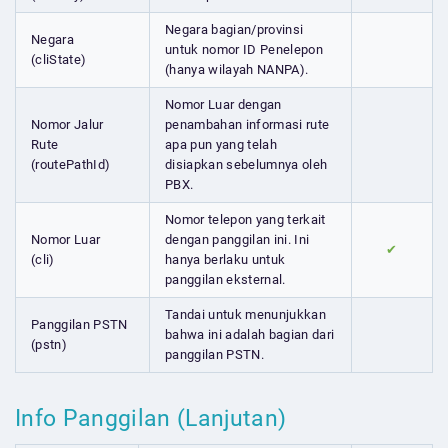
Negara bagian/provinsi
Negara
untuk nomor ID Penelepon
(cliState)
(hanya wilayah NANPA).
Nomor Luar dengan
Nomor Jalur
penambahan informasi rute
Rute
apa pun yang telah
(routePathId)
disiapkan sebelumnya oleh
PBX.
Nomor telepon yang terkait
Nomor Luar
dengan panggilan ini. Ini
✔
(cli)
hanya berlaku untuk
panggilan eksternal.
Tandai untuk menunjukkan
Panggilan PSTN
bahwa ini adalah bagian dari
(pstn)
panggilan PSTN.
Info Panggilan (Lanjutan)