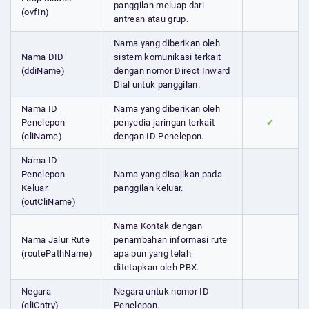
panggilan meluap dari
(ovfIn)
antrean atau grup.
Nama yang diberikan oleh
Nama DID
sistem komunikasi terkait
(ddiName)
dengan nomor Direct Inward
Dial untuk panggilan.
Nama ID
Nama yang diberikan oleh
Penelepon
penyedia jaringan terkait
✔
(cliName)
dengan ID Penelepon.
Nama ID
Penelepon
Nama yang disajikan pada
Keluar
panggilan keluar.
(outCliName)
Nama Kontak dengan
Nama Jalur Rute
penambahan informasi rute
(routePathName)
apa pun yang telah
ditetapkan oleh PBX.
Negara
Negara untuk nomor ID
(cliCntry)
Penelepon.