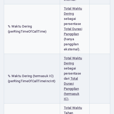
Total Waktu
Dering
sebagai
persentase
% Waktu Dering
Total Durasi
(perRingTimeOfCallTime)
Panggilan
(hanya
panggilan
eksternal).
Total Waktu
Dering
sebagai
persentase
% Waktu Dering (termasuk IC)
dari
Total
(perRingTimeOfCallTimeIncInt)
Durasi
Panggilan
(termasuk
IC)
.
Total Waktu
Tahan