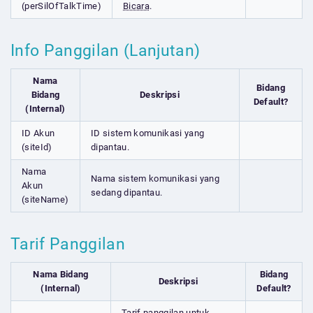
(perSilOfTalkTime)
Bicara
.
Info Panggilan (Lanjutan)
Nama
Bidang
Bidang
Deskripsi
Default?
(Internal)
ID Akun
ID sistem komunikasi yang
(siteId)
dipantau.
Nama
Nama sistem komunikasi yang
Akun
sedang dipantau.
(siteName)
Tarif Panggilan
Nama Bidang
Bidang
Deskripsi
(Internal)
Default?
Tarif panggilan untuk