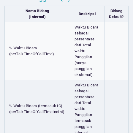
Nama Bidang
Bidang
Deskripsi
(Internal)
Default?
Waktu Bicara
sebagai
persentase
dari Total
% Waktu Bicara
waktu
(perTalkTimeOfCallTime)
Panggilan
(hanya
panggilan
eksternal).
Waktu Bicara
sebagai
persentase
dari Total
% Waktu Bicara (termasuk IC)
waktu
(perTalkTimeOfCallTimeIncInt)
Panggilan
termasuk
panggilan
internal.