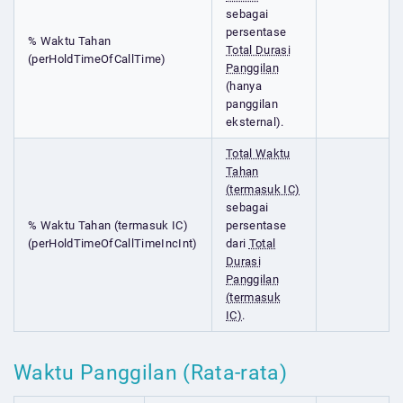
sebagai
persentase
% Waktu Tahan
Total Durasi
(perHoldTimeOfCallTime)
Panggilan
(hanya
panggilan
eksternal).
Total Waktu
Tahan
(termasuk IC)
sebagai
% Waktu Tahan (termasuk IC)
persentase
(perHoldTimeOfCallTimeIncInt)
dari
Total
Durasi
Panggilan
(termasuk
IC)
.
Waktu Panggilan (Rata-rata)