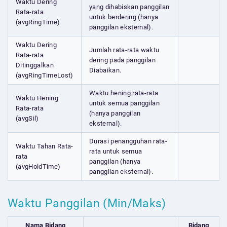
Waktu Dering
yang dihabiskan panggilan
Rata-rata
untuk berdering (hanya
(avgRingTime)
panggilan eksternal).
Waktu Dering
Jumlah rata-rata waktu
Rata-rata
dering pada panggilan
Ditinggalkan
Diabaikan.
(avgRingTimeLost)
Waktu hening rata-rata
Waktu Hening
untuk semua panggilan
Rata-rata
(hanya panggilan
(avgSil)
eksternal).
Durasi penangguhan rata-
Waktu Tahan Rata-
rata untuk semua
rata
panggilan (hanya
(avgHoldTime)
panggilan eksternal).
Waktu Panggilan (Min/Maks)
Nama Bidang
Bidang