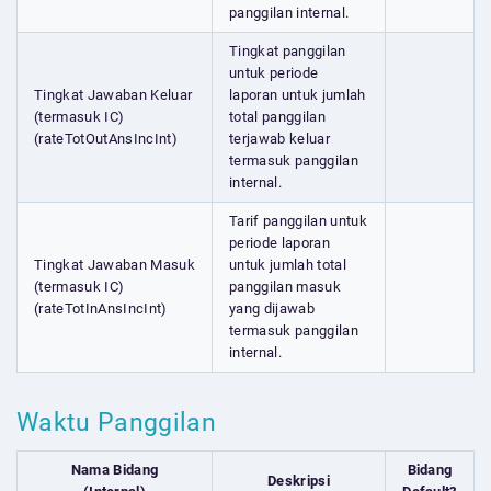
panggilan internal.
Tingkat panggilan
untuk periode
Tingkat Jawaban Keluar
laporan untuk jumlah
(termasuk IC)
total panggilan
(rateTotOutAnsIncInt)
terjawab keluar
termasuk panggilan
internal.
Tarif panggilan untuk
periode laporan
Tingkat Jawaban Masuk
untuk jumlah total
(termasuk IC)
panggilan masuk
(rateTotInAnsIncInt)
yang dijawab
termasuk panggilan
internal.
Waktu Panggilan
Nama Bidang
Bidang
Deskripsi