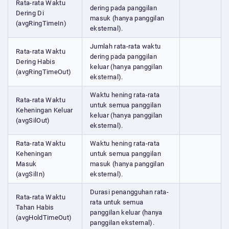
Rata-rata Waktu
dering pada panggilan
Dering Di
masuk (hanya panggilan
(avgRingTimeIn)
eksternal).
Jumlah rata-rata waktu
Rata-rata Waktu
dering pada panggilan
Dering Habis
keluar (hanya panggilan
(avgRingTimeOut)
eksternal).
Waktu hening rata-rata
Rata-rata Waktu
untuk semua panggilan
Keheningan Keluar
keluar (hanya panggilan
(avgSilOut)
eksternal).
Rata-rata Waktu
Waktu hening rata-rata
Keheningan
untuk semua panggilan
Masuk
masuk (hanya panggilan
(avgSilIn)
eksternal).
Durasi penangguhan rata-
Rata-rata Waktu
rata untuk semua
Tahan Habis
panggilan keluar (hanya
(avgHoldTimeOut)
panggilan eksternal).