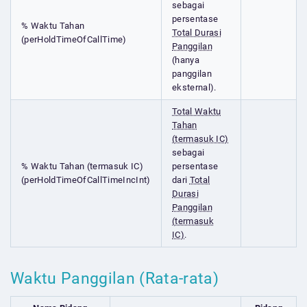
sebagai
persentase
% Waktu Tahan
Total Durasi
(perHoldTimeOfCallTime)
Panggilan
(hanya
panggilan
eksternal).
Total Waktu
Tahan
(termasuk IC)
sebagai
% Waktu Tahan (termasuk IC)
persentase
(perHoldTimeOfCallTimeIncInt)
dari
Total
Durasi
Panggilan
(termasuk
IC)
.
Waktu Panggilan (Rata-rata)