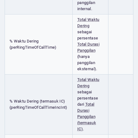
panggilan
internal.
Total Waktu
Dering
sebagai
persentase
% Waktu Dering
Total Durasi
(perRingTimeOfCallTime)
Panggilan
(hanya
panggilan
eksternal).
Total Waktu
Dering
sebagai
persentase
% Waktu Dering (termasuk IC)
dari
Total
(perRingTimeOfCallTimeIncInt)
Durasi
Panggilan
(termasuk
IC)
.