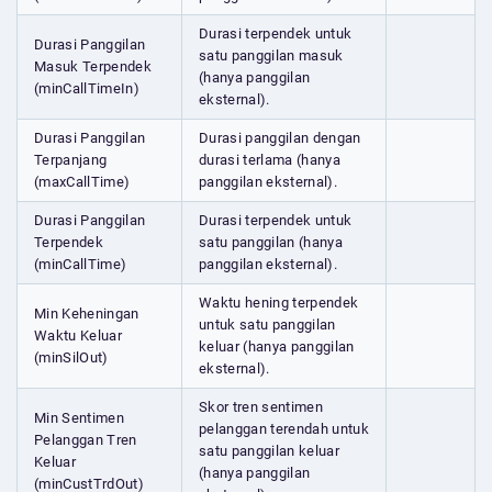
Durasi terpendek untuk
Durasi Panggilan
satu panggilan masuk
Masuk Terpendek
(hanya panggilan
(minCallTimeIn)
eksternal).
Durasi Panggilan
Durasi panggilan dengan
Terpanjang
durasi terlama (hanya
(maxCallTime)
panggilan eksternal).
Durasi Panggilan
Durasi terpendek untuk
Terpendek
satu panggilan (hanya
(minCallTime)
panggilan eksternal).
Waktu hening terpendek
Min Keheningan
untuk satu panggilan
Waktu Keluar
keluar (hanya panggilan
(minSilOut)
eksternal).
Skor tren sentimen
Min Sentimen
pelanggan terendah untuk
Pelanggan Tren
satu panggilan keluar
Keluar
(hanya panggilan
(minCustTrdOut)