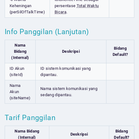
Keheningan
persentase
Total Waktu
(perSilOfTalkTime)
Bicara
.
Info Panggilan (Lanjutan)
Nama
Bidang
Bidang
Deskripsi
Default?
(Internal)
ID Akun
ID sistem komunikasi yang
(siteId)
dipantau.
Nama
Nama sistem komunikasi yang
Akun
sedang dipantau.
(siteName)
Tarif Panggilan
Nama Bidang
Bidang
Deskripsi
(Internal)
Default?