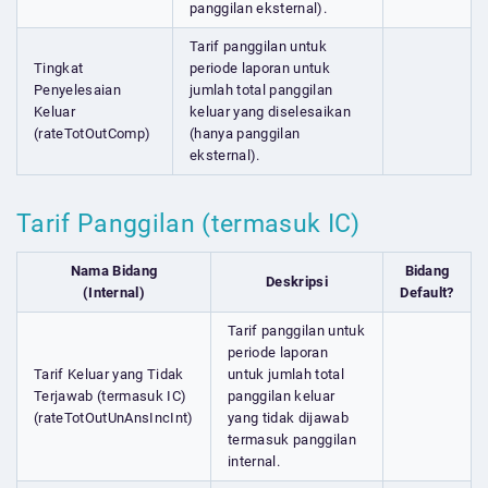
panggilan eksternal).
Tarif panggilan untuk
Tingkat
periode laporan untuk
Penyelesaian
jumlah total panggilan
Keluar
keluar yang diselesaikan
(rateTotOutComp)
(hanya panggilan
eksternal).
Tarif Panggilan (termasuk IC)
Nama Bidang
Bidang
Deskripsi
(Internal)
Default?
Tarif panggilan untuk
periode laporan
Tarif Keluar yang Tidak
untuk jumlah total
Terjawab (termasuk IC)
panggilan keluar
(rateTotOutUnAnsIncInt)
yang tidak dijawab
termasuk panggilan
internal.