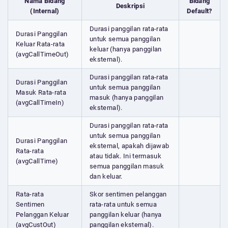
Nama Bidang
Bidang
Deskripsi
(Internal)
Default?
Durasi panggilan rata-rata
Durasi Panggilan
untuk semua panggilan
Keluar Rata-rata
keluar (hanya panggilan
(avgCallTimeOut)
eksternal).
Durasi panggilan rata-rata
Durasi Panggilan
untuk semua panggilan
Masuk Rata-rata
masuk (hanya panggilan
(avgCallTimeIn)
eksternal).
Durasi panggilan rata-rata
untuk semua panggilan
Durasi Panggilan
eksternal, apakah dijawab
Rata-rata
atau tidak. Ini termasuk
(avgCallTime)
semua panggilan masuk
dan keluar.
Rata-rata
Skor sentimen pelanggan
Sentimen
rata-rata untuk semua
Pelanggan Keluar
panggilan keluar (hanya
(avgCustOut)
panggilan eksternal).