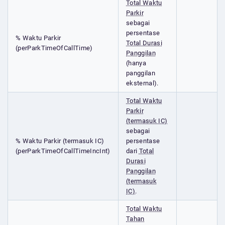
Total Waktu
Parkir
sebagai
persentase
% Waktu Parkir
Total Durasi
(perParkTimeOfCallTime)
Panggilan
(hanya
panggilan
eksternal).
Total Waktu
Parkir
(termasuk IC)
sebagai
% Waktu Parkir (termasuk IC)
persentase
(perParkTimeOfCallTimeIncInt)
dari
Total
Durasi
Panggilan
(termasuk
IC)
.
Total Waktu
Tahan