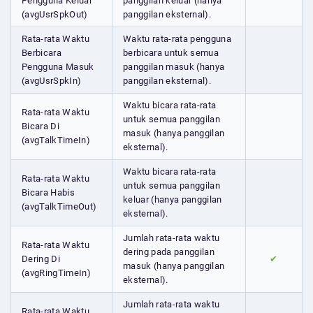
Pengguna Keluar
panggilan keluar (hanya
(avgUsrSpkOut)
panggilan eksternal).
Rata-rata Waktu
Waktu rata-rata pengguna
Berbicara
berbicara untuk semua
Pengguna Masuk
panggilan masuk (hanya
(avgUsrSpkIn)
panggilan eksternal).
Waktu bicara rata-rata
Rata-rata Waktu
untuk semua panggilan
Bicara Di
masuk (hanya panggilan
(avgTalkTimeIn)
eksternal).
Waktu bicara rata-rata
Rata-rata Waktu
untuk semua panggilan
Bicara Habis
keluar (hanya panggilan
(avgTalkTimeOut)
eksternal).
Jumlah rata-rata waktu
Rata-rata Waktu
dering pada panggilan
Dering Di
✔
masuk (hanya panggilan
(avgRingTimeIn)
eksternal).
Jumlah rata-rata waktu
Rata-rata Waktu