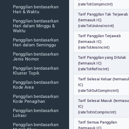
(rateTotCompIncInt)
Panggilan berdasarkan
Hari & Waktu
Tarif Panggilan Tak Terjawab
(termasuk IC)
Panggilan berdasarkan
Hari dalam Minggu &
(rateTotUnAnsIncInt)
Waktu
Tarif Panggilan Terjawab
Panggilan berdasarkan
(termasuk IC)
Hari dalam Seminggu
(rateTotAnsIncInt)
Panggilan berdasarkan
Tarif Panggilan yang Ditolak
Jenis Nomor
(termasuk IC)
Panggilan berdasarkan
(rateTotRefIncInt)
Kluster Topik
Tarif Selesai Keluar (termasu
Panggilan berdasarkan
IC)
Kode Area
(rateTotOutCompIncInt)
Panggilan berdasarkan
Tarif Selesai Masuk (termas
Kode Penagihan
IC)
Panggilan berdasarkan
(rateTotInCompIncInt)
Lokasi
Tarif Semua Panggilan
Panggilan berdasarkan
(termasuk IC)