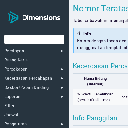
Nomor Terata
Tabel di bawah ini menunju
info
Kolom dengan tanda cent
menggunakan templat ini
Persiapan
Ruang Kerja
Kecerdasan Perc
Percakapan
Kecerdasan Percakapan
Nama Bidang
(Internal)
Dasbor/Papan Dinding
% Waktu Keheningan
Laporan
tot
(perSilOfTalkTime)
Filter
Jadwal
Info Panggilan
Pengaturan