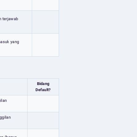
n terjawab
 masuk yang
Bidang
Default?
ilan
ggilan