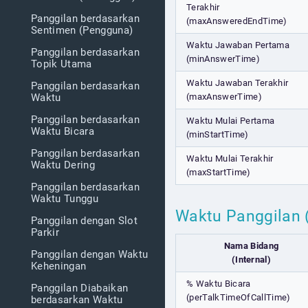
Terakhir
Panggilan berdasarkan
(maxAnsweredEndTime)
Sentimen (Pengguna)
Waktu Jawaban Pertama
Panggilan berdasarkan
(minAnswerTime)
Topik Utama
Waktu Jawaban Terakhir
Panggilan berdasarkan
(maxAnswerTime)
Waktu
Panggilan berdasarkan
Waktu Mulai Pertama
Waktu Bicara
(minStartTime)
Panggilan berdasarkan
Waktu Mulai Terakhir
Waktu Dering
(maxStartTime)
Panggilan berdasarkan
Waktu Tunggu
Waktu Panggilan 
Panggilan dengan Slot
Parkir
Nama Bidang
Panggilan dengan Waktu
(Internal)
Keheningan
% Waktu Bicara
Panggilan Diabaikan
(perTalkTimeOfCallTime)
berdasarkan Waktu