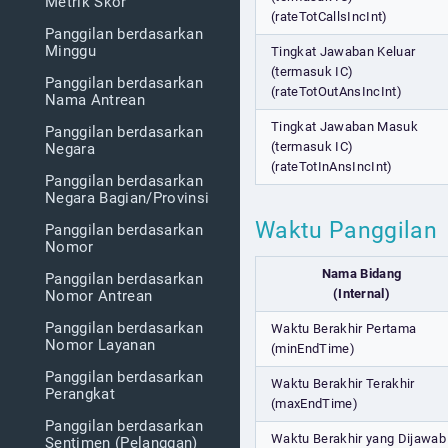
Metrik Skor
(rateTotCallsIncInt)
Panggilan berdasarkan
Minggu
Tingkat Jawaban Keluar
(termasuk IC)
Panggilan berdasarkan
(rateTotOutAnsIncInt)
Nama Antrean
Tingkat Jawaban Masuk
Panggilan berdasarkan
(termasuk IC)
Negara
(rateTotInAnsIncInt)
Panggilan berdasarkan
Negara Bagian/Provinsi
Waktu Panggilan
Panggilan berdasarkan
Nomor
Nama Bidang
Panggilan berdasarkan
(Internal)
Nomor Antrean
Panggilan berdasarkan
Waktu Berakhir Pertama
Nomor Layanan
(minEndTime)
Panggilan berdasarkan
Waktu Berakhir Terakhir
Perangkat
(maxEndTime)
Panggilan berdasarkan
Waktu Berakhir yang Dijawab
Sentimen (Pelanggan)