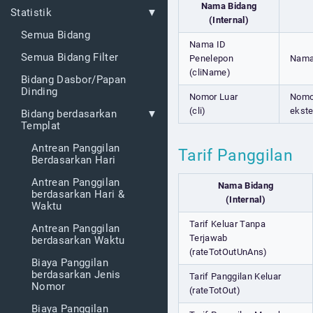
Nama Bidang
Statistik
(Internal)
Semua Bidang
Nama ID
Semua Bidang Filter
Penelepon
Nama 
(cliName)
Bidang Dasbor/Papan
Dinding
Nomor Luar
Nomor
(cli)
ekste
Bidang berdasarkan
Templat
Antrean Panggilan
Tarif Panggilan
Berdasarkan Hari
Antrean Panggilan
Nama Bidang
berdasarkan Hari &
(Internal)
Waktu
Tarif Keluar Tanpa
Antrean Panggilan
Terjawab
berdasarkan Waktu
(rateTotOutUnAns)
Biaya Panggilan
berdasarkan Jenis
Tarif Panggilan Keluar
Nomor
(rateTotOut)
Biaya Panggilan