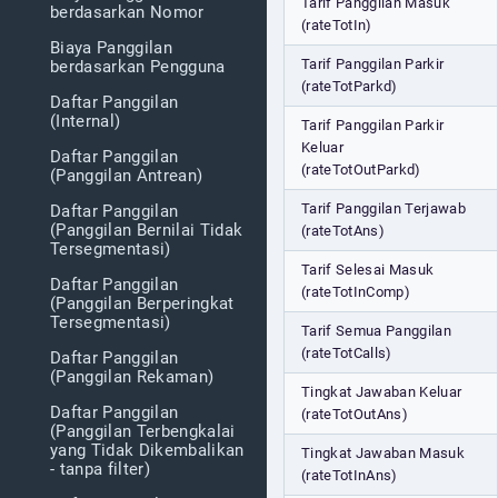
Tarif Panggilan Masuk
berdasarkan Nomor
(rateTotIn)
Biaya Panggilan
Tarif Panggilan Parkir
berdasarkan Pengguna
(rateTotParkd)
Daftar Panggilan
(Internal)
Tarif Panggilan Parkir
Keluar
Daftar Panggilan
(rateTotOutParkd)
(Panggilan Antrean)
Tarif Panggilan Terjawab
Daftar Panggilan
(Panggilan Bernilai Tidak
(rateTotAns)
Tersegmentasi)
Tarif Selesai Masuk
Daftar Panggilan
(rateTotInComp)
(Panggilan Berperingkat
Tersegmentasi)
Tarif Semua Panggilan
(rateTotCalls)
Daftar Panggilan
(Panggilan Rekaman)
Tingkat Jawaban Keluar
Daftar Panggilan
(rateTotOutAns)
(Panggilan Terbengkalai
yang Tidak Dikembalikan
Tingkat Jawaban Masuk
- tanpa filter)
(rateTotInAns)