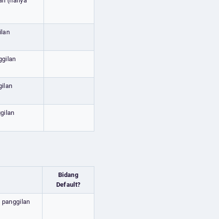
an (hanya
ilan
ggilan
gilan
gilan
Bidang
Default?
 panggilan