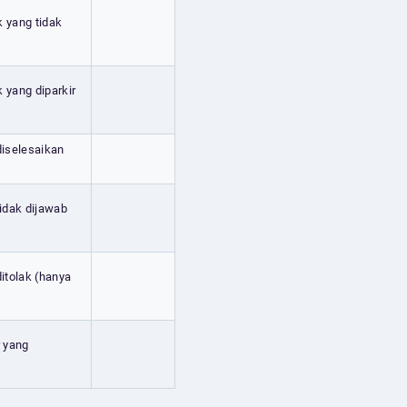
k yang tidak
 yang diparkir
diselesaikan
tidak dijawab
ditolak (hanya
r yang