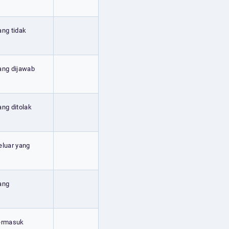
ang tidak
yang dijawab
ang ditolak
eluar yang
yang
termasuk