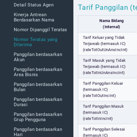
Detail Status Agen
Tarif Panggilan (
Kinerja Antrean
Berdasarkan Nama
Nama Bidang
(Internal)
Nomor Dipanggil Teratas
Tarif Keluar yang Tidak
Nomor Teratas yang
Terjawab (termasuk IC)
Diterima
(rateTotOutUnAnsIncInt)
Panggilan berdasarkan
Akun
Tarif Masuk yang Tidak
Terjawab (termasuk IC)
Panggilan berdasarkan
(rateTotInUnAnsIncInt)
Area Bisnis
Tarif Panggilan Keluar
Panggilan berdasarkan
Bulan
(termasuk IC)
(rateTotOutIncInt)
Panggilan berdasarkan
Durasi
Tarif Panggilan Masuk
(termasuk IC)
Panggilan berdasarkan
(rateTotInIncInt)
Grup Pengguna
Panggilan berdasarkan
Tarif Panggilan Selesai
Hari
(termasuk IC)