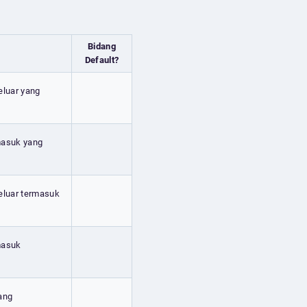
Bidang
Default?
eluar yang
 masuk yang
keluar termasuk
 masuk
yang