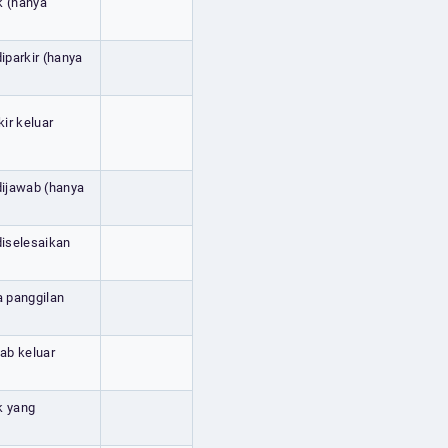
k (hanya
iparkir (hanya
kir keluar
 dijawab (hanya
diselesaikan
a panggilan
wab keluar
k yang