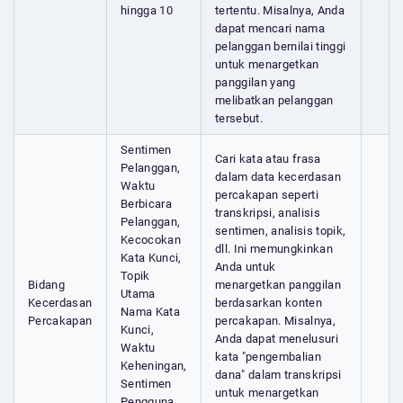
hingga 10
tertentu. Misalnya, Anda
dapat mencari nama
pelanggan bernilai tinggi
untuk menargetkan
panggilan yang
melibatkan pelanggan
tersebut.
Sentimen
Cari kata atau frasa
Pelanggan,
dalam data kecerdasan
Waktu
percakapan seperti
Berbicara
transkripsi, analisis
Pelanggan,
sentimen, analisis topik,
Kecocokan
dll. Ini memungkinkan
Kata Kunci,
Anda untuk
Topik
Bidang
menargetkan panggilan
Utama
Kecerdasan
berdasarkan konten
Nama Kata
Percakapan
percakapan. Misalnya,
Kunci,
Anda dapat menelusuri
Waktu
kata "pengembalian
Keheningan,
dana" dalam transkripsi
Sentimen
untuk menargetkan
Pengguna,