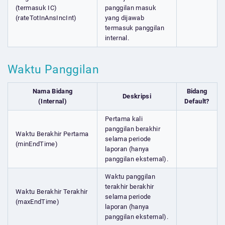
(termasuk IC)
panggilan masuk
(rateTotInAnsIncInt)
yang dijawab
termasuk panggilan
internal.
Waktu Panggilan
Nama Bidang
Bidang
Deskripsi
(Internal)
Default?
Pertama kali
panggilan berakhir
Waktu Berakhir Pertama
selama periode
(minEndTime)
laporan (hanya
panggilan eksternal).
Waktu panggilan
terakhir berakhir
Waktu Berakhir Terakhir
selama periode
(maxEndTime)
laporan (hanya
panggilan eksternal).