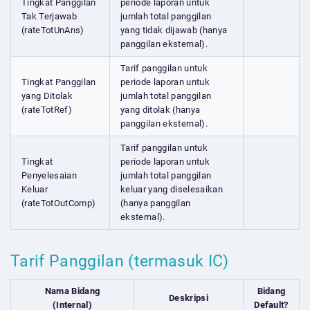
Tingkat Panggilan
periode laporan untuk
Tak Terjawab
jumlah total panggilan
(rateTotUnAns)
yang tidak dijawab (hanya
panggilan eksternal).
Tarif panggilan untuk
Tingkat Panggilan
periode laporan untuk
yang Ditolak
jumlah total panggilan
(rateTotRef)
yang ditolak (hanya
panggilan eksternal).
Tarif panggilan untuk
Tingkat
periode laporan untuk
Penyelesaian
jumlah total panggilan
Keluar
keluar yang diselesaikan
(rateTotOutComp)
(hanya panggilan
eksternal).
Tarif Panggilan (termasuk IC)
Nama Bidang
Bidang
Deskripsi
(Internal)
Default?