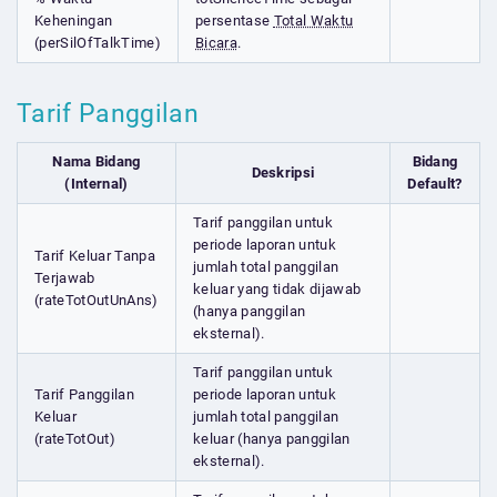
Keheningan
persentase
Total Waktu
(perSilOfTalkTime)
Bicara
.
Tarif Panggilan
Nama Bidang
Bidang
Deskripsi
(Internal)
Default?
Tarif panggilan untuk
periode laporan untuk
Tarif Keluar Tanpa
jumlah total panggilan
Terjawab
keluar yang tidak dijawab
(rateTotOutUnAns)
(hanya panggilan
eksternal).
Tarif panggilan untuk
Tarif Panggilan
periode laporan untuk
Keluar
jumlah total panggilan
(rateTotOut)
keluar (hanya panggilan
eksternal).