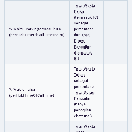
Total Waktu
Parkir
(termasuk IC)
sebagai
% Waktu Parkir (termasuk IC)
persentase
(perParkTimeOfCallTimeIncInt)
dari
Total
Durasi
Panggilan
(termasuk
IC)
.
Total Waktu
Tahan
sebagai
persentase
% Waktu Tahan
Total Durasi
(perHoldTimeOfCallTime)
Panggilan
(hanya
panggilan
eksternal).
Total Waktu