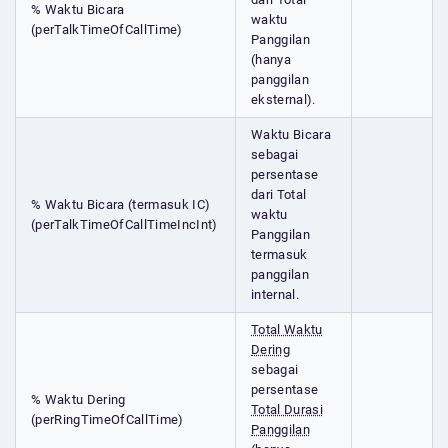
% Waktu Bicara
waktu
(perTalkTimeOfCallTime)
Panggilan
(hanya
panggilan
eksternal).
Waktu Bicara
sebagai
persentase
dari Total
% Waktu Bicara (termasuk IC)
waktu
(perTalkTimeOfCallTimeIncInt)
Panggilan
termasuk
panggilan
internal.
Total Waktu
Dering
sebagai
persentase
% Waktu Dering
Total Durasi
(perRingTimeOfCallTime)
Panggilan