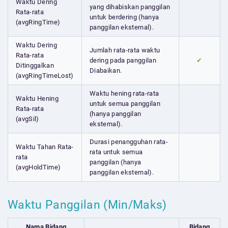
Waktu Dering
yang dihabiskan panggilan
Rata-rata
untuk berdering (hanya
(avgRingTime)
panggilan eksternal).
Waktu Dering
Jumlah rata-rata waktu
Rata-rata
dering pada panggilan
✔
Ditinggalkan
Diabaikan.
(avgRingTimeLost)
Waktu hening rata-rata
Waktu Hening
untuk semua panggilan
Rata-rata
(hanya panggilan
(avgSil)
eksternal).
Durasi penangguhan rata-
Waktu Tahan Rata-
rata untuk semua
rata
panggilan (hanya
(avgHoldTime)
panggilan eksternal).
Waktu Panggilan (Min/Maks)
Nama Bidang
Bidang