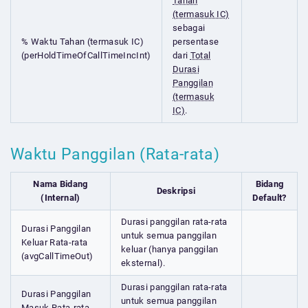
Tahan
(termasuk IC)
sebagai
% Waktu Tahan (termasuk IC)
persentase
(perHoldTimeOfCallTimeIncInt)
dari
Total
Durasi
Panggilan
(termasuk
IC)
.
Waktu Panggilan (Rata-rata)
Nama Bidang
Bidang
Deskripsi
(Internal)
Default?
Durasi panggilan rata-rata
Durasi Panggilan
untuk semua panggilan
Keluar Rata-rata
keluar (hanya panggilan
(avgCallTimeOut)
eksternal).
Durasi panggilan rata-rata
Durasi Panggilan
untuk semua panggilan
Masuk Rata-rata