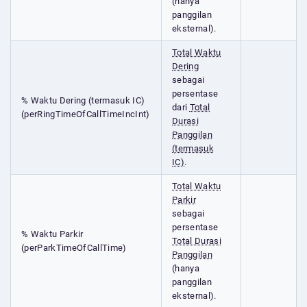
(hanya
panggilan
eksternal).
Total Waktu
Dering
sebagai
persentase
% Waktu Dering (termasuk IC)
dari
Total
(perRingTimeOfCallTimeIncInt)
Durasi
Panggilan
(termasuk
IC)
.
Total Waktu
Parkir
sebagai
persentase
% Waktu Parkir
Total Durasi
(perParkTimeOfCallTime)
Panggilan
(hanya
panggilan
eksternal).