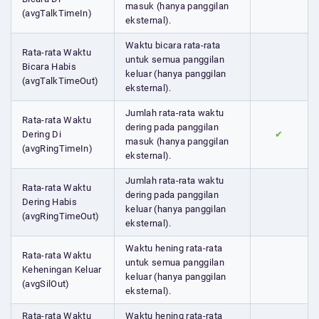
masuk (hanya panggilan
(avgTalkTimeIn)
eksternal).
Waktu bicara rata-rata
Rata-rata Waktu
untuk semua panggilan
Bicara Habis
keluar (hanya panggilan
(avgTalkTimeOut)
eksternal).
Jumlah rata-rata waktu
Rata-rata Waktu
dering pada panggilan
Dering Di
✔
masuk (hanya panggilan
(avgRingTimeIn)
eksternal).
Jumlah rata-rata waktu
Rata-rata Waktu
dering pada panggilan
Dering Habis
keluar (hanya panggilan
(avgRingTimeOut)
eksternal).
Waktu hening rata-rata
Rata-rata Waktu
untuk semua panggilan
Keheningan Keluar
keluar (hanya panggilan
(avgSilOut)
eksternal).
Rata-rata Waktu
Waktu hening rata-rata