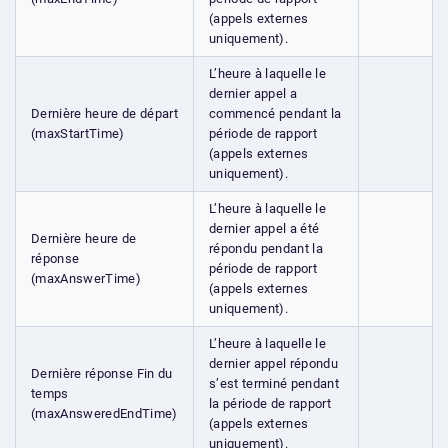
(appels externes
uniquement).
L’heure à laquelle le
dernier appel a
Dernière heure de départ
commencé pendant la
(maxStartTime)
période de rapport
(appels externes
uniquement).
L’heure à laquelle le
dernier appel a été
Dernière heure de
répondu pendant la
réponse
période de rapport
(maxAnswerTime)
(appels externes
uniquement).
L’heure à laquelle le
dernier appel répondu
Dernière réponse Fin du
s’est terminé pendant
temps
la période de rapport
(maxAnsweredEndTime)
(appels externes
uniquement).