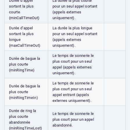
Durée d’appel
La durée la plus courte
sortant la plus
pour un seul appel sortant
courte
(appels externes
(minCallTimeOut)
uniquement).
Durée d’appel
La durée la plus longue
sortant la plus
pour un seul appel sortant
longue
(appels externes
(maxCallTimeOut)
uniquement).
Le temps de sonnerie le
Durée de bague la
plus court pour un seul
plus courte
appel (appels externes
(minRingTime)
uniquement).
Le temps de sonnerie le
Durée de bague la
plus court pour un seul
plus courte
appel entrant (appels
(minRingTimeIn)
externes uniquement).
Durée de ring la
Le temps de sonnerie le
plus courte
plus court pour un appel
abandonnée
abandonné.
(minRingTimeLost)