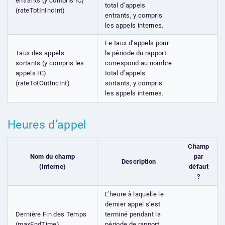
entrants (y compris IC)
total d’appels
(rateTotInIncInt)
entrants, y compris
les appels internes.
Le taux d’appels pour
Taux des appels
la période du rapport
sortants (y compris les
correspond au nombre
appels IC)
total d’appels
(rateTotOutIncInt)
sortants, y compris
les appels internes.
Heures d’appel
Champ
Nom du champ
par
Description
(Interne)
défaut
?
L’heure à laquelle le
dernier appel s’est
Dernière Fin des Temps
terminé pendant la
(maxEndTime)
période de rapport