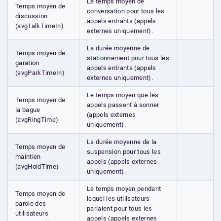
Le temps moyen de
Temps moyen de
conversation pour tous les
discussion
appels entrants (appels
(avgTalkTimeIn)
externes uniquement).
La durée moyenne de
Temps moyen de
stationnement pour tous les
garation
appels entrants (appels
(avgParkTimeIn)
externes uniquement).
Le temps moyen que les
Temps moyen de
appels passent à sonner
la bague
(appels externes
(avgRingTime)
uniquement).
La durée moyenne de la
Temps moyen de
suspension pour tous les
maintien
appels (appels externes
(avgHoldTime)
uniquement).
Le temps moyen pendant
Temps moyen de
lequel les utilisateurs
parole des
parlaient pour tous les
utilisateurs
appels (appels externes