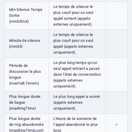
Le temps de silence le
Min Silence Temps
plus court pour un seul
Sortie
appel sortant (appels
(minSilOut)
externes uniquement).
Le temps de silence le
Minute de silence
plus court pour un seul
(minSil)
appel (appels externes
uniquement).
Le plus long temps qu’un
Période de
seul appel entrant a passé
discussion la plus
dans l’état de conversation
longue
(appels externes
(maxTalkTimeIn)
uniquement).
Plus longue durée
Le plus long appel a sonné
de bague
(appels externes
(maxRingTime)
uniquement).
Plus longue durée
L’heure de la sonnerie de
de ring abandonnée
l’appel abandonné le plus
✔
(maxRingTimeLost)
long.