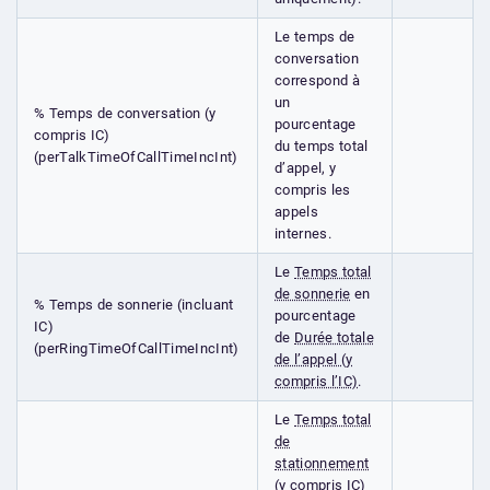
Le temps de
conversation
correspond à
un
% Temps de conversation (y
pourcentage
compris IC)
du temps total
(perTalkTimeOfCallTimeIncInt)
d’appel, y
compris les
appels
internes.
Le
Temps total
de sonnerie
en
% Temps de sonnerie (incluant
pourcentage
IC)
de
Durée totale
(perRingTimeOfCallTimeIncInt)
de l’appel (y
compris l’IC)
.
Le
Temps total
de
stationnement
(y compris IC)