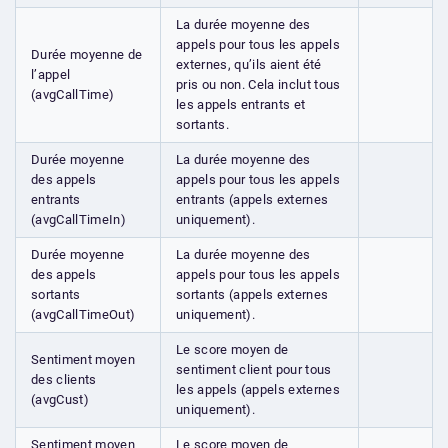
La durée moyenne des
appels pour tous les appels
Durée moyenne de
externes, qu’ils aient été
l’appel
pris ou non. Cela inclut tous
(avgCallTime)
les appels entrants et
sortants.
Durée moyenne
La durée moyenne des
des appels
appels pour tous les appels
entrants
entrants (appels externes
(avgCallTimeIn)
uniquement).
Durée moyenne
La durée moyenne des
des appels
appels pour tous les appels
sortants
sortants (appels externes
(avgCallTimeOut)
uniquement).
Le score moyen de
Sentiment moyen
sentiment client pour tous
des clients
les appels (appels externes
(avgCust)
uniquement).
Sentiment moyen
Le score moyen de