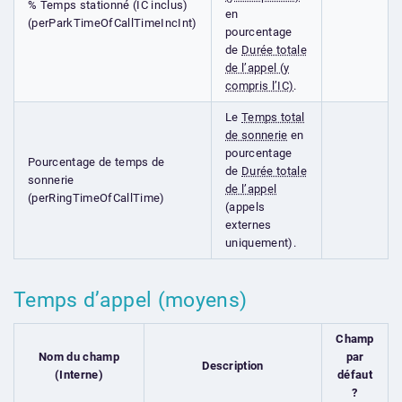
% Temps stationné (IC inclus)
en
(perParkTimeOfCallTimeIncInt)
pourcentage
de
Durée totale
de l’appel (y
compris l’IC)
.
Le
Temps total
de sonnerie
en
pourcentage
Pourcentage de temps de
de
Durée totale
sonnerie
de l’appel
(perRingTimeOfCallTime)
(appels
externes
uniquement).
Temps d’appel (moyens)
Champ
Nom du champ
par
Description
(Interne)
défaut
?