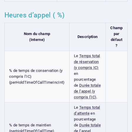
Heures d’appel ( %)
Champ
Nom du champ
par
Description
(Interne)
défaut
?
Le
Temps total
de réservation
(y compris IC)
% de temps de conservation (y
en
compris l’IC)
pourcentage
(perHoldTimeOfCallTimeIncInt)
de
Durée totale
de l’appel (y
compris l’IC)
.
Le
Temps total
d’attente
en
pourcentage
% de temps de maintien
de
Durée totale
(perHoldTimeOfCallTime)
de l’appel