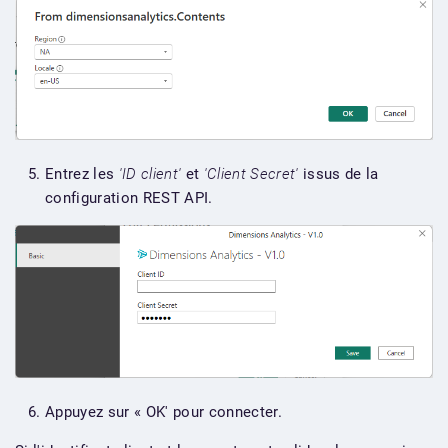
Entrez les
'ID client'
et
'Client Secret'
issus de la
configuration REST API.
Appuyez sur « OK' pour connecter.