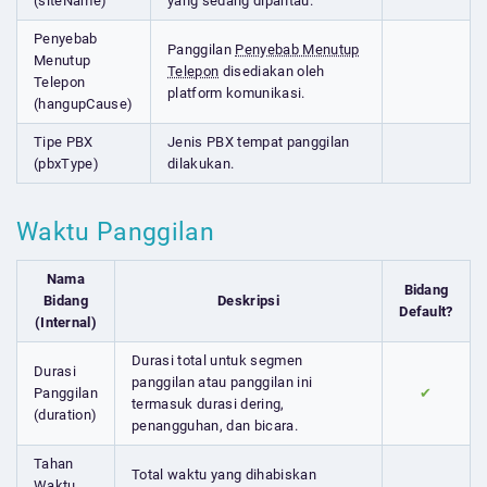
(siteName)
yang sedang dipantau.
Penyebab
Panggilan
Penyebab Menutup
Menutup
Telepon
disediakan oleh
Telepon
platform komunikasi.
(hangupCause)
Tipe PBX
Jenis PBX tempat panggilan
(pbxType)
dilakukan.
Waktu Panggilan
Nama
Bidang
Bidang
Deskripsi
Default?
(Internal)
Durasi total untuk segmen
Durasi
panggilan atau panggilan ini
Panggilan
✔
termasuk durasi dering,
(duration)
penangguhan, dan bicara.
Tahan
Total waktu yang dihabiskan
Waktu