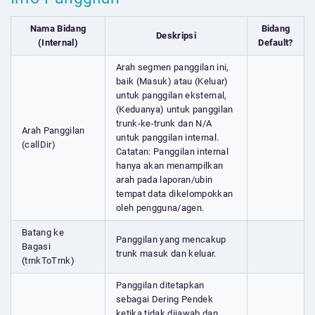
Nama Bidang
Bidang
Deskripsi
(Internal)
Default?
Arah segmen panggilan ini,
baik (Masuk) atau (Keluar)
untuk panggilan eksternal,
(Keduanya) untuk panggilan
trunk-ke-trunk dan N/A
Arah Panggilan
untuk panggilan internal.
(callDir)
Catatan: Panggilan internal
hanya akan menampilkan
arah pada laporan/ubin
tempat data dikelompokkan
oleh pengguna/agen.
Batang ke
Panggilan yang mencakup
Bagasi
trunk masuk dan keluar.
(trnkToTrnk)
Panggilan ditetapkan
sebagai Dering Pendek
ketika tidak dijawab dan