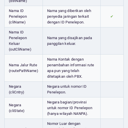
(dstName)
Nama ID
Nama yang diberikan oleh
Penelepon
penyedia jaringan terkait
✔
(cliName)
dengan ID Penelepon.
Nama ID
Penelepon
Nama yang disajikan pada
Keluar
panggilan keluar.
(outCliName)
Nama Kontak dengan
Nama Jalur Rute
penambahan informasi rute
(routePathName)
apa pun yang telah
ditetapkan oleh PBX.
Negara
Negara untuk nomor ID
(cliCntry)
Penelepon.
Negara bagian/provinsi
Negara
untuk nomor ID Penelepon
(cliState)
(hanya wilayah NANPA).
Nomor Luar dengan