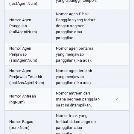
yang dipanggil telepon.
(lastAgentNum)
Nomor Agen Pihak
Nomor Agen
Panggilan yang terkait
Panggilan
dengan segmen
(callAgentNum)
panggilan atau
panggilan.
Nomor Agen
Nomor agen pertama
Penjawab
yang menjawab
(ansAgentNum)
panggilan (jika ada).
Nomor Agen
Nomor agen terakhir
Penjawab Terakhir
yang menjawab
(lastAnsAgentNum)
panggilan (jika ada).
Nomor antrean dari
Nomor Antrean
mana segmen panggilan
✔
(hgNum)
saat ini ditampilkan.
Nomor trunk yang
Nomor Bagasi
terlibat dalam segmen
(trunkNum)
panggilan atau
panggilan.