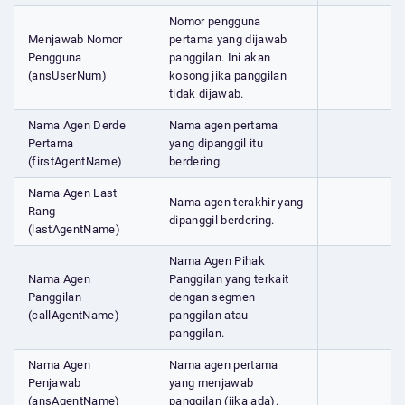
Nomor pengguna
Menjawab Nomor
pertama yang dijawab
Pengguna
panggilan. Ini akan
(ansUserNum)
kosong jika panggilan
tidak dijawab.
Nama Agen Derde
Nama agen pertama
Pertama
yang dipanggil itu
(firstAgentName)
berdering.
Nama Agen Last
Nama agen terakhir yang
Rang
dipanggil berdering.
(lastAgentName)
Nama Agen Pihak
Nama Agen
Panggilan yang terkait
Panggilan
dengan segmen
(callAgentName)
panggilan atau
panggilan.
Nama Agen
Nama agen pertama
Penjawab
yang menjawab
(ansAgentName)
panggilan (jika ada).