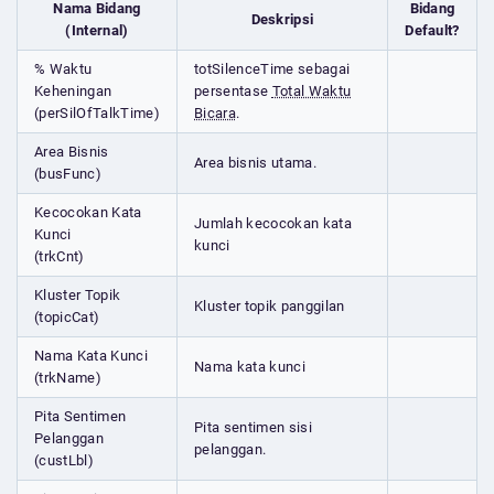
Nama Bidang
Bidang
Deskripsi
(Internal)
Default?
% Waktu
totSilenceTime sebagai
Keheningan
persentase
Total Waktu
(perSilOfTalkTime)
Bicara
.
Area Bisnis
Area bisnis utama.
(busFunc)
Kecocokan Kata
Jumlah kecocokan kata
Kunci
kunci
(trkCnt)
Kluster Topik
Kluster topik panggilan
(topicCat)
Nama Kata Kunci
Nama kata kunci
(trkName)
Pita Sentimen
Pita sentimen sisi
Pelanggan
pelanggan.
(custLbl)