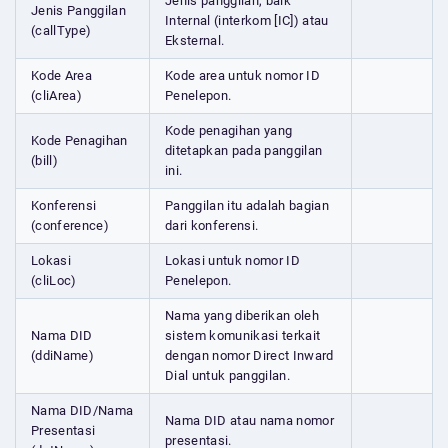
Jenis panggilan, baik
Jenis Panggilan
Internal (interkom [IC]) atau
(callType)
Eksternal.
Kode Area
Kode area untuk nomor ID
(cliArea)
Penelepon.
Kode penagihan yang
Kode Penagihan
ditetapkan pada panggilan
(bill)
ini.
Konferensi
Panggilan itu adalah bagian
(conference)
dari konferensi.
Lokasi
Lokasi untuk nomor ID
(cliLoc)
Penelepon.
Nama yang diberikan oleh
Nama DID
sistem komunikasi terkait
(ddiName)
dengan nomor Direct Inward
Dial untuk panggilan.
Nama DID/Nama
Nama DID atau nama nomor
Presentasi
presentasi.