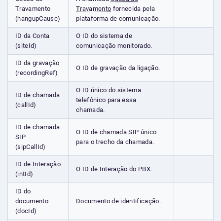
Travamento
Travamento
fornecida pela
(hangupCause)
plataforma de comunicação.
ID da Conta
O ID do sistema de
(siteId)
comunicação monitorado.
ID da gravação
O ID de gravação da ligação.
(recordingRef)
O ID único do sistema
ID de chamada
telefônico para essa
(callId)
chamada.
ID de chamada
O ID de chamada SIP único
SIP
para o trecho da chamada.
(sipCallId)
ID de Interação
O ID de Interação do PBX.
(intId)
ID do
documento
Documento de identificação.
(docId)