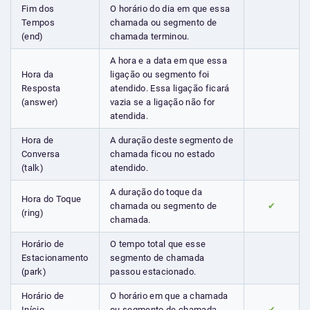
Fim dos
O horário do dia em que essa
Tempos
chamada ou segmento de
(end)
chamada terminou.
A hora e a data em que essa
Hora da
ligação ou segmento foi
Resposta
atendido. Essa ligação ficará
(answer)
vazia se a ligação não for
atendida.
Hora de
A duração deste segmento de
Conversa
chamada ficou no estado
(talk)
atendido.
A duração do toque da
Hora do Toque
chamada ou segmento de
✔
(ring)
chamada.
Horário de
O tempo total que esse
Estacionamento
segmento de chamada
(park)
passou estacionado.
Horário de
O horário em que a chamada
Início
ou segmento de chamada