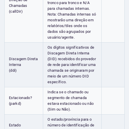
tronco para tronco e N/A
Chamadas
para chamadas internas.
(callDir)
Nota: Chamadas internas só
mostrarão uma direção em
relatórios/tiles onde os
dados são agrupados por
usuário/agente.
Os dígitos significativos de
Discagem Direta Interna
Discagem Direta
(DID) recebidos do provedor
Interna
de rede para identificar uma
(ddi)
chamada se originaram por
meio de um número DID
específico.
Indica se o chamado ou
Estacionado?
segmento de chamada
(parkd)
estava estacionado ou não
(Sim ou Não).
O estado/província para o
Estado
número de identificação de