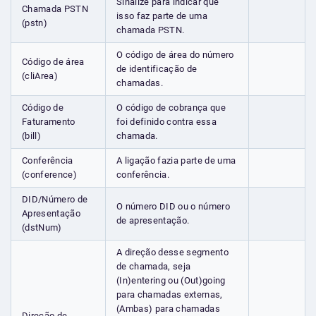
Sinalize para indicar que
Chamada PSTN
isso faz parte de uma
(pstn)
chamada PSTN.
O código de área do número
Código de área
de identificação de
(cliArea)
chamadas.
Código de
O código de cobrança que
Faturamento
foi definido contra essa
(bill)
chamada.
Conferência
A ligação fazia parte de uma
(conference)
conferência.
DID/Número de
O número DID ou o número
Apresentação
de apresentação.
(dstNum)
A direção desse segmento
de chamada, seja
(In)entering ou (Out)going
para chamadas externas,
(Ambas) para chamadas
Direção de