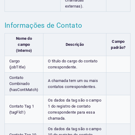
chamadas
externas).
Informações de Contato
Nome do
Campo
campo
Descrição
padrão?
(Interno)
Cargo
O título do cargo do contato
(jobTitle)
correspondente.
Contato
A chamada tem um ou mais
Combinado
contatos correspondentes.
(hasContMatch)
Os dados da tag são o campo
Contato Tag 1
1 do registro de contato
(tagFld1)
correspondente para essa
chamada.
Os dados da tag são o campo
Contato Tag 10
10 do registro de contato