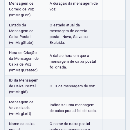
Mensagem de
A duração da mensagem de
Correio de Voz
voz.
(vmMsgLen)
Estado da
O estado atual da
Mensagem de
mensagem de correio
Caixa Postal
postal: Nova, Salva ou
(vmMsgState)
Excluída.
Hora de Criação
A data e hora em que a
da Mensagem de
mensagem de caixa postal
Caixa de Voz
foi criada.
(vmMsgCreated)
ID da Mensagem
de Caixa Postal
O ID da mensagem de voz.
(vmMsgId)
Mensagem de
Indica se uma mensagem
Voz deixada
de caixa postal foi deixada.
(vmMsgLeft)
Nome da caixa
O nome da caixa postal
postal
onde uma mensagem é