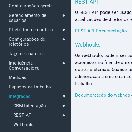
REST API
Configurações gerais
O REST API pode ser usado 
Gerenciamento de
atualizações de diretórios
usuários
Diretórios de contato
REST API Documentação
Configurações de
relatórios
Webhooks
Tags de chamada
Os webhooks podem ser usa
acionados no final de uma 
Inteligência
Conversacional
outros sistemas. Quando 
adicionadas a uma chamada
Medidas
trabalho.
Espaços de trabalho
Documentação do webhoo
Integração
CRM Integração
REST API
Webhooks