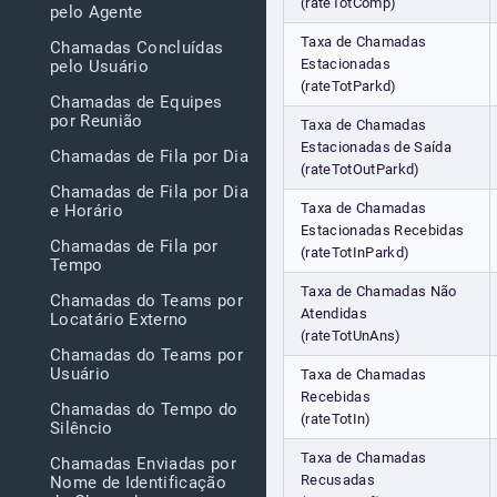
(rateTotComp)
pelo Agente
Taxa de Chamadas
Chamadas Concluídas
Estacionadas
pelo Usuário
(rateTotParkd)
Chamadas de Equipes
por Reunião
Taxa de Chamadas
Estacionadas de Saída
Chamadas de Fila por Dia
(rateTotOutParkd)
Chamadas de Fila por Dia
Taxa de Chamadas
e Horário
Estacionadas Recebidas
Chamadas de Fila por
(rateTotInParkd)
Tempo
Taxa de Chamadas Não
Chamadas do Teams por
Atendidas
Locatário Externo
(rateTotUnAns)
Chamadas do Teams por
Usuário
Taxa de Chamadas
Recebidas
Chamadas do Tempo do
(rateTotIn)
Silêncio
Taxa de Chamadas
Chamadas Enviadas por
Recusadas
Nome de Identificação