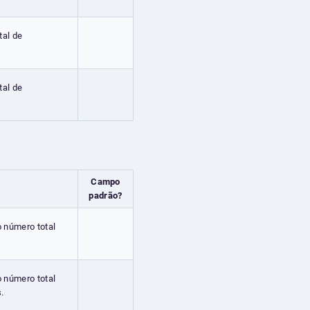
tal de
tal de
Campo
padrão?
o número total
o número total
.