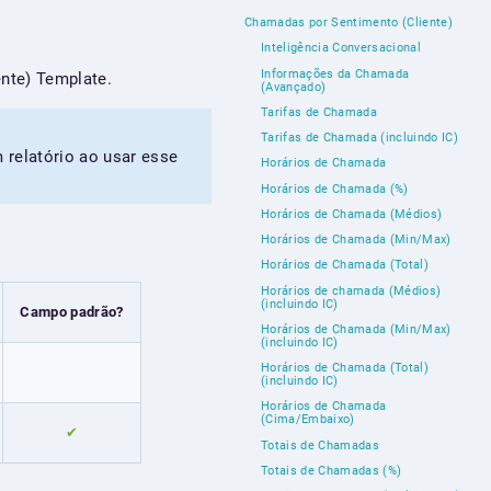
Chamadas por Sentimento (Cliente)
Inteligência Conversacional
Informações da Chamada
nte) Template.
(Avançado)
Tarifas de Chamada
Tarifas de Chamada (incluindo IC)
relatório ao usar esse
Horários de Chamada
Horários de Chamada (%)
Horários de Chamada (Médios)
Horários de Chamada (Min/Max)
Horários de Chamada (Total)
Horários de chamada (Médios)
(incluindo IC)
Campo padrão?
Horários de Chamada (Min/Max)
(incluindo IC)
Horários de Chamada (Total)
(incluindo IC)
Horários de Chamada
(Cima/Embaixo)
✔
Totais de Chamadas
Totais de Chamadas (%)