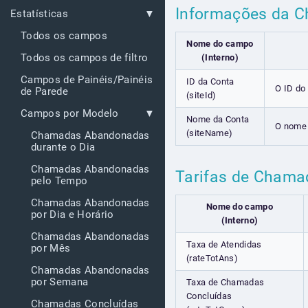
Informações da 
Estatísticas
Todos os campos
Nome do campo
Todos os campos de filtro
(Interno)
Campos de Painéis/Painéis
ID da Conta
O ID do
de Parede
(siteId)
Campos por Modelo
Nome da Conta
O nome 
(siteName)
Chamadas Abandonadas
durante o Dia
Chamadas Abandonadas
Tarifas de Cham
pelo Tempo
Chamadas Abandonadas
Nome do campo
por Dia e Horário
(Interno)
Chamadas Abandonadas
Taxa de Atendidas
por Mês
(rateTotAns)
Chamadas Abandonadas
por Semana
Taxa de Chamadas
Concluídas
Chamadas Concluídas