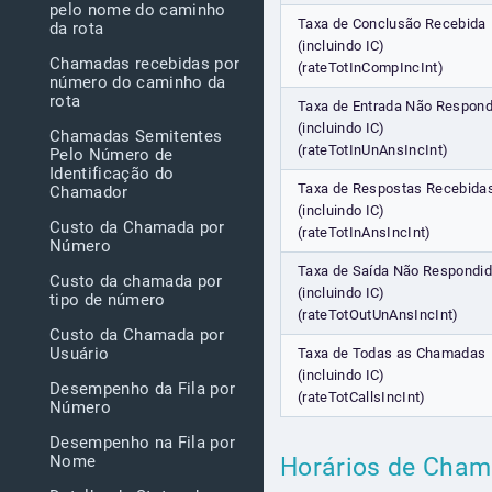
pelo nome do caminho
Taxa de Conclusão Recebida
da rota
(incluindo IC)
Chamadas recebidas por
(rateTotInCompIncInt)
número do caminho da
rota
Taxa de Entrada Não Respond
(incluindo IC)
Chamadas Semitentes
(rateTotInUnAnsIncInt)
Pelo Número de
Identificação do
Taxa de Respostas Recebida
Chamador
(incluindo IC)
Custo da Chamada por
(rateTotInAnsIncInt)
Número
Taxa de Saída Não Respondi
Custo da chamada por
(incluindo IC)
tipo de número
(rateTotOutUnAnsIncInt)
Custo da Chamada por
Usuário
Taxa de Todas as Chamadas
(incluindo IC)
Desempenho da Fila por
(rateTotCallsIncInt)
Número
Desempenho na Fila por
Nome
Horários de Cha