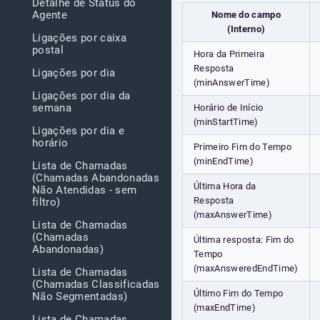
Detalhe de Status do
Agente
Nome do campo
(Interno)
Ligações por caixa
postal
Hora da Primeira
Resposta
Ligações por dia
(minAnswerTime)
Ligações por dia da
semana
Horário de Início
(minStartTime)
Ligações por dia e
horário
Primeiro Fim do Tempo
(minEndTime)
Lista de Chamadas
(Chamadas Abandonadas
Última Hora da
Não Atendidas - sem
Resposta
filtro)
(maxAnswerTime)
Lista de Chamadas
(Chamadas
Última resposta: Fim do
Abandonadas)
Tempo
(maxAnsweredEndTime)
Lista de Chamadas
(Chamadas Classificadas
Último Fim do Tempo
Não Segmentadas)
(maxEndTime)
Lista de Chamadas