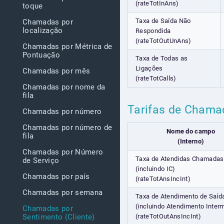
(rateTotInAns)
toque
Taxa de Saída Não
Chamadas por
localização
Respondida
(rateTotOutUnAns)
Chamadas por Métrica de
Pontuação
Taxa de Todas as
Ligações
Chamadas por mês
(rateTotCalls)
Chamadas por nome da
fila
Tarifas de Chamad
Chamadas por número
Chamadas por número de
Nome do campo
fila
(Interno)
Chamadas por Número
Taxa de Atendidas Chamadas
de Serviço
(incluindo IC)
Chamadas por país
(rateTotAnsIncInt)
Chamadas por semana
Taxa de Atendimento de Saíd
(incluindo Atendimento Interm
Chamadas por
(rateTotOutAnsIncInt)
Sentimento (Cliente)