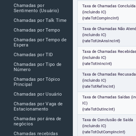
Chamadas por
Taxa de Chamadas Concluída
Sentimento (Usuário)
(incluindo IC)
(rateTotCompIncInt)
Chamadas por Talk Time
Taxa de Chamadas Não Atend
Chamadas por Tempo
(incluindo IC)
Chamadas por Tempo de
(rateTotUnAnsIncInt)
Espera
Taxa de Chamadas Recebida
Chamadas por TID
(incluindo IC)
(rateTotInIncInt)
Chamadas por Tipo de
Número
Taxa de Chamadas Recusada
Chamadas por Tópico
(incluindo IC)
Principal
(rateTotRefIncInt)
Chamadas por Usuário
Taxa de Chamadas Saídas (in
IC)
Chamadas por Vaga de
Estacionamento
(rateTotOutIncInt)
Chamadas por área de
Taxa de Conclusão de Saída
negócios
(incluindo IC)
(rateTotOutCompIncInt)
Chamadas recebidas