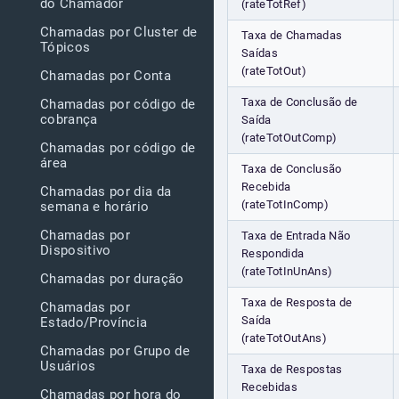
do Chamador
(rateTotRef)
Chamadas por Cluster de
Taxa de Chamadas
Tópicos
Saídas
(rateTotOut)
Chamadas por Conta
Taxa de Conclusão de
Chamadas por código de
cobrança
Saída
(rateTotOutComp)
Chamadas por código de
área
Taxa de Conclusão
Recebida
Chamadas por dia da
(rateTotInComp)
semana e horário
Chamadas por
Taxa de Entrada Não
Dispositivo
Respondida
(rateTotInUnAns)
Chamadas por duração
Taxa de Resposta de
Chamadas por
Saída
Estado/Província
(rateTotOutAns)
Chamadas por Grupo de
Usuários
Taxa de Respostas
Recebidas
Chamadas por hora do