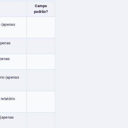
Campo
padrão?
o (apenas
apenas
apenas
ório (apenas
relatório
 (apenas