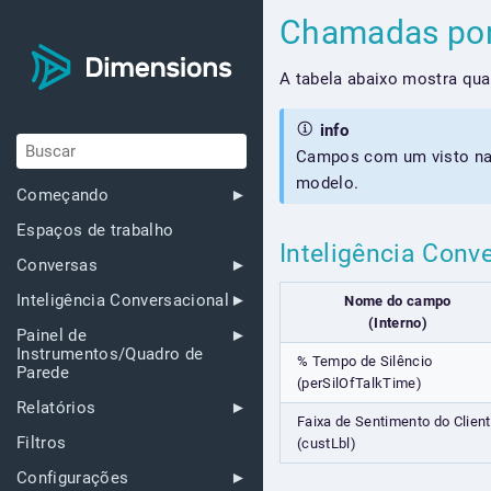
Chamadas por
A tabela abaixo mostra qu
info
Campos com um visto na 
modelo.
Começando
Espaços de trabalho
Inteligência Conv
Conversas
Inteligência Conversacional
Nome do campo
(Interno)
Painel de
Instrumentos/Quadro de
% Tempo de Silêncio
Parede
(perSilOfTalkTime)
Relatórios
Faixa de Sentimento do Clien
Filtros
(custLbl)
Configurações