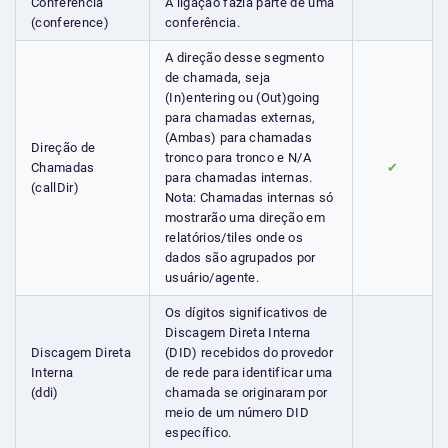
Conferência
A ligação fazia parte de uma
(conference)
conferência.
A direção desse segmento
de chamada, seja
(In)entering ou (Out)going
para chamadas externas,
(Ambas) para chamadas
Direção de
tronco para tronco e N/A
Chamadas
✔
para chamadas internas.
(callDir)
Nota: Chamadas internas só
mostrarão uma direção em
relatórios/tiles onde os
dados são agrupados por
usuário/agente.
Os dígitos significativos de
Discagem Direta Interna
Discagem Direta
(DID) recebidos do provedor
Interna
de rede para identificar uma
(ddi)
chamada se originaram por
meio de um número DID
específico.