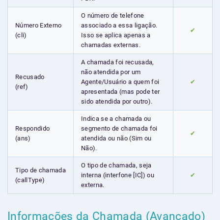
O número de telefone
Número Externo
associado a essa ligação.
✔
(cli)
Isso se aplica apenas a
chamadas externas.
A chamada foi recusada,
não atendida por um
Recusado
Agente/Usuário a quem foi
✔
(ref)
apresentada (mas pode ter
sido atendida por outro).
Indica se a chamada ou
Respondido
segmento de chamada foi
✔
(ans)
atendida ou não (Sim ou
Não).
O tipo de chamada, seja
Tipo de chamada
interna (interfone [IC]) ou
✔
(callType)
externa.
Informações da Chamada (Avançado)