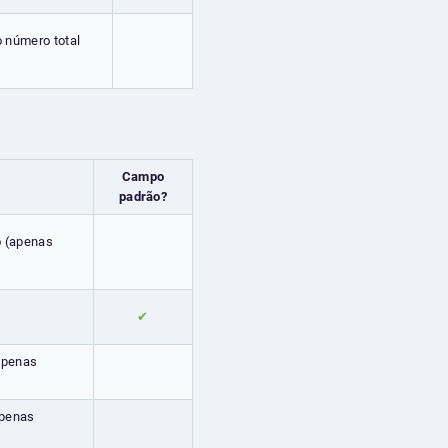
o número total
Campo
padrão?
o (apenas
✔
apenas
apenas