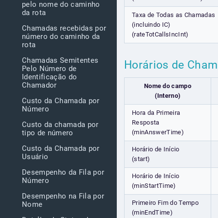
pelo nome do caminho
da rota
Taxa de Todas as Chamadas
(incluindo IC)
Chamadas recebidas por
(rateTotCallsIncInt)
número do caminho da
rota
Chamadas Semitentes
Horários de Cha
Pelo Número de
Identificação do
Chamador
Nome do campo
(Interno)
Custo da Chamada por
Número
Hora da Primeira
Resposta
Custo da chamada por
(minAnswerTime)
tipo de número
Custo da Chamada por
Horário de Início
Usuário
(start)
Desempenho da Fila por
Horário de Início
Número
(minStartTime)
Desempenho na Fila por
Primeiro Fim do Tempo
Nome
(minEndTime)