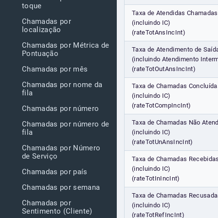
toque
Taxa de Atendidas Chamadas
Chamadas por
(incluindo IC)
localização
(rateTotAnsIncInt)
Chamadas por Métrica de
Taxa de Atendimento de Saíd
Pontuação
(incluindo Atendimento Interm
Chamadas por mês
(rateTotOutAnsIncInt)
Chamadas por nome da
Taxa de Chamadas Concluída
fila
(incluindo IC)
(rateTotCompIncInt)
Chamadas por número
Taxa de Chamadas Não Atend
Chamadas por número de
fila
(incluindo IC)
(rateTotUnAnsIncInt)
Chamadas por Número
de Serviço
Taxa de Chamadas Recebida
(incluindo IC)
Chamadas por país
(rateTotInIncInt)
Chamadas por semana
Taxa de Chamadas Recusada
Chamadas por
(incluindo IC)
Sentimento (Cliente)
(rateTotRefIncInt)