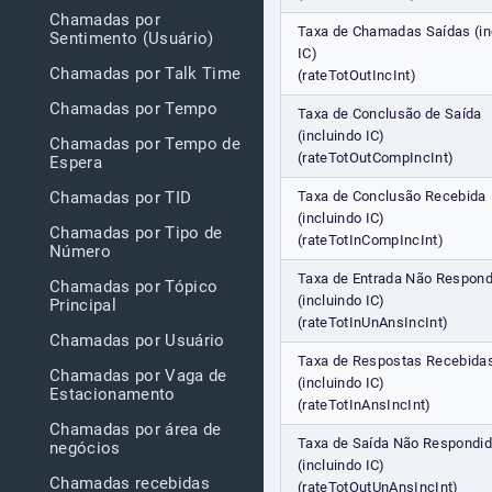
Chamadas por
Taxa de Chamadas Saídas (in
Sentimento (Usuário)
IC)
Chamadas por Talk Time
(rateTotOutIncInt)
Chamadas por Tempo
Taxa de Conclusão de Saída
(incluindo IC)
Chamadas por Tempo de
(rateTotOutCompIncInt)
Espera
Taxa de Conclusão Recebida
Chamadas por TID
(incluindo IC)
Chamadas por Tipo de
(rateTotInCompIncInt)
Número
Taxa de Entrada Não Respond
Chamadas por Tópico
(incluindo IC)
Principal
(rateTotInUnAnsIncInt)
Chamadas por Usuário
Taxa de Respostas Recebida
Chamadas por Vaga de
(incluindo IC)
Estacionamento
(rateTotInAnsIncInt)
Chamadas por área de
Taxa de Saída Não Respondi
negócios
(incluindo IC)
Chamadas recebidas
(rateTotOutUnAnsIncInt)