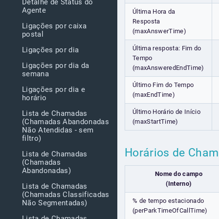
Detalhe de Status do
Agente
Última Hora da
Resposta
Ligações por caixa
(maxAnswerTime)
postal
Última resposta: Fim do
Ligações por dia
Tempo
Ligações por dia da
(maxAnsweredEndTime)
semana
Último Fim do Tempo
Ligações por dia e
(maxEndTime)
horário
Último Horário de Início
Lista de Chamadas
(Chamadas Abandonadas
(maxStartTime)
Não Atendidas - sem
filtro)
Horários de Cha
Lista de Chamadas
(Chamadas
Abandonadas)
Nome do campo
(Interno)
Lista de Chamadas
(Chamadas Classificadas
% de tempo estacionado
Não Segmentadas)
(perParkTimeOfCallTime)
Lista de Chamadas