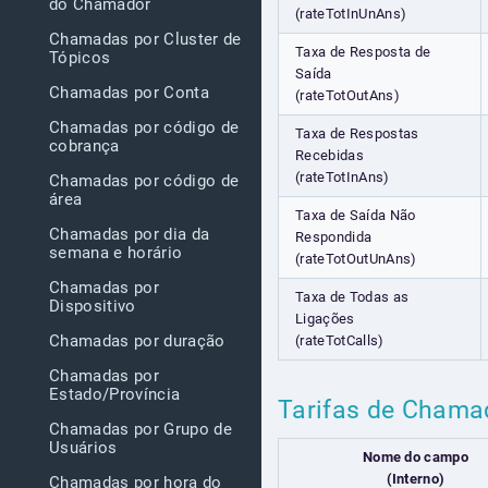
do Chamador
(rateTotInUnAns)
Chamadas por Cluster de
Taxa de Resposta de
Tópicos
Saída
Chamadas por Conta
(rateTotOutAns)
Chamadas por código de
Taxa de Respostas
cobrança
Recebidas
(rateTotInAns)
Chamadas por código de
área
Taxa de Saída Não
Chamadas por dia da
Respondida
semana e horário
(rateTotOutUnAns)
Chamadas por
Taxa de Todas as
Dispositivo
Ligações
Chamadas por duração
(rateTotCalls)
Chamadas por
Estado/Província
Tarifas de Chamad
Chamadas por Grupo de
Usuários
Nome do campo
(Interno)
Chamadas por hora do