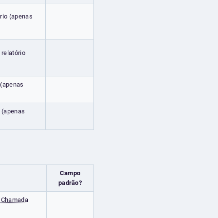
ório (apenas
relatório
 (apenas
o (apenas
Campo
padrão?
a Chamada