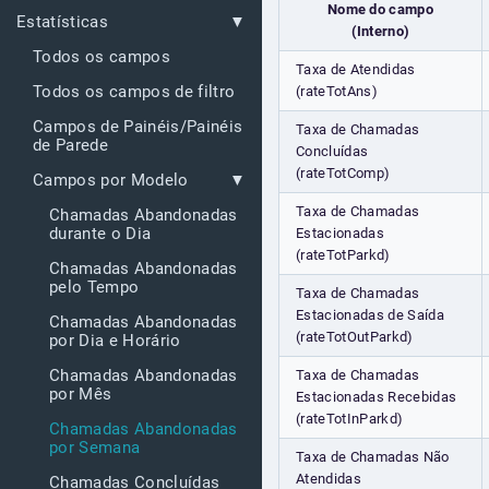
Nome do campo
Estatísticas
(Interno)
Todos os campos
Taxa de Atendidas
Todos os campos de filtro
(rateTotAns)
Campos de Painéis/Painéis
Taxa de Chamadas
de Parede
Concluídas
(rateTotComp)
Campos por Modelo
Taxa de Chamadas
Chamadas Abandonadas
durante o Dia
Estacionadas
(rateTotParkd)
Chamadas Abandonadas
pelo Tempo
Taxa de Chamadas
Estacionadas de Saída
Chamadas Abandonadas
(rateTotOutParkd)
por Dia e Horário
Chamadas Abandonadas
Taxa de Chamadas
por Mês
Estacionadas Recebidas
(rateTotInParkd)
Chamadas Abandonadas
por Semana
Taxa de Chamadas Não
Atendidas
Chamadas Concluídas