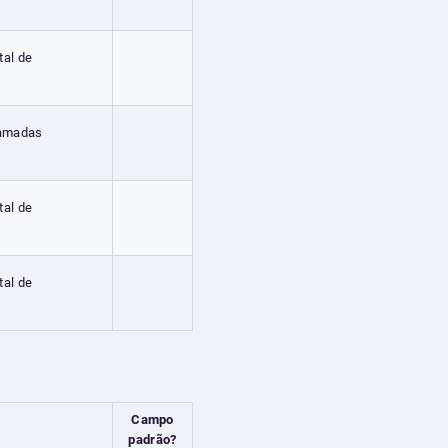
tal de
hamadas
tal de
tal de
Campo
padrão?