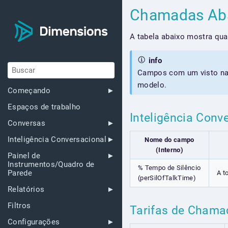
Chamadas Ab
A tabela abaixo mostra qu
info
Campos com um visto na 
modelo.
Começando
Espaços de trabalho
Inteligência Conv
Conversas
Inteligência Conversacional
Nome do campo
(Interno)
Painel de
Instrumentos/Quadro de
% Tempo de Silêncio
Parede
A t
(perSilOfTalkTime)
Relatórios
Filtros
Tarifas de Cham
Configurações