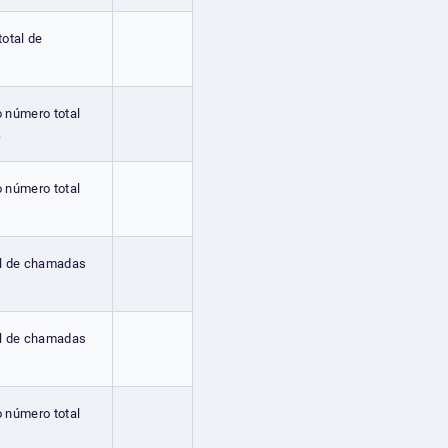
total de
o número total
.
o número total
al de chamadas
al de chamadas
o número total