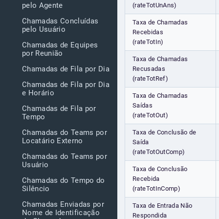
pelo Agente
(rateTotUnAns)
Chamadas Concluídas
Taxa de Chamadas
pelo Usuário
Recebidas
(rateTotIn)
Chamadas de Equipes
por Reunião
Taxa de Chamadas
Chamadas de Fila por Dia
Recusadas
(rateTotRef)
Chamadas de Fila por Dia
e Horário
Taxa de Chamadas
Saídas
Chamadas de Fila por
(rateTotOut)
Tempo
Chamadas do Teams por
Taxa de Conclusão de
Locatário Externo
Saída
(rateTotOutComp)
Chamadas do Teams por
Usuário
Taxa de Conclusão
Recebida
Chamadas do Tempo do
Silêncio
(rateTotInComp)
Chamadas Enviadas por
Taxa de Entrada Não
Nome de Identificação
Respondida