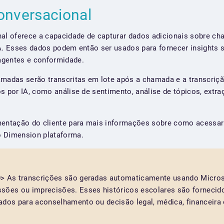
Conversacional
nal oferece a capacidade de capturar dados adicionais sobre c
IA. Esses dados podem então ser usados para fornecer insights
agentes e conformidade.
amadas serão transcritas em lote após a chamada e a transcriçã
s por IA, como análise de sentimento, análise de tópicos, extra
mentação do cliente para mais informações sobre como acessar i
o Dimension plataforma.
0> As transcrições são geradas automaticamente usando Microso
sões ou imprecisões. Esses históricos escolares são fornecido
ados para aconselhamento ou decisão legal, médica, financeira