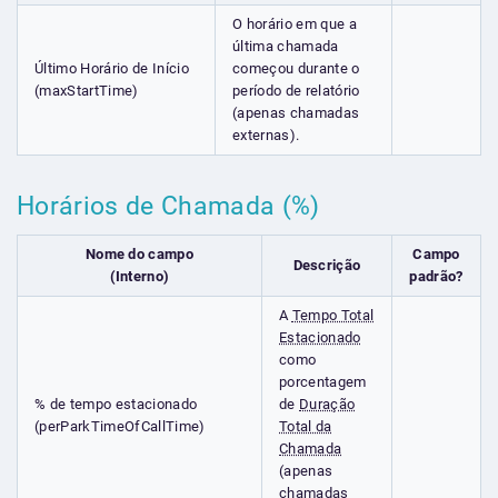
O horário em que a
última chamada
Último Horário de Início
começou durante o
(maxStartTime)
período de relatório
(apenas chamadas
externas).
Horários de Chamada (%)
Nome do campo
Campo
Descrição
(Interno)
padrão?
A
Tempo Total
Estacionado
como
porcentagem
% de tempo estacionado
de
Duração
(perParkTimeOfCallTime)
Total da
Chamada
(apenas
chamadas