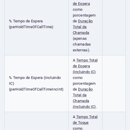
de Espera
como
porcentagem
% Tempo de Espera
de
Duração
(perHoldTimeOfCallTime)
Total da
Chamada
(apenas
chamadas
externas).
A
Tempo Total
de Espera
(incluindo IC)
% Tempo de Espera (incluindo
como
IC)
porcentagem
(perHoldTimeOfCallTimeIncInt)
de
Duração
Total da
Chamada
(incluindo IC)
.
A
Tempo Total
de Toque
como