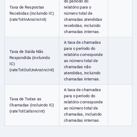
do período do
Taxa de Respostas
relatório para o
Recebidas (incluindo IC)
número total de
(rateTotInAnsIncInt)
chamadas atendidas
recebidas, incluindo
chamadas internas.
A taxa de chamadas
para o período do
Taxa de Saída Não
relatório corresponde
Respondida (incluindo
ao número total de
IC)
chamadas não
(rateTotOutUnAnsIncInt)
atendidas, incluindo
chamadas internas.
A taxa de chamadas
para o período do
Taxa de Todas as
relatório corresponde
Chamadas (incluindo IC)
ao número total de
(rateTotCallsIncInt)
chamadas, incluindo
chamadas internas.