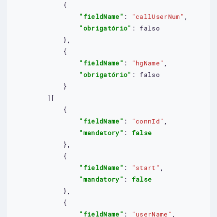
            {

"fieldName"
: 
"callUserNum"
,

"obrigatório"
: 
falso
            },

            {

"fieldName"
: 
"hgName"
,

"obrigatório"
: 
falso
            }

        ][

            {

"fieldName"
: 
"connId"
,

"mandatory"
: 
false
            },

            {

"fieldName"
: 
"start"
,

"mandatory"
: 
false
            },

            {

"fieldName"
: 
"userName"
,
