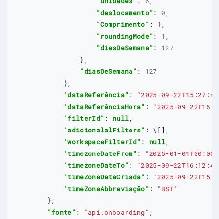
"unidades"
: 
6
,

"deslocamento"
: 
0
,

"Comprimento"
: 
1
,

"roundingMode"
: 
1
,

"diasDeSemana"
: 
127
                },

"diasDeSemana"
: 
127
            },

"dataReferência"
: 
"2025-09-22T15:27:40
"dataReferênciaHora"
: 
"2025-09-22T16:2
"filterId"
: 
null
,

"adicionalalFilters"
: 
\
[],

"workspaceFilterId"
: 
null
,

"timezoneDateFrom"
: 
"2025-01-01T00:00:
"timezoneDateTo"
: 
"2025-09-22T16:12:40
"timeZoneDataCriada"
: 
"2025-09-22T15:2
"timeZoneAbbreviação"
: 
"BST"
        },

"fonte"
: 
"api.onboarding"
,
