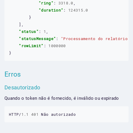
"ring"
: 
3318.0
,

"duration"
: 
124315.0
        }

    ],

"status"
: 
1
,

"statusMessage"
: 
"Processamento do relatório c
"rowLimit"
: 
1000000
}
Erros
Desautorizado
Quando o token não é fornecido, é inválido ou expirado
HTTP/
1.1
401
Não
autorizado