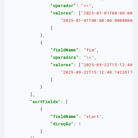
"operador"
: 
">="
,

"valores"
: [
"2025-01-01T00:00:00.0
"2025-01-01T00:00:00.0000000+0
                ]

            },

            {

"fieldName"
: 
"fim"
,

"operadora"
: 
"\<"
,

"valores"
: [
"2025-09-22T15:12:40.1
"2025-09-22T15:12:40.1423517+0
                ]

            }

        ],

"sortFields"
: [

            {

"fieldName"
: 
"start"
,

"direção"
: 
1
            }
