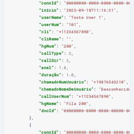
"connId"
: 
"00000000-0000-0000-0000-000
"início"
: 
"2025-09-18T11:16:31"
,

"userName"
: 
"Teste User 1"
,

"userNum"
: 
"101"
,

"cli"
: 
"+11234567890"
,

"cliName"
: 
""
,

"hgNum"
: 
"200"
,

"callType"
: 
2
,

"callDir"
: 
2
,

"anel"
: 
1.0
,

"duração"
: 
1.0
,

"chamadoNumUsuário"
: 
"+19876543210"
,

"chamadoNomeDeUsuário"
: 
"Desconhecido"
"callUserNum"
: 
"+11234567890"
,

"hgName"
: 
"Fila 200"
,

"docId"
: 
"00000000-0000-0000-00000-000
        },

        {

"connId"
: 
"00000000-0000-0000-0000-000