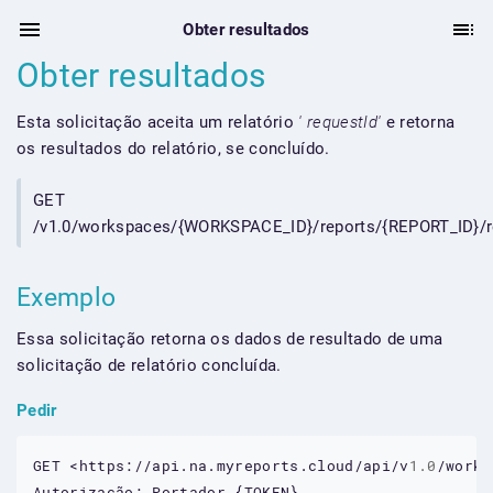
Obter resultados
Obter resultados
Esta solicitação aceita um relatório
' requestId'
e retorna
os resultados do relatório, se concluído.
GET
/v1.0/workspaces/{WORKSPACE_ID}/reports/{REPORT_ID}/r
Exemplo
Essa solicitação retorna os dados de resultado de uma
solicitação de relatório concluída.
Pedir
GET
<https://api.na.myreports.cloud/api/v
1.0
/works
Autorização:
Portador
 {
TOKEN
}