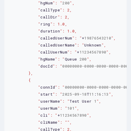
            "
hgNum
": "
200
            "
callType
            "
callDir
            "
ring
            "
duration
            "
calledUserNum
": "
+
19876543210
            "
calledUserName
": "
Unknown
            "
callUserNum
": "
+
11234567890
            "
hgName
": "
Queue
200
            "
docId
": "
00000000-0000-0000-0000-0000
            "
connId
": "
00000000-0000-0000-0000-000
            "
start
": "
2025-09-18
T
11
:
16
:
13
            "
userName
": "
Test
User
1
            "
userNum
": "
101
            "
cli
": "
+
11234567890
            "
cliName
            "
callType