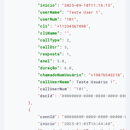
"início"
: 
"2025-09-18T11:16:13"
,

"userName"
: 
"Teste User 1"
,

"userNum"
: 
"101"
,

"cli"
: 
"+11234567890"
,

"cliName"
: 
""
,

"callType"
: 
2
,

"callDir"
: 
3
,

"resposta"
: 
1
,

"anel"
: 
5.0
,

"duração"
: 
6.0
,

"chamadoNumUsuário"
: 
"+19876543210"
,

"callUserName"
: 
Teste
Usuário
1
            "
callUserNum
": "
101
            "
docId
": "
00000000-0000-0000-0000-0000
            "
connId
": "
00000000-0000-0000-00000-00
            "
início
": "
2025-01-03
T
16
:
44
:
40