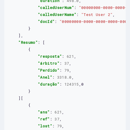
"duration"
: 
498.0
,

"calledUserNum"
: 
"00000000-0000-0000-0
"calledUserName"
: 
"Test User 2"
,

"docId"
: 
"00000000-0000-0000-0000-0000
        }

    ],

"Resumo"
: [

        {

"resposta"
: 
621
,

"árbitro"
: 
37
,

"Perdido"
: 
79
,

"Anel"
: 
3318.0
,

"duração"
: 
124315
,
0
        }

    ][

        {

"ans"
: 
621
,

"ref"
: 
37
,

"lost"
: 
79
,
