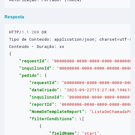
Resposta
HTTP/
1.1
200
OK
Tipo
de
Conteúdo:
application/json;
charset=utf
-8
Conteúdo
-
Duração:
xx
{

"requestId"
: 
"00000000-0000-0000-0000-00000000
"inquilinoId"
: 
"00000000-0000-0000-00000-00000
"pedido"
: {

"requestId"
: 
"00000000-0000-0000-0000-0000
"dataCriado"
: 
"2025-09-22T15:27:40.1946146
"inquilinoId"
: 
"00000000-0000-0000-00000-0
"reportId"
: 
"00000000-0000-0000-0000-00000
"NomeDeTemplateReport"
: 
"ListaDeChamadaPor
"filterConditions"
: 
\
[

            {

"fieldName"
: 
"start"
,
