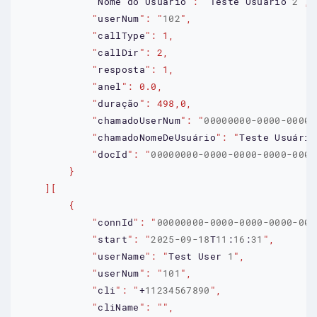
            "
Nome
do
Usuário
": "
Teste
Usuário
2
            "
userNum
": "
102
            "
callType
            "
callDir
            "
resposta
            "
anel
            "
duração
            "
chamadoUserNum
": "
00000000-0000-0000-
            "
chamadoNomeDeUsuário
": "
Teste
Usuário
            "
docId
": "
00000000-0000-0000-0000-0000
            "
connId
": "
00000000-0000-0000-0000-000
            "
start
": "
2025-09-18
T
11
:
16
:
31
            "
userName
": "
Test
User
1
            "
userNum
": "
101
            "
cli
": "
+
11234567890
            "
cliName