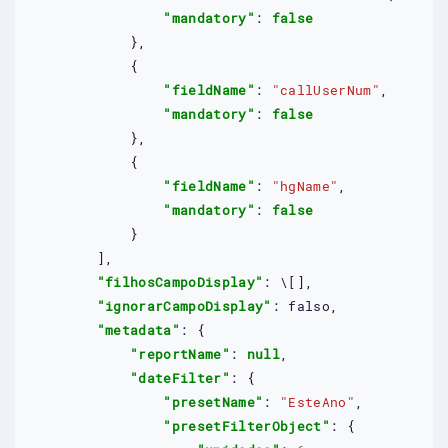
"mandatory"
: 
false
            },

            {

"fieldName"
: 
"callUserNum"
,

"mandatory"
: 
false
            },

            {

"fieldName"
: 
"hgName"
,

"mandatory"
: 
false
            }

        ],

"filhosCampoDisplay"
: 
\
[],

"ignorarCampoDisplay"
: 
falso
,

"metadata"
: {

"reportName"
: 
null
,

"dateFilter"
: {

"presetName"
: 
"EsteAno"
,

"presetFilterObject"
: {
