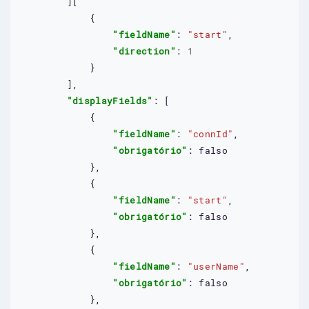
        ][

            {

"fieldName"
: 
"start"
,

"direction"
: 
1
            }

        ],

"displayFields"
: [

            {

"fieldName"
: 
"connId"
,

"obrigatório"
: 
falso
            },

            {

"fieldName"
: 
"start"
,

"obrigatório"
: 
falso
            },

            {

"fieldName"
: 
"userName"
,

"obrigatório"
: 
falso
            },
