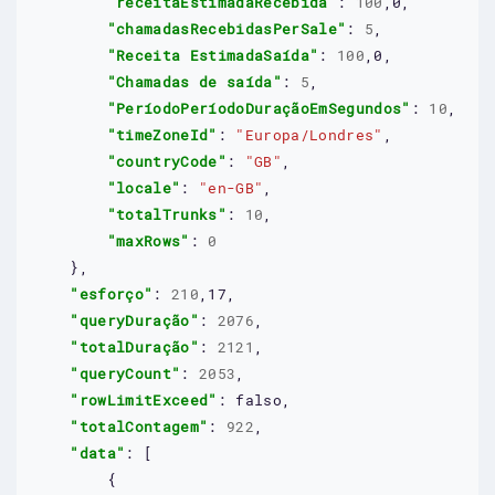
"receitaEstimadaRecebida"
: 
100
,
0,
"chamadasRecebidasPerSale"
: 
5
,

"Receita EstimadaSaída"
: 
100
,
0,
"Chamadas de saída"
: 
5
,

"PeríodoPeríodoDuraçãoEmSegundos"
: 
10
,

"timeZoneId"
: 
"Europa/Londres"
,

"countryCode"
: 
"GB"
,

"locale"
: 
"en-GB"
,

"totalTrunks"
: 
10
,

"maxRows"
: 
0
    },

"esforço"
: 
210
,
17,
"queryDuração"
: 
2076
,

"totalDuração"
: 
2121
,

"queryCount"
: 
2053
,

"rowLimitExceed"
: 
falso
,

"totalContagem"
: 
922
,

"data"
: [

        {
