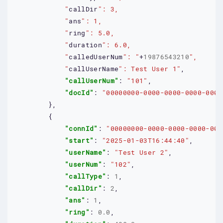
            "
callDir
            "
ans
            "
ring
            "
duration
            "
calledUserNum
": "
+
19876543210
            "
callUserName
": Test User 1"
,

"callUserNum"
: 
"101"
,

"docId"
: 
"00000000-0000-0000-0000-0000
        },

        {

"connId"
: 
"00000000-0000-0000-0000-000
"start"
: 
"2025-01-03T16:44:40"
,

"userName"
: 
"Test User 2"
,

"userNum"
: 
"102"
,

"callType"
: 
1
,

"callDir"
: 
2
,

"ans"
: 
1
,

"ring"
: 
0.0
,
