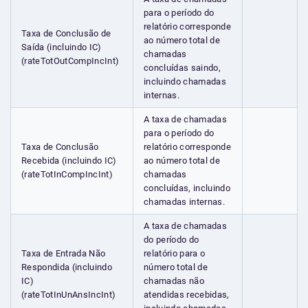
para o período do
relatório corresponde
Taxa de Conclusão de
ao número total de
Saída (incluindo IC)
chamadas
(rateTotOutCompIncInt)
concluídas saindo,
incluindo chamadas
internas.
A taxa de chamadas
para o período do
Taxa de Conclusão
relatório corresponde
Recebida (incluindo IC)
ao número total de
(rateTotInCompIncInt)
chamadas
concluídas, incluindo
chamadas internas.
A taxa de chamadas
do período do
Taxa de Entrada Não
relatório para o
Respondida (incluindo
número total de
IC)
chamadas não
(rateTotInUnAnsIncInt)
atendidas recebidas,