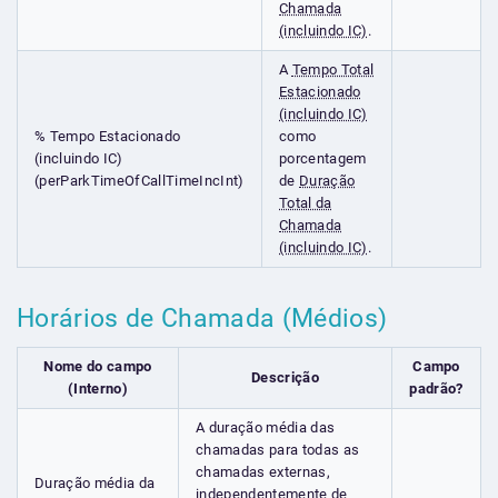
Chamada
(incluindo IC)
.
A
Tempo Total
Estacionado
(incluindo IC)
% Tempo Estacionado
como
(incluindo IC)
porcentagem
(perParkTimeOfCallTimeIncInt)
de
Duração
Total da
Chamada
(incluindo IC)
.
Horários de Chamada (Médios)
Nome do campo
Campo
Descrição
(Interno)
padrão?
A duração média das
chamadas para todas as
chamadas externas,
Duração média da
independentemente de