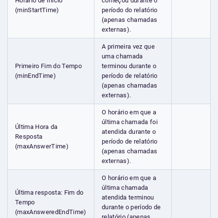
Horário de Início
começou durante o
(minStartTime)
período do relatório
(apenas chamadas
externas).
A primeira vez que
uma chamada
Primeiro Fim do Tempo
terminou durante o
(minEndTime)
período de relatório
(apenas chamadas
externas).
O horário em que a
última chamada foi
Última Hora da
atendida durante o
Resposta
período de relatório
(maxAnswerTime)
(apenas chamadas
externas).
O horário em que a
última chamada
Última resposta: Fim do
atendida terminou
Tempo
durante o período de
(maxAnsweredEndTime)
relatório (apenas