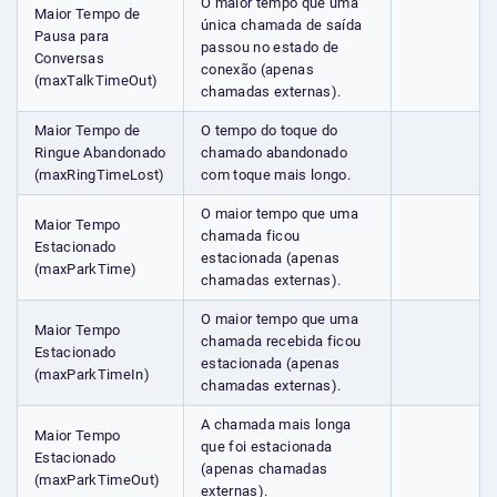
O maior tempo que uma
Maior Tempo de
única chamada de saída
Pausa para
passou no estado de
Conversas
conexão (apenas
(maxTalkTimeOut)
chamadas externas).
Maior Tempo de
O tempo do toque do
Ringue Abandonado
chamado abandonado
(maxRingTimeLost)
com toque mais longo.
O maior tempo que uma
Maior Tempo
chamada ficou
Estacionado
estacionada (apenas
(maxParkTime)
chamadas externas).
O maior tempo que uma
Maior Tempo
chamada recebida ficou
Estacionado
estacionada (apenas
(maxParkTimeIn)
chamadas externas).
A chamada mais longa
Maior Tempo
que foi estacionada
Estacionado
(apenas chamadas
(maxParkTimeOut)
externas).