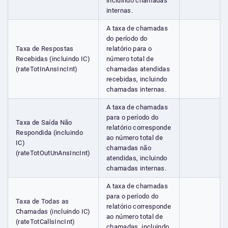
incluindo chamadas
internas.
A taxa de chamadas
do período do
Taxa de Respostas
relatório para o
Recebidas (incluindo IC)
número total de
(rateTotInAnsIncInt)
chamadas atendidas
recebidas, incluindo
chamadas internas.
A taxa de chamadas
para o período do
Taxa de Saída Não
relatório corresponde
Respondida (incluindo
ao número total de
IC)
chamadas não
(rateTotOutUnAnsIncInt)
atendidas, incluindo
chamadas internas.
A taxa de chamadas
para o período do
Taxa de Todas as
relatório corresponde
Chamadas (incluindo IC)
ao número total de
(rateTotCallsIncInt)
chamadas, incluindo