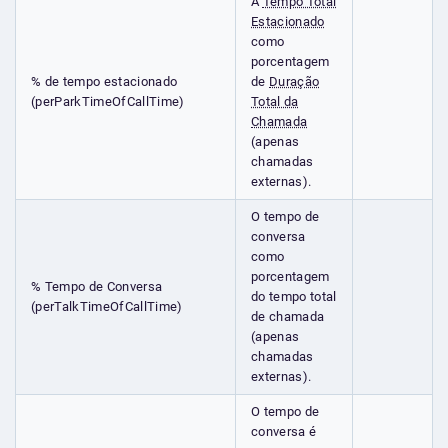
A
Tempo Total
Estacionado
como
porcentagem
% de tempo estacionado
de
Duração
(perParkTimeOfCallTime)
Total da
Chamada
(apenas
chamadas
externas).
O tempo de
conversa
como
porcentagem
% Tempo de Conversa
do tempo total
(perTalkTimeOfCallTime)
de chamada
(apenas
chamadas
externas).
O tempo de
conversa é