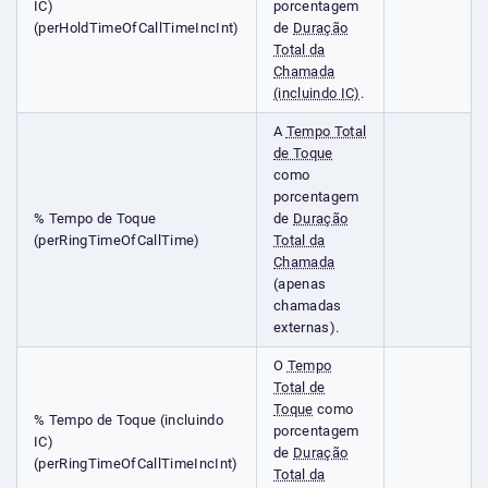
IC)
porcentagem
(perHoldTimeOfCallTimeIncInt)
de
Duração
Total da
Chamada
(incluindo IC)
.
A
Tempo Total
de Toque
como
porcentagem
% Tempo de Toque
de
Duração
(perRingTimeOfCallTime)
Total da
Chamada
(apenas
chamadas
externas).
O
Tempo
Total de
Toque
como
% Tempo de Toque (incluindo
porcentagem
IC)
de
Duração
(perRingTimeOfCallTimeIncInt)
Total da