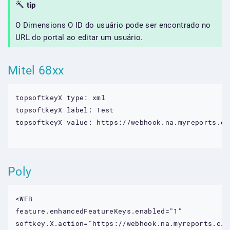
tip
O Dimensions O ID do usuário pode ser encontrado no
URL do portal ao editar um usuário.
Mitel 68xx
topsoftkeyX type: xml

topsoftkeyX label: Test

topsoftkeyX value: https://webhook.na.myreports.cl
Poly
<WEB

feature.enhancedFeatureKeys.enabled="1"

softkey.X.action="https://webhook.na.myreports.clo