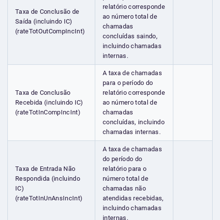
relatório corresponde
Taxa de Conclusão de
ao número total de
Saída (incluindo IC)
chamadas
(rateTotOutCompIncInt)
concluídas saindo,
incluindo chamadas
internas.
A taxa de chamadas
para o período do
Taxa de Conclusão
relatório corresponde
Recebida (incluindo IC)
ao número total de
(rateTotInCompIncInt)
chamadas
concluídas, incluindo
chamadas internas.
A taxa de chamadas
do período do
Taxa de Entrada Não
relatório para o
Respondida (incluindo
número total de
IC)
chamadas não
(rateTotInUnAnsIncInt)
atendidas recebidas,
incluindo chamadas
internas.