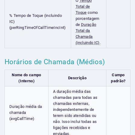
O
Tempo
Total de
Toque
como
% Tempo de Toque (incluindo
porcentagem
IC)
de
Duração
(perRingTimeOfCallTimeIncInt)
Total da
Chamada
(incluindo IC)
.
Horários de Chamada (Médios)
Nome do campo
Campo
Descrição
(Interno)
padrão?
A duração média das
chamadas para todas as
chamadas externas,
Duração média da
independentemente de
chamada
terem sido atendidas ou
(avgCallTime)
não. Isso inclui todas as
ligações recebidas e
enviadas.