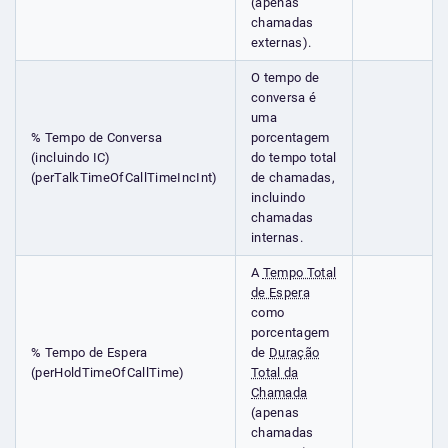
(apenas
chamadas
externas).
O tempo de
conversa é
uma
% Tempo de Conversa
porcentagem
(incluindo IC)
do tempo total
(perTalkTimeOfCallTimeIncInt)
de chamadas,
incluindo
chamadas
internas.
A
Tempo Total
de Espera
como
porcentagem
% Tempo de Espera
de
Duração
(perHoldTimeOfCallTime)
Total da
Chamada
(apenas
chamadas