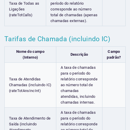
Taxa de Todas as
período do relatório
Ligações
corresponde ao número
(rateTotCalls)
total de chamadas (apenas
chamadas externas).
Tarifas de Chamada (incluindo IC)
Nome do campo
Campo
Descrição
(Interno)
padrão?
A taxa de chamadas
para o período do
Taxa de Atendidas
relatório corresponde
Chamadas (incluindo IC)
ao número total de
(rateTotAnsIncInt)
chamadas
atendidas, incluindo
chamadas internas.
A taxa de chamadas
Taxa de Atendimento de
para o período do
Saída (incluindo
relatório corresponde
Atendimento
ao número total de