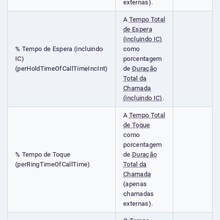
externas).
A
Tempo Total
de Espera
(incluindo IC)
% Tempo de Espera (incluindo
como
IC)
porcentagem
(perHoldTimeOfCallTimeIncInt)
de
Duração
Total da
Chamada
(incluindo IC)
.
A
Tempo Total
de Toque
como
porcentagem
% Tempo de Toque
de
Duração
(perRingTimeOfCallTime)
Total da
Chamada
(apenas
chamadas
externas).