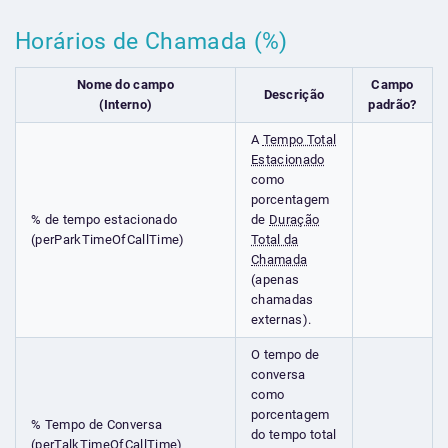
Horários de Chamada (%)
Nome do campo
Campo
Descrição
(Interno)
padrão?
A
Tempo Total
Estacionado
como
porcentagem
% de tempo estacionado
de
Duração
(perParkTimeOfCallTime)
Total da
Chamada
(apenas
chamadas
externas).
O tempo de
conversa
como
porcentagem
% Tempo de Conversa
do tempo total
(perTalkTimeOfCallTime)