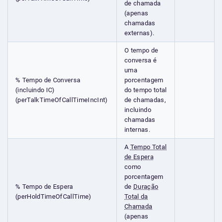
de chamada
(apenas
chamadas
externas).
O tempo de
conversa é
uma
% Tempo de Conversa
porcentagem
(incluindo IC)
do tempo total
(perTalkTimeOfCallTimeIncInt)
de chamadas,
incluindo
chamadas
internas.
A
Tempo Total
de Espera
como
porcentagem
% Tempo de Espera
de
Duração
(perHoldTimeOfCallTime)
Total da
Chamada
(apenas