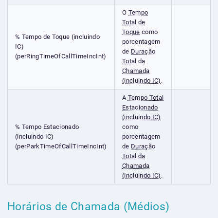
O
Tempo
Total de
Toque
como
% Tempo de Toque (incluindo
porcentagem
IC)
de
Duração
(perRingTimeOfCallTimeIncInt)
Total da
Chamada
(incluindo IC)
.
A
Tempo Total
Estacionado
(incluindo IC)
% Tempo Estacionado
como
(incluindo IC)
porcentagem
(perParkTimeOfCallTimeIncInt)
de
Duração
Total da
Chamada
(incluindo IC)
.
Horários de Chamada (Médios)