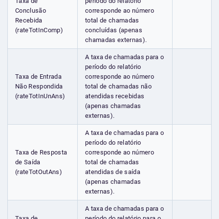
Taxa de
período do relatório
Conclusão
corresponde ao número
Recebida
total de chamadas
(rateTotInComp)
concluídas (apenas
chamadas externas).
A taxa de chamadas para o
período do relatório
Taxa de Entrada
corresponde ao número
Não Respondida
total de chamadas não
(rateTotInUnAns)
atendidas recebidas
(apenas chamadas
externas).
A taxa de chamadas para o
período do relatório
Taxa de Resposta
corresponde ao número
de Saída
total de chamadas
(rateTotOutAns)
atendidas de saída
(apenas chamadas
externas).
A taxa de chamadas para o
Taxa de
período do relatório para o