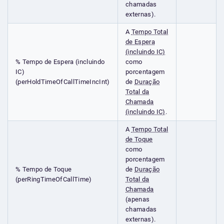
chamadas
externas).
A
Tempo Total
de Espera
(incluindo IC)
% Tempo de Espera (incluindo
como
IC)
porcentagem
(perHoldTimeOfCallTimeIncInt)
de
Duração
Total da
Chamada
(incluindo IC)
.
A
Tempo Total
de Toque
como
porcentagem
% Tempo de Toque
de
Duração
(perRingTimeOfCallTime)
Total da
Chamada
(apenas
chamadas
externas).