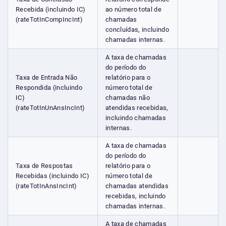
Recebida (incluindo IC)
ao número total de
(rateTotInCompIncInt)
chamadas
concluídas, incluindo
chamadas internas.
A taxa de chamadas
do período do
Taxa de Entrada Não
relatório para o
Respondida (incluindo
número total de
IC)
chamadas não
(rateTotInUnAnsIncInt)
atendidas recebidas,
incluindo chamadas
internas.
A taxa de chamadas
do período do
Taxa de Respostas
relatório para o
Recebidas (incluindo IC)
número total de
(rateTotInAnsIncInt)
chamadas atendidas
recebidas, incluindo
chamadas internas.
A taxa de chamadas