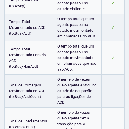
Tempo Total fora
agente passou no
✔
(totAway)
estado visitante.
O tempo total que um
Tempo Total
agente passou no
Movimentado do ACD
✔
estado movimentado
(totBusyAcd)
em chamadas do ACD.
O tempo total que um
Tempo Total
agente passou no
Movimentado Fora do
estado movimentado
✔
ACD
em chamadas que não
(totBusyNonAcd)
são ACD.
O número de vezes
Total de Contagem
que o agente entrou no
Movimentada de ACD
estado de ocupação
(totBusyAcdCount)
para as ligações do
ACD.
O número de vezes
que o agente fez a
Total de Enrolamentos
transição para o
(totWrapCount)