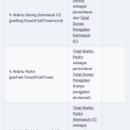
Dering
sebagai
persentase
% Waktu Dering (termasuk IC)
dari
Total
(perRingTimeOfCallTimeIncInt)
Durasi
Panggilan
(termasuk
IC)
.
Total Waktu
Parkir
sebagai
persentase
% Waktu Parkir
Total Durasi
(perParkTimeOfCallTime)
Panggilan
(hanya
panggilan
eksternal).
Total Waktu
Parkir
(termasuk IC)
sebagai