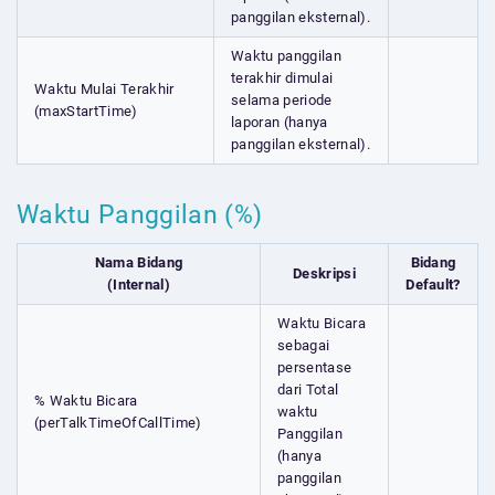
panggilan eksternal).
Waktu panggilan
terakhir dimulai
Waktu Mulai Terakhir
selama periode
(maxStartTime)
laporan (hanya
panggilan eksternal).
Waktu Panggilan (%)
Nama Bidang
Bidang
Deskripsi
(Internal)
Default?
Waktu Bicara
sebagai
persentase
dari Total
% Waktu Bicara
waktu
(perTalkTimeOfCallTime)
Panggilan
(hanya
panggilan