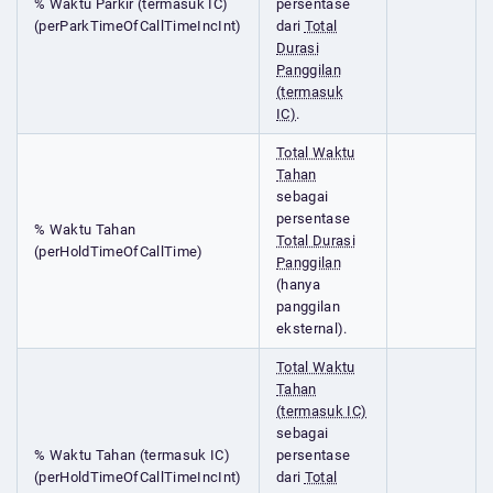
% Waktu Parkir (termasuk IC)
persentase
(perParkTimeOfCallTimeIncInt)
dari
Total
Durasi
Panggilan
(termasuk
IC)
.
Total Waktu
Tahan
sebagai
persentase
% Waktu Tahan
Total Durasi
(perHoldTimeOfCallTime)
Panggilan
(hanya
panggilan
eksternal).
Total Waktu
Tahan
(termasuk IC)
sebagai
% Waktu Tahan (termasuk IC)
persentase
(perHoldTimeOfCallTimeIncInt)
dari
Total