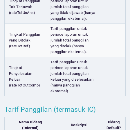
Tingkat Panggilan
periode laporan untuk
Tak Terjawab
jumlah total panggilan
(rateTotUnAns)
yang tidak dijawab (hanya
panggilan eksternal).
Tarif panggilan untuk
Tingkat Panggilan
periode laporan untuk
yang Ditolak
jumlah total panggilan
(rateTotRef)
yang ditolak (hanya
panggilan eksternal).
Tarif panggilan untuk
Tingkat
periode laporan untuk
Penyelesaian
jumlah total panggilan
Keluar
keluar yang diselesaikan
(rateTotOutComp)
(hanya panggilan
eksternal).
Tarif Panggilan (termasuk IC)
Nama Bidang
Bidang
Deskripsi
(Internal)
Default?