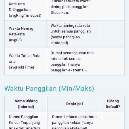
Jumlah rata-rata waktu
Rata-rata
dering pada panggilan
Ditinggalkan
Diabaikan.
(avgRingTimeLost)
Waktu hening rata-rata
Waktu Hening
untuk semua panggilan
Rata-rata
(hanya panggilan
(avgSil)
eksternal).
Durasi penangguhan rata-
Waktu Tahan Rata-
rata untuk semua
rata
panggilan (hanya
(avgHoldTime)
panggilan eksternal).
Waktu Panggilan (Min/Maks)
Nama Bidang
Bidang
Deskripsi
(Internal)
Default?
Durasi Panggilan
Durasi terlama untuk satu
Keluar Terpanjang
panggilan keluar (hanya
(maxCallTimeOut)
panggilan eksternal).