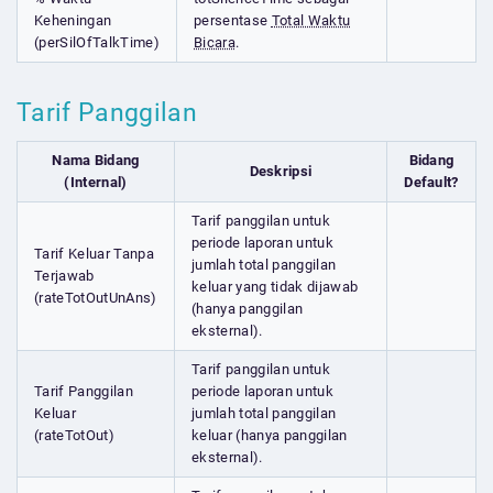
Keheningan
persentase
Total Waktu
(perSilOfTalkTime)
Bicara
.
Tarif Panggilan
Nama Bidang
Bidang
Deskripsi
(Internal)
Default?
Tarif panggilan untuk
periode laporan untuk
Tarif Keluar Tanpa
jumlah total panggilan
Terjawab
keluar yang tidak dijawab
(rateTotOutUnAns)
(hanya panggilan
eksternal).
Tarif panggilan untuk
Tarif Panggilan
periode laporan untuk
Keluar
jumlah total panggilan
(rateTotOut)
keluar (hanya panggilan
eksternal).