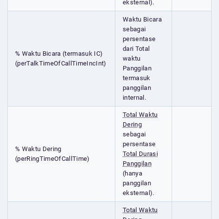
eksternal).
Waktu Bicara
sebagai
persentase
dari Total
% Waktu Bicara (termasuk IC)
waktu
(perTalkTimeOfCallTimeIncInt)
Panggilan
termasuk
panggilan
internal.
Total Waktu
Dering
sebagai
persentase
% Waktu Dering
Total Durasi
(perRingTimeOfCallTime)
Panggilan
(hanya
panggilan
eksternal).
Total Waktu