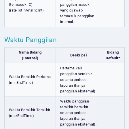
(termasuk IC)
panggilan masuk
(rateTotInAnsIncInt)
yang dijawab
termasuk panggilan
internal.
Waktu Panggilan
Nama Bidang
Bidang
Deskripsi
(Internal)
Default?
Pertama kali
panggilan berakhir
Waktu Berakhir Pertama
selama periode
(minEndTime)
laporan (hanya
panggilan eksternal).
Waktu panggilan
terakhir berakhir
Waktu Berakhir Terakhir
selama periode
(maxEndTime)
laporan (hanya
panggilan eksternal).