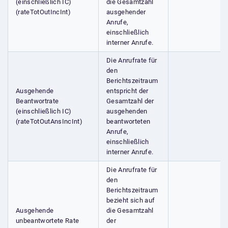
(einschließlich IC)
die Gesamtzahl
(rateTotOutIncInt)
ausgehender
Anrufe,
einschließlich
interner Anrufe.
Die Anrufrate für
den
Berichtszeitraum
Ausgehende
entspricht der
Beantwortrate
Gesamtzahl der
(einschließlich IC)
ausgehenden
(rateTotOutAnsIncInt)
beantworteten
Anrufe,
einschließlich
interner Anrufe.
Die Anrufrate für
den
Berichtszeitraum
bezieht sich auf
Ausgehende
die Gesamtzahl
unbeantwortete Rate
der