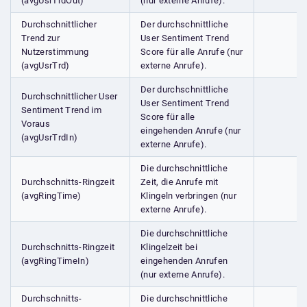
(avgUsrTrdOut)
(nur externe Anrufe).
Durchschnittlicher
Der durchschnittliche
Trend zur
User Sentiment Trend
Nutzerstimmung
Score für alle Anrufe (nur
(avgUsrTrd)
externe Anrufe).
Der durchschnittliche
Durchschnittlicher User
User Sentiment Trend
Sentiment Trend im
Score für alle
Voraus
eingehenden Anrufe (nur
(avgUsrTrdIn)
externe Anrufe).
Die durchschnittliche
Durchschnitts-Ringzeit
Zeit, die Anrufe mit
(avgRingTime)
Klingeln verbringen (nur
externe Anrufe).
Die durchschnittliche
Durchschnitts-Ringzeit
Klingelzeit bei
(avgRingTimeIn)
eingehenden Anrufen
(nur externe Anrufe).
Durchschnitts-
Die durchschnittliche