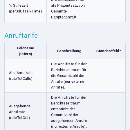
% Stillezeit
als Prozentsatz von
(perSilOfTalkTime)
Gesamte
Gesprächszeit
.
Anruftarife
Feldname
Beschreibung
Standardfeld?
(Intern)
Die Anrufrate für den
Berichtszeitraum für
Alle Anrufrate
die Gesamtzahl der
(rateTotCalls)
Anrufe (nur externe
Anrufe).
Die Anrufrate für den
Berichtszeitraum
Ausgehende
entspricht der
Anrufrate
Gesamtzahl der
(rateTotOut)
ausgehenden Anrufe
(nur externe Anrufe).