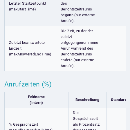
Letzter Startzeitpunkt
des
(maxStartTime)
Berichtszeitraums
begann (nur externe
Anrufe).
Die Zeit, zu der der
zuletzt
Zuletzt beantwortete
entgegengenommene
Endzeit
Anruf während des
(maxAnsweredEndTime)
Berichtszeitraums
endete (nur externe
Anrufe).
Anrufzeiten (%)
Feldname
Beschreibung
Standardfe
(Intern)
Die
Gesprächszeit
% Gesprächszeit
als Prozentsatz