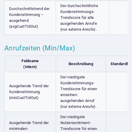
Der durchschnittliche
Durchschnittstrend der
Kundenstimmungs-
Kundenstimmung –
Trendscore für alle
ausgehend
ausgehenden Anrufe
(avgCustTrdOut)
(nur externe Anrufe).
Anrufzeiten (Min/Max)
Feldname
Beschreibung
Standardfel
(Intern)
Der niedrigste
Kundenstimmungs-
Ausgehende Trend der
Trendscore für einen
Kundenstimmung
einzelnen
(minCustTrdOut)
ausgehenden Anruf
(nur externe Anrufe).
Der niedrigste
Ausgehende Trend der
Nutzersentiment-
minimalen
Trendscore für einen