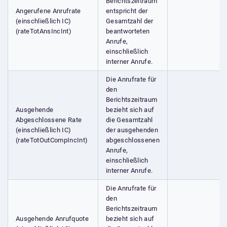
Berichtszeitraum
Angerufene Anrufrate
entspricht der
(einschließlich IC)
Gesamtzahl der
(rateTotAnsIncInt)
beantworteten
Anrufe,
einschließlich
interner Anrufe.
Die Anrufrate für
den
Berichtszeitraum
Ausgehende
bezieht sich auf
Abgeschlossene Rate
die Gesamtzahl
(einschließlich IC)
der ausgehenden
(rateTotOutCompIncInt)
abgeschlossenen
Anrufe,
einschließlich
interner Anrufe.
Die Anrufrate für
den
Berichtszeitraum
Ausgehende Anrufquote
bezieht sich auf