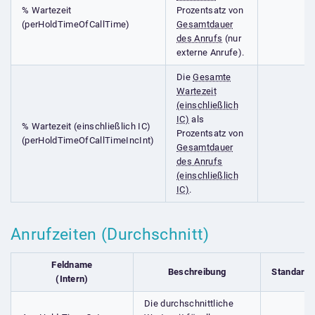
% Wartezeit
Prozentsatz von
(perHoldTimeOfCallTime)
Gesamtdauer
des Anrufs
(nur
externe Anrufe).
Die
Gesamte
Wartezeit
(einschließlich
IC)
als
% Wartezeit (einschließlich IC)
Prozentsatz von
(perHoldTimeOfCallTimeIncInt)
Gesamtdauer
des Anrufs
(einschließlich
IC)
.
Anrufzeiten (Durchschnitt)
Feldname
Beschreibung
Standardf
(Intern)
Die durchschnittliche