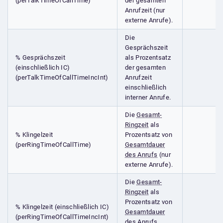
(perTalkTimeOfCallTime)
der gesamten
Anrufzeit (nur
externe Anrufe).
Die
Gesprächszeit
% Gesprächszeit
als Prozentsatz
(einschließlich IC)
der gesamten
(perTalkTimeOfCallTimeIncInt)
Anrufzeit
einschließlich
interner Anrufe.
Die
Gesamt-
Ringzeit
als
% Klingelzeit
Prozentsatz von
(perRingTimeOfCallTime)
Gesamtdauer
des Anrufs
(nur
externe Anrufe).
Die
Gesamt-
Ringzeit
als
Prozentsatz von
% Klingelzeit (einschließlich IC)
Gesamtdauer
(perRingTimeOfCallTimeIncInt)
des Anrufs