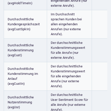
eingehenden Anrufe (nur
(avgHoldTimeIn)
externe Anrufe).
Im Durchschnitt
Durchschnittliche
sprachen Kunden bei
Kundengesprächszeit
allen eingehenden
(avgCustSpkIn)
Anrufen (nur externe
Anrufe).
Der durchschnittliche
Durchschnittliche
Kundenstimmungswert
Kundenstimmung
für alle Anrufe (nur
(avgCust)
externe Anrufe).
Der durchschnittliche
Durchschnittliche
Kundenstimmungswert
Kundenstimmung im
für alle eingehenden
Anlauf
Anrufe (nur externe
(avgCustIn)
Anrufe).
Der durchschnittliche
Durchschnittliche
User Sentiment Score für
Nutzerstimmung
alle Anrufe (nur externe
(avgUsr)
Anrufe).