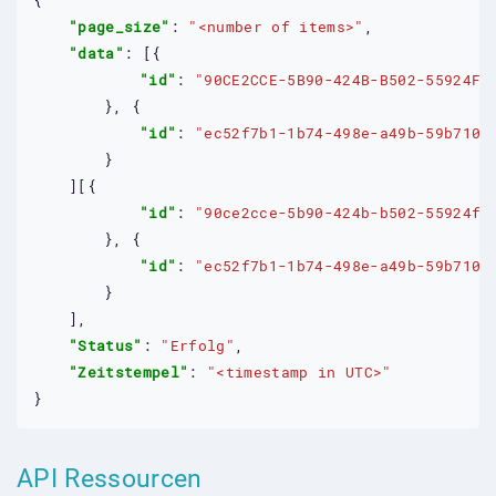
"page_size"
: 
"<number of items>"
,

"data"
: [{

"id"
: 
"90CE2CCE-5B90-424B-B502-55924F1
		}, {

"id"
: 
"ec52f7b1-1b74-498e-a49b-59b7102
		}

	][{

"id"
: 
"90ce2cce-5b90-424b-b502-55924f1
		}, {

"id"
: 
"ec52f7b1-1b74-498e-a49b-59b7102
		}

	],

"Status"
: 
"Erfolg"
,

"Zeitstempel"
: 
"<timestamp in UTC>"
}
API Ressourcen