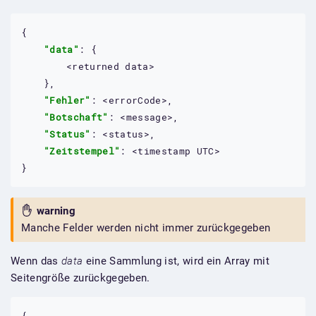
{

"data"
: {

<returned
data>
	},

"Fehler"
: 
<errorCode>
,

"Botschaft"
: 
<message>
,

"Status"
: 
<status>
,

"Zeitstempel"
: 
<timestamp
UTC>
}
warning
Manche Felder werden nicht immer zurückgegeben
Wenn das
data
eine Sammlung ist, wird ein Array mit
Seitengröße zurückgegeben.
{
