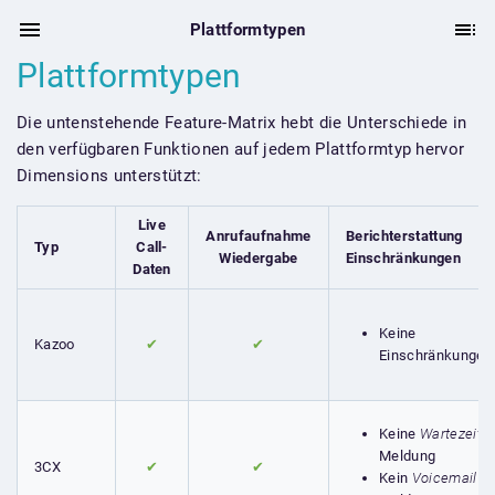
Plattformtypen
Plattformtypen
Die untenstehende Feature-Matrix hebt die Unterschiede in
den verfügbaren Funktionen auf jedem Plattformtyp hervor
Dimensions unterstützt:
Live
Anrufaufnahme
Berichterstattung
Typ
Call-
Wiedergabe
Einschränkungen
Daten
Keine
Kazoo
✔
✔
Einschränkungen
Keine
Wartezeit
Meldung
3CX
✔
✔
Kein
Voicemail