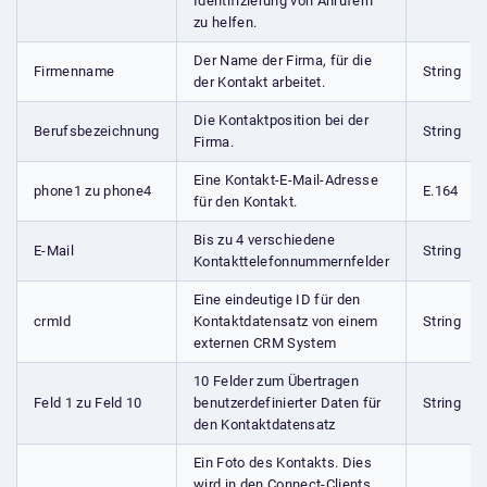
Identifizierung von Anrufern
zu helfen.
Der Name der Firma, für die
Firmenname
String
der Kontakt arbeitet.
Die Kontaktposition bei der
Berufsbezeichnung
String
Firma.
Eine Kontakt-E-Mail-Adresse
phone1 zu phone4
E.164
für den Kontakt.
Bis zu 4 verschiedene
E-Mail
String
Kontakttelefonnummernfelder
Eine eindeutige ID für den
crmId
Kontaktdatensatz von einem
String
externen CRM System
10 Felder zum Übertragen
Feld 1 zu Feld 10
benutzerdefinierter Daten für
String
den Kontaktdatensatz
Ein Foto des Kontakts. Dies
wird in den Connect-Clients