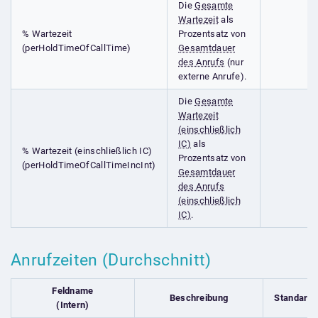
Die
Gesamte
Wartezeit
als
% Wartezeit
Prozentsatz von
(perHoldTimeOfCallTime)
Gesamtdauer
des Anrufs
(nur
externe Anrufe).
Die
Gesamte
Wartezeit
(einschließlich
IC)
als
% Wartezeit (einschließlich IC)
Prozentsatz von
(perHoldTimeOfCallTimeIncInt)
Gesamtdauer
des Anrufs
(einschließlich
IC)
.
Anrufzeiten (Durchschnitt)
Feldname
Beschreibung
Standardf
(Intern)