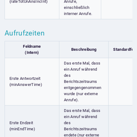
(rateTotUnAnsIncInt)
Anrufe,
einschließlich
interner Anrufe.
Aufrufzeiten
Feldname
Beschreibung
Standardfel
(Intern)
Das erste Mal, dass
ein Anruf während
des
Erste Antwortzeit
Berichtszeitraums
(minAnswerTime)
entgegengenommen
wurde (nur externe
Anrufe).
Das erste Mal, dass
ein Anruf während
Erste Endzeit
des
(minEndTime)
Berichtszeitraums
endete (nur externe