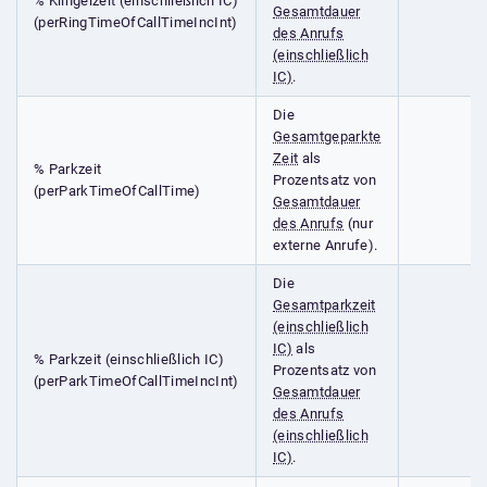
% Klingelzeit (einschließlich IC)
Gesamtdauer
(perRingTimeOfCallTimeIncInt)
des Anrufs
(einschließlich
IC)
.
Die
Gesamtgeparkte
Zeit
als
% Parkzeit
Prozentsatz von
(perParkTimeOfCallTime)
Gesamtdauer
des Anrufs
(nur
externe Anrufe).
Die
Gesamtparkzeit
(einschließlich
IC)
als
% Parkzeit (einschließlich IC)
Prozentsatz von
(perParkTimeOfCallTimeIncInt)
Gesamtdauer
des Anrufs
(einschließlich
IC)
.