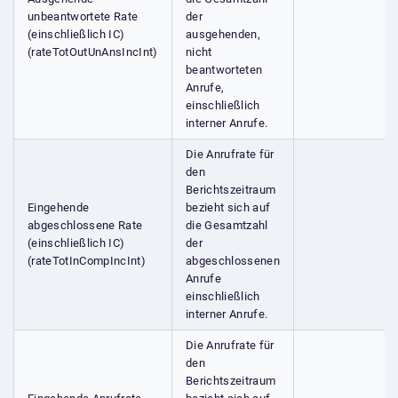
unbeantwortete Rate
der
(einschließlich IC)
ausgehenden,
(rateTotOutUnAnsIncInt)
nicht
beantworteten
Anrufe,
einschließlich
interner Anrufe.
Die Anrufrate für
den
Berichtszeitraum
Eingehende
bezieht sich auf
abgeschlossene Rate
die Gesamtzahl
(einschließlich IC)
der
(rateTotInCompIncInt)
abgeschlossenen
Anrufe
einschließlich
interner Anrufe.
Die Anrufrate für
den
Berichtszeitraum