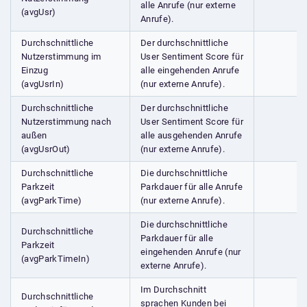
alle Anrufe (nur externe
(avgUsr)
Anrufe).
Durchschnittliche
Der durchschnittliche
Nutzerstimmung im
User Sentiment Score für
Einzug
alle eingehenden Anrufe
(avgUsrIn)
(nur externe Anrufe).
Durchschnittliche
Der durchschnittliche
Nutzerstimmung nach
User Sentiment Score für
außen
alle ausgehenden Anrufe
(avgUsrOut)
(nur externe Anrufe).
Durchschnittliche
Die durchschnittliche
Parkzeit
Parkdauer für alle Anrufe
(avgParkTime)
(nur externe Anrufe).
Die durchschnittliche
Durchschnittliche
Parkdauer für alle
Parkzeit
eingehenden Anrufe (nur
(avgParkTimeIn)
externe Anrufe).
Im Durchschnitt
Durchschnittliche
sprachen Kunden bei