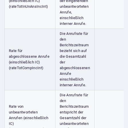
(einschließlich IC)
der eingehenden
(rateTotInUnAnsIncInt)
unbeantworteten
Anrufe,
einschließlich
interner Anrufe.
Die Anrufrate für
den
Berichtszeitraum
Rate für
bezieht sich auf
abgeschlossene Anrufe
die Gesamtzahl
(einschließlich IC)
der
(rateTotCompIncInt)
abgeschlossenen
Anrufe
einschließlich
interner Anrufe.
Die Anrufrate für
den
Rate von
Berichtszeitraum
unbeantworteten
entspricht der
Anrufen (einschließlich
Gesamtzahl der
IC)
unbeantworteten