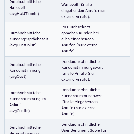
Durchschnittliche
Wartezeit für alle
Haltezeit
eingehenden Anrufe (nur
(avgHoldTimeIn)
externe Anrufe).
Im Durchschnitt
Durchschnittliche
sprachen Kunden bei
Kundengesprächszeit
allen eingehenden
(avgCustSpkIn)
Anrufen (nur externe
Anrufe).
Der durchschnittliche
Durchschnittliche
Kundenstimmungswert
Kundenstimmung
für alle Anrufe (nur
(avgCust)
externe Anrufe).
Der durchschnittliche
Durchschnittliche
Kundenstimmungswert
Kundenstimmung im
für alle eingehenden
Anlauf
Anrufe (nur externe
(avgCustIn)
Anrufe).
Der durchschnittliche
Durchschnittliche
User Sentiment Score für
Nutzerstimmung