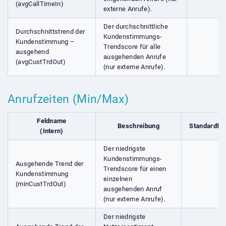
(avgCallTimeIn)
externe Anrufe).
Der durchschnittliche
Durchschnittstrend der
Kundenstimmungs-
Kundenstimmung –
Trendscore für alle
ausgehend
ausgehenden Anrufe
(avgCustTrdOut)
(nur externe Anrufe).
Anrufzeiten (Min/Max)
Feldname
Beschreibung
Standardfel
(Intern)
Der niedrigste
Kundenstimmungs-
Ausgehende Trend der
Trendscore für einen
Kundenstimmung
einzelnen
(minCustTrdOut)
ausgehenden Anruf
(nur externe Anrufe).
Der niedrigste