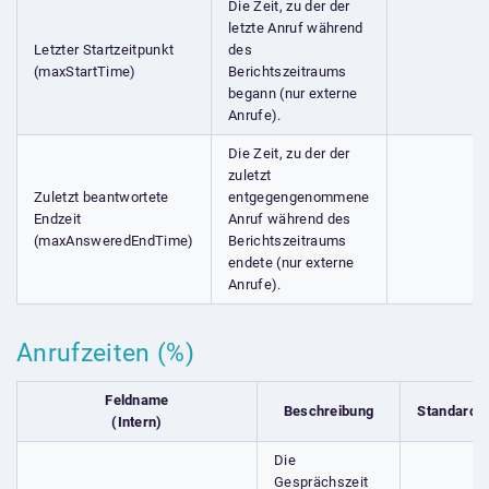
Die Zeit, zu der der
letzte Anruf während
Letzter Startzeitpunkt
des
(maxStartTime)
Berichtszeitraums
begann (nur externe
Anrufe).
Die Zeit, zu der der
zuletzt
Zuletzt beantwortete
entgegengenommene
Endzeit
Anruf während des
(maxAnsweredEndTime)
Berichtszeitraums
endete (nur externe
Anrufe).
Anrufzeiten (%)
Feldname
Beschreibung
Standardfe
(Intern)
Die
Gesprächszeit