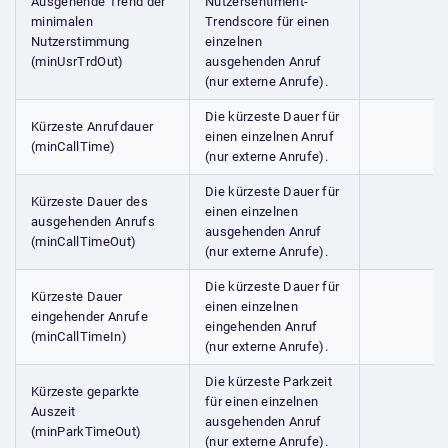
Ausgehende Trend der
Nutzersentiment-
minimalen
Trendscore für einen
Nutzerstimmung
einzelnen
(minUsrTrdOut)
ausgehenden Anruf
(nur externe Anrufe).
Die kürzeste Dauer für
Kürzeste Anrufdauer
einen einzelnen Anruf
(minCallTime)
(nur externe Anrufe).
Die kürzeste Dauer für
Kürzeste Dauer des
einen einzelnen
ausgehenden Anrufs
ausgehenden Anruf
(minCallTimeOut)
(nur externe Anrufe).
Die kürzeste Dauer für
Kürzeste Dauer
einen einzelnen
eingehender Anrufe
eingehenden Anruf
(minCallTimeIn)
(nur externe Anrufe).
Die kürzeste Parkzeit
Kürzeste geparkte
für einen einzelnen
Auszeit
ausgehenden Anruf
(minParkTimeOut)
(nur externe Anrufe).