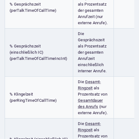
% Gesprächszeit
als Prozentsatz
(perTalkTimeOfCallTime)
der gesamten
Anrufzeit (nur
externe Anrufe).
Die
Gesprächszeit
% Gesprächszeit
als Prozentsatz
(einschließlich IC)
der gesamten
(perTalkTimeOfCallTimeIncInt)
Anrufzeit
einschließlich
interner Anrufe.
Die
Gesamt-
Ringzeit
als
% Klingelzeit
Prozentsatz von
(perRingTimeOfCallTime)
Gesamtdauer
des Anrufs
(nur
externe Anrufe).
Die
Gesamt-
Ringzeit
als
Prozentsatz von