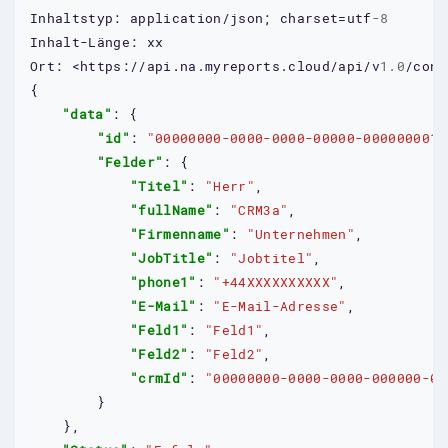
Inhaltstyp:
application/json;
charset=utf
-8
Inhalt-Länge:
xx
Ort:
<https://api.na.myreports.cloud/api/v
1.0
/cont
{

"data"
: {

"id"
: 
"00000000-0000-0000-00000-0000000012
"Felder"
: {

"Titel"
: 
"Herr"
,

"fullName"
: 
"CRM3a"
,

"Firmenname"
: 
"Unternehmen"
,

"JobTitle"
: 
"Jobtitel"
,

"phone1"
: 
"+44XXXXXXXXXX"
,

"E-Mail"
: 
"E-Mail-Adresse"
,

"Feld1"
: 
"Feld1"
,

"Feld2"
: 
"Feld2"
,

"crmId"
: 
"00000000-0000-0000-000000-00
        }

    },
