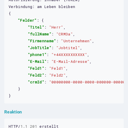
Verbindung:
am
Leben
bleiben
{

"Felder"
: {

"Titel"
: 
"Herr"
,

"fullName"
: 
"CRM3a"
,

"Firmenname"
: 
"Unternehmen"
,

"JobTitle"
: 
"Jobtitel"
,

"phone1"
: 
"+44XXXXXXXXXX"
,

"E-Mail"
: 
"E-Mail-Adresse"
,

"Feld1"
: 
"Feld1"
,

"Feld2"
: 
"Feld2"
,

"crmId"
: 
"00000000-0000-0000-000000-000000
    }

}
Reaktion
HTTP/
1.1
201
erstellt