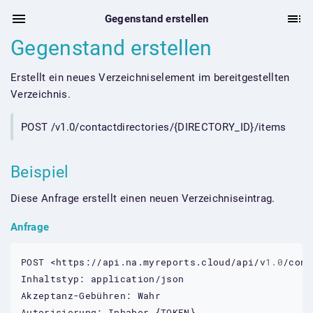
Gegenstand erstellen
Gegenstand erstellen
Erstellt ein neues Verzeichniselement im bereitgestellten
Verzeichnis.
POST /v1.0/contactdirectories/{DIRECTORY_ID}/items
Beispiel
Diese Anfrage erstellt einen neuen Verzeichniseintrag.
Anfrage
POST
<https://api.na.myreports.cloud/api/v
1.0
/cont
Inhaltstyp:
application/json
Akzeptanz-Gebühren:
Wahr
Autorisierung:
Inhaber
 {
TOKEN