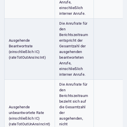
Anrufe,
einschließlich
interner Anrufe.
Die Anrufrate für
den
Berichtszeitraum
Ausgehende
entspricht der
Beantwortrate
Gesamtzahl der
(einschließlich IC)
ausgehenden
(rateTotOutAnsIncInt)
beantworteten
Anrufe,
einschließlich
interner Anrufe.
Die Anrufrate für
den
Berichtszeitraum
bezieht sich auf
Ausgehende
die Gesamtzahl
unbeantwortete Rate
der
(einschließlich IC)
ausgehenden,
(rateTotOutUnAnsIncInt)
nicht