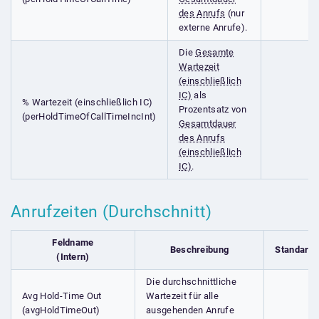
des Anrufs
(nur
externe Anrufe).
Die
Gesamte
Wartezeit
(einschließlich
IC)
als
% Wartezeit (einschließlich IC)
Prozentsatz von
(perHoldTimeOfCallTimeIncInt)
Gesamtdauer
des Anrufs
(einschließlich
IC)
.
Anrufzeiten (Durchschnitt)
Feldname
Beschreibung
Standardf
(Intern)
Die durchschnittliche
Avg Hold-Time Out
Wartezeit für alle
(avgHoldTimeOut)
ausgehenden Anrufe