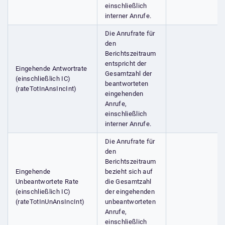
einschließlich
interner Anrufe.
Die Anrufrate für
den
Berichtszeitraum
entspricht der
Eingehende Antwortrate
Gesamtzahl der
(einschließlich IC)
beantworteten
(rateTotInAnsIncInt)
eingehenden
Anrufe,
einschließlich
interner Anrufe.
Die Anrufrate für
den
Berichtszeitraum
Eingehende
bezieht sich auf
Unbeantwortete Rate
die Gesamtzahl
(einschließlich IC)
der eingehenden
(rateTotInUnAnsIncInt)
unbeantworteten
Anrufe,
einschließlich