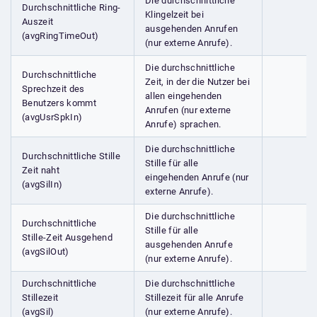
Die durchschnittliche
Durchschnittliche Ring-
Klingelzeit bei
Auszeit
ausgehenden Anrufen
(avgRingTimeOut)
(nur externe Anrufe).
Die durchschnittliche
Durchschnittliche
Zeit, in der die Nutzer bei
Sprechzeit des
allen eingehenden
Benutzers kommt
Anrufen (nur externe
(avgUsrSpkIn)
Anrufe) sprachen.
Die durchschnittliche
Durchschnittliche Stille
Stille für alle
Zeit naht
eingehenden Anrufe (nur
(avgSilIn)
externe Anrufe).
Die durchschnittliche
Durchschnittliche
Stille für alle
Stille-Zeit Ausgehend
ausgehenden Anrufe
(avgSilOut)
(nur externe Anrufe).
Durchschnittliche
Die durchschnittliche
Stillezeit
Stillezeit für alle Anrufe
(avgSil)
(nur externe Anrufe).