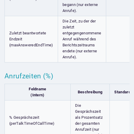
begann (nur externe
Anrufe).
Die Zeit, zu der der
zuletzt
Zuletzt beantwortete
entgegengenommene
Endzeit
Anruf während des
(maxAnsweredEndTime)
Berichtszeitraums
endete (nur externe
Anrufe).
Anrufzeiten (%)
Feldname
Beschreibung
Standardfe
(Intern)
Die
Gesprächszeit
% Gesprächszeit
als Prozentsatz
(perTalkTimeOfCallTime)
der gesamten
Anrufzeit (nur