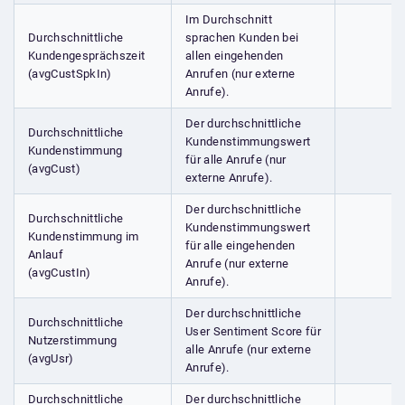
Im Durchschnitt
Durchschnittliche
sprachen Kunden bei
Kundengesprächszeit
allen eingehenden
(avgCustSpkIn)
Anrufen (nur externe
Anrufe).
Der durchschnittliche
Durchschnittliche
Kundenstimmungswert
Kundenstimmung
für alle Anrufe (nur
(avgCust)
externe Anrufe).
Der durchschnittliche
Durchschnittliche
Kundenstimmungswert
Kundenstimmung im
für alle eingehenden
Anlauf
Anrufe (nur externe
(avgCustIn)
Anrufe).
Der durchschnittliche
Durchschnittliche
User Sentiment Score für
Nutzerstimmung
alle Anrufe (nur externe
(avgUsr)
Anrufe).
Durchschnittliche
Der durchschnittliche