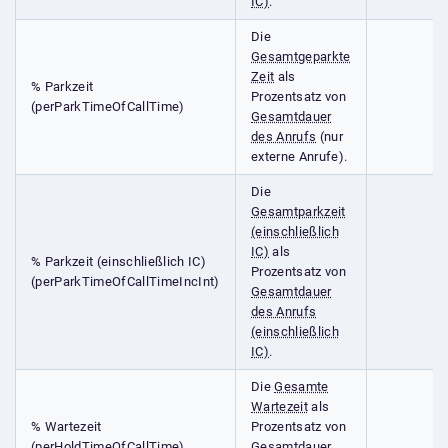
IC)
.
Die
Gesamtgeparkte
Zeit
als
% Parkzeit
Prozentsatz von
(perParkTimeOfCallTime)
Gesamtdauer
des Anrufs
(nur
externe Anrufe).
Die
Gesamtparkzeit
(einschließlich
IC)
als
% Parkzeit (einschließlich IC)
Prozentsatz von
(perParkTimeOfCallTimeIncInt)
Gesamtdauer
des Anrufs
(einschließlich
IC)
.
Die
Gesamte
Wartezeit
als
% Wartezeit
Prozentsatz von
(perHoldTimeOfCallTime)
Gesamtdauer