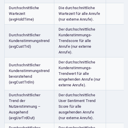
Durchschnittliche
Die durchschnittliche
Wartezeit
Wartezeit für alle Anrufe
(avgHoldTime)
(nur externe Anrufe).
Der durchschnittliche
Durchschnittlicher
Kundenstimmungs-
Kundenstimmungstrend
Trendscore für alle
(avgCustTrd)
Anrufe (nur externe
Anrufe).
Der durchschnittliche
Durchschnittlicher
Kundenstimmungs-
Kundenstimmungstrend
Trendwert für alle
bevorstehend
eingehenden Anrufe (nur
(avgCustTrdIn)
externe Anrufe).
Durchschnittlicher
Der durchschnittliche
Trend der
User Sentiment Trend
Nutzerstimmung –
Score für alle
Ausgehend
ausgehenden Anrufe
(avgUsrTrdOut)
(nur externe Anrufe).
Durchschnittlicher
Der durchschnittliche