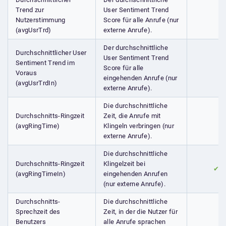
Trend zur
User Sentiment Trend
Nutzerstimmung
Score für alle Anrufe (nur
(avgUsrTrd)
externe Anrufe).
Der durchschnittliche
Durchschnittlicher User
User Sentiment Trend
Sentiment Trend im
Score für alle
Voraus
eingehenden Anrufe (nur
(avgUsrTrdIn)
externe Anrufe).
Die durchschnittliche
Durchschnitts-Ringzeit
Zeit, die Anrufe mit
(avgRingTime)
Klingeln verbringen (nur
externe Anrufe).
Die durchschnittliche
Durchschnitts-Ringzeit
Klingelzeit bei
✔
(avgRingTimeIn)
eingehenden Anrufen
(nur externe Anrufe).
Durchschnitts-
Die durchschnittliche
Sprechzeit des
Zeit, in der die Nutzer für
Benutzers
alle Anrufe sprachen