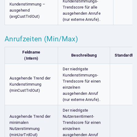
Kundenstimmungs-
Kundenstimmung –
Trendscore für alle
ausgehend
ausgehenden Anrufe
(avgCustTrdOut)
(nur externe Anrufe).
Anrufzeiten (Min/Max)
Feldname
Beschreibung
Standardfel
(Intern)
Der niedrigste
Kundenstimmungs-
Ausgehende Trend der
Trendscore für einen
Kundenstimmung
einzelnen
(minCustTrdOut)
ausgehenden Anruf
(nur externe Anrufe).
Der niedrigste
Ausgehende Trend der
Nutzersentiment-
minimalen
Trendscore für einen
Nutzerstimmung
einzelnen
(minUsrTrdOut)
ausgehenden Anruf