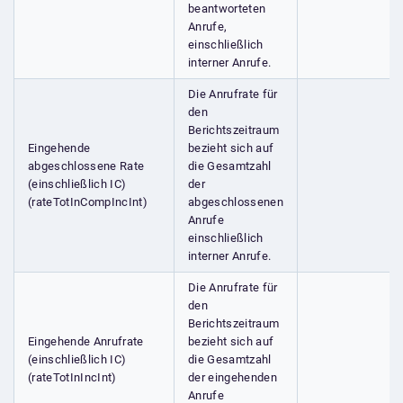
beantworteten
Anrufe,
einschließlich
interner Anrufe.
Die Anrufrate für
den
Berichtszeitraum
Eingehende
bezieht sich auf
abgeschlossene Rate
die Gesamtzahl
(einschließlich IC)
der
(rateTotInCompIncInt)
abgeschlossenen
Anrufe
einschließlich
interner Anrufe.
Die Anrufrate für
den
Berichtszeitraum
Eingehende Anrufrate
bezieht sich auf
(einschließlich IC)
die Gesamtzahl
(rateTotInIncInt)
der eingehenden
Anrufe