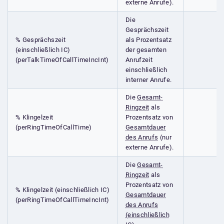
externe Anrufe).
Die
Gesprächszeit
% Gesprächszeit
als Prozentsatz
(einschließlich IC)
der gesamten
(perTalkTimeOfCallTimeIncInt)
Anrufzeit
einschließlich
interner Anrufe.
Die
Gesamt-
Ringzeit
als
% Klingelzeit
Prozentsatz von
(perRingTimeOfCallTime)
Gesamtdauer
des Anrufs
(nur
externe Anrufe).
Die
Gesamt-
Ringzeit
als
Prozentsatz von
% Klingelzeit (einschließlich IC)
Gesamtdauer
(perRingTimeOfCallTimeIncInt)
des Anrufs
(einschließlich