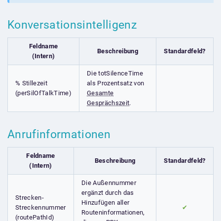
Konversationsintelligenz
Feldname
Beschreibung
Standardfeld?
(Intern)
Die totSilenceTime
% Stillezeit
als Prozentsatz von
(perSilOfTalkTime)
Gesamte
Gesprächszeit
.
Anrufinformationen
Feldname
Beschreibung
Standardfeld?
(Intern)
Die Außennummer
ergänzt durch das
Strecken-
Hinzufügen aller
Streckennummer
✔
Routeninformationen,
(routePathId)