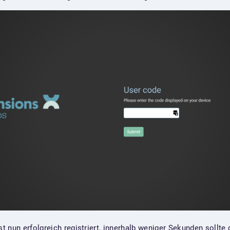
 nun erfolgreich registriert, innerhalb weniger Sekunden sollte