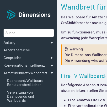
Wandbrett fü
Das Wallboard für Amazon F
Großbildfernseher anzuzeige
Um zu funktionieren, muss 
Anwendung jede Wandplatte a
Anfang
warning
Arbeitsbereiche
Die Dimensions Wallboar
Gespräche
Die Anwendung wird auf V
Konversationsintelligenz
Armaturenbrett/Wandbrett
FireTV Wallboard
Dashboard/Wallboard-
Benutzeroberflächen
Der folgende Abschnitt bes
abzuschließen, stellen Sie 
Verwaltung von
Dashboards und
Eine Amazon FireTV & T
Wallboards
Eine vorkonfigurierte 