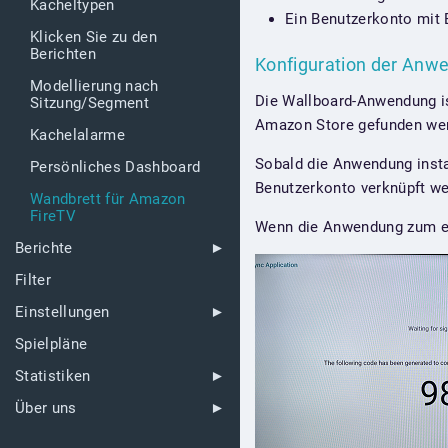
Kacheltypen
Ein Benutzerkonto mit B
Klicken Sie zu den
Berichten
Konfiguration der An
Modellierung nach
Die Wallboard-Anwendung i
Sitzung/Segment
Amazon Store gefunden wer
Kachelalarme
Sobald die Anwendung insta
Persönliches Dashboard
Benutzerkonto verknüpft we
Wandbrett für Amazon
FireTV
Wenn die Anwendung zum er
Berichte
Filter
Einstellungen
Spielpläne
Statistiken
Über uns