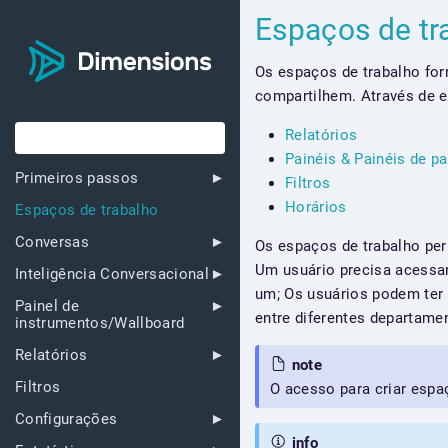
Espaços de t
Os espaços de trabalho for
compartilhem. Através de e
Relatórios
Painéis & Painéis de p
Primeiros passos
Filtros
Horários
Espaços de trabalho
Conversas
Os espaços de trabalho pe
Um usuário precisa acessar
Inteligência Conversacional
um; Os usuários podem ter 
Painel de
entre diferentes departame
instrumentos/Wallboard
Relatórios
note
Filtros
O acesso para criar espaç
Configurações
info