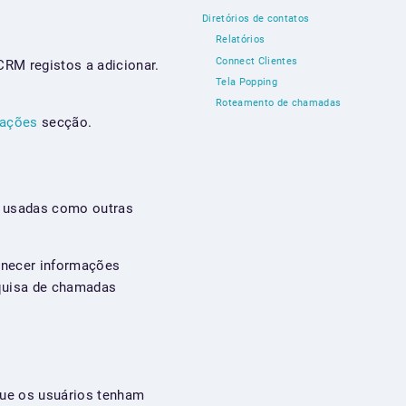
Diretórios de contatos
Relatórios
Connect Clientes
RM registos a adicionar.
Tela Popping
Roteamento de chamadas
rações
secção.
r usadas como outras
rnecer informações
squisa de chamadas
que os usuários tenham