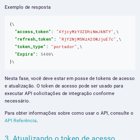
Exemplo de resposta
{
\
"access_token"
: 
"AYjcyMzY3ZDhiNmJkNTY"
,
\
"refresh_token"
: 
"RjY2NjM5NzA2OWJjuE7c"
,
\
"token_type"
: 
"portador"
,
\
"Expira"
: 
5400
\
}
\
Nesta fase, você deve estar em posse de tokens de acesso
e atualização. O token de acesso pode ser usado para
executar API solicitações de integração conforme
necessário.
Para obter informações sobre como usar o API, consulte o
API Referência
.
3. Atualizando o token de acesso