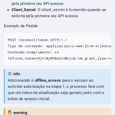
pela primeira vez API acesso.
Client_Secret
: O client_secret é fornecido quando se
solicita pela primeira vez API acesso.
Exemplo de Pedido
POST
/connect/token
HTTP/
1.1
Tipo
de
conteúdo:
application/x-www-form-urlencode
Conteúdo-Comprimento:
xx
refresh_token=RjY
2
NjM
5
NzA
2
OWJjuE
7
c&
grant_type=ref
info
Adicionando o
offline_access
para o escopo ao
solicitar autorização na etapa 1, o processo fará com
que um token de atualização seja gerado junto com o
token de acesso inicial.
warning