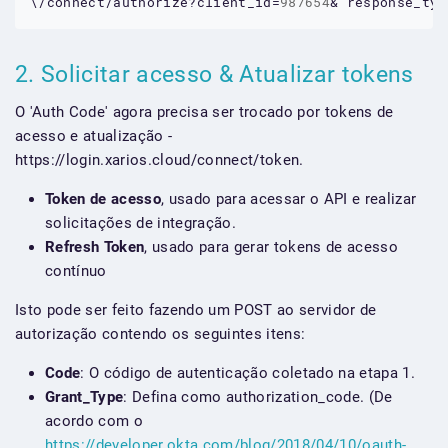
\/connect/authorize?client_id=
987654
&
response_typ
2. Solicitar acesso & Atualizar tokens
O 'Auth Code' agora precisa ser trocado por tokens de
acesso e atualização -
https://login.xarios.cloud/connect/token.
Token de acesso
, usado para acessar o API e realizar
solicitações de integração.
Refresh Token
, usado para gerar tokens de acesso
contínuo
Isto pode ser feito fazendo um POST ao servidor de
autorização contendo os seguintes itens:
Code
: O código de autenticação coletado na etapa 1.
Grant_Type
: Defina como authorization_code. (De
acordo com o
https://developer.okta.com/blog/2018/04/10/oauth-