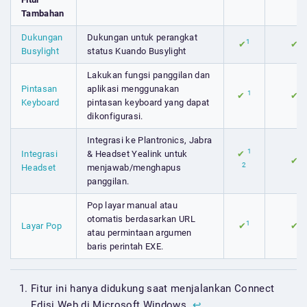
Tambahan
Dukungan
Dukungan untuk perangkat
1
✔
✔
Busylight
status Kuando Busylight
Lakukan fungsi panggilan dan
Pintasan
aplikasi menggunakan
1
✔
✔
Keyboard
pintasan keyboard yang dapat
dikonfigurasi.
Integrasi ke Plantronics, Jabra
1
Integrasi
& Headset Yealink untuk
✔
✔
2
Headset
menjawab/menghapus
panggilan.
Pop layar manual atau
otomatis berdasarkan URL
1
Layar Pop
✔
✔
atau permintaan argumen
baris perintah EXE.
Fitur ini hanya didukung saat menjalankan Connect
Edisi Web di Microsoft Windows.
↩︎