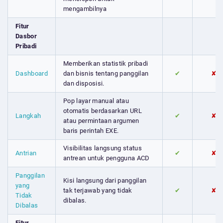
mengambilnya
Fitur
Dasbor
Pribadi
Memberikan statistik pribadi
Dashboard
dan bisnis tentang panggilan
✔
✘
dan disposisi.
Pop layar manual atau
otomatis berdasarkan URL
Langkah
✔
✘
atau permintaan argumen
baris perintah EXE.
Visibilitas langsung status
Antrian
✔
✘
antrean untuk pengguna ACD
Panggilan
Kisi langsung dari panggilan
yang
tak terjawab yang tidak
✔
✘
Tidak
dibalas.
Dibalas
Fitur