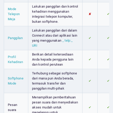
Lakukan panggilan dan kontrol
Mode
kehadiran menggunakan
Telepon
✘
✔
integrasi telepon komputer,
Meja
bukan softphone.
Lakukan panggilan dari dalam
Connect atau dari aplikasi lain
Panggilan
✔
✔
yang menggunakan
_ telp:_
URI
Berikan detail ketersediaan
Profil
Anda kepada pengguna lain
✔
✔
Kehadiran
dan kontrol perutean
Terhubung sebagai softphone
Softphone
dari mana pun Anda berada,
✔
✔
Mode
termasuk transfer dan
panggilan multi-pihak
Menampilkan pemberitahuan
pesan suara dan menyediakan
Pesan
akses mudah untuk
✔
✔
suara
menelepon untuk