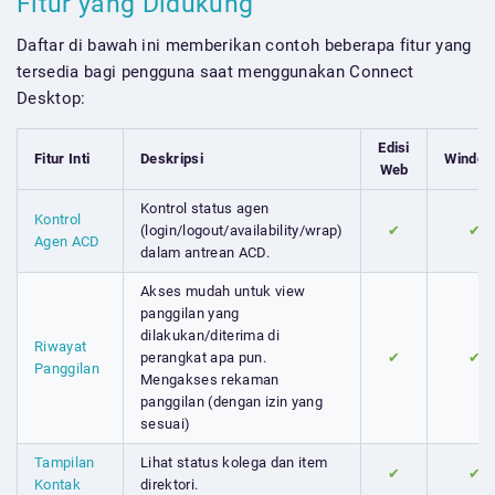
Fitur yang Didukung
Daftar di bawah ini memberikan contoh beberapa fitur yang
tersedia bagi pengguna saat menggunakan Connect
Desktop:
Edisi
Fitur Inti
Deskripsi
Windo
Web
Kontrol status agen
Kontrol
(login/logout/availability/wrap)
✔
✔
Agen ACD
dalam antrean ACD.
Akses mudah untuk view
panggilan yang
dilakukan/diterima di
Riwayat
perangkat apa pun.
✔
✔
Panggilan
Mengakses rekaman
panggilan (dengan izin yang
sesuai)
Tampilan
Lihat status kolega dan item
✔
✔
Kontak
direktori.