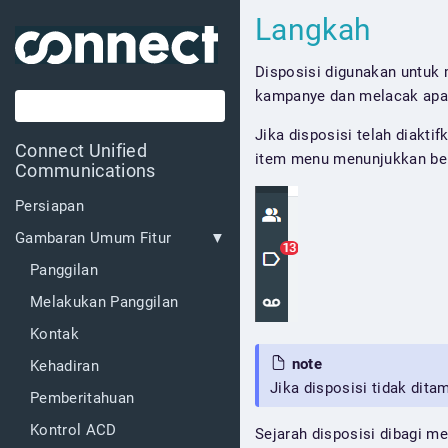
Langkah
Disposisi digunakan untuk 
kampanye dan melacak apaka
Jika disposisi telah diakti
Connect Unified
item menu menunjukkan ber
Communications
Persiapan
Gambaran Umum Fitur
Panggilan
Melakukan Panggilan
Kontak
note
Kehadiran
Jika disposisi tidak dita
Pemberitahuan
Kontrol ACD
Sejarah disposisi dibagi me