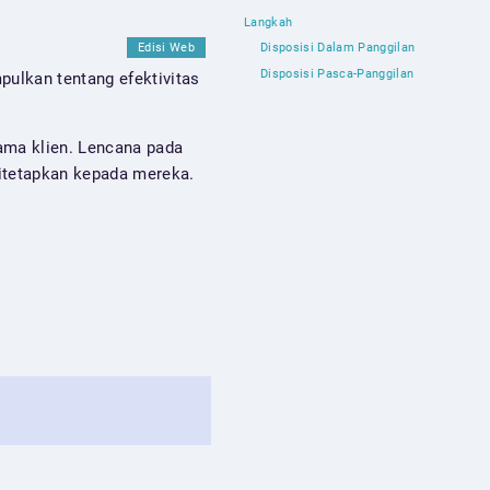
Langkah
Edisi Web
Disposisi Dalam Panggilan
Disposisi Pasca-Panggilan
ulkan tentang efektivitas
utama klien. Lencana pada
itetapkan kepada mereka.