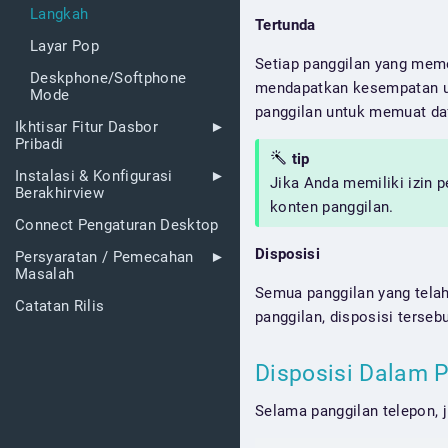
Langkah
Tertunda
Layar Pop
Setiap panggilan yang meme
Deskphone/Softphone
mendapatkan kesempatan unt
Mode
panggilan untuk memuat daf
Ikhtisar Fitur Dasbor
Pribadi
tip
Instalasi & Konfigurasi
Jika Anda memiliki izin 
Berakhirview
konten panggilan.
Connect Pengaturan Desktop
Disposisi
Persyaratan / Pemecahan
Masalah
Semua panggilan yang telah
Catatan Rilis
panggilan, disposisi terseb
Disposisi Dalam 
Selama panggilan telepon, j