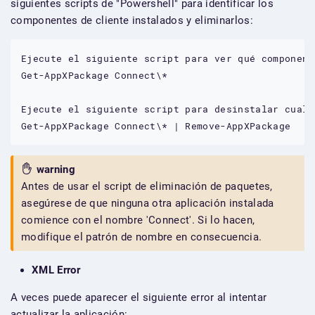
siguientes scripts de "Powershell" para identificar los
componentes de cliente instalados y eliminarlos:
Ejecute
el
siguiente
script
para
ver
qué
component
Get-AppXPackage
Connect\*
Ejecute
el
siguiente
script
para
desinstalar
cualq
Get-AppXPackage
Connect\*
|
Remove-AppXPackage
warning
Antes de usar el script de eliminación de paquetes,
asegúrese de que ninguna otra aplicación instalada
comience con el nombre 'Connect'. Si lo hacen,
modifique el patrón de nombre en consecuencia.
XML Error
A veces puede aparecer el siguiente error al intentar
actualizar la aplicación: